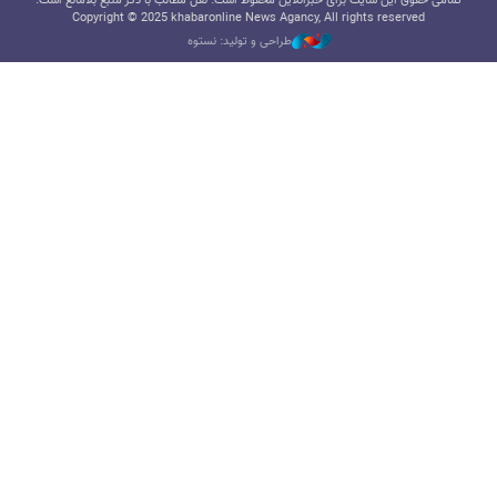
تمامی حقوق این سایت برای خبرآنلاین محفوظ است. نقل مطالب با ذکر منبع بلامانع است.
Copyright © 2025 khabaronline News Agancy, All rights reserved
طراحی و تولید: نستوه