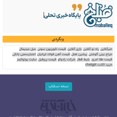
وبگردی
خبرآنلاین
راه نو آنلاین
بازی آنلاین
قیمت تلویزیون سونی
مبل مینیمال
جراح بینی گوشتی
پرشین هتل
قیمت آهن فولاد ایرانیان
اعتبارسنجی بانکی
قیمت طلا امروز
بلیط قطار
شرکت رادوکو
قیمت پروفیل
سایت یوتوتایمز
خرید اکانت chatgpt
نسخه دسکتاپ