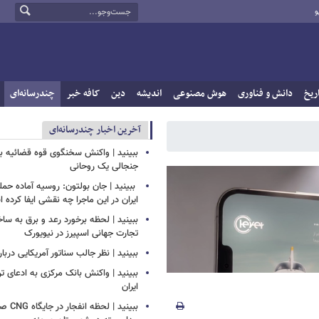
و
ریخ
دانش و فناوری
هوش مصنوعی
اندیشه
دین
کافه خبر
چندرسانه‌ای
آخرین اخبار چندرسانه‌ای
ببینید | واکنش سخنگوی قوه قضائیه به
جنجالی یک روحانی
‏ ببینید | جان بولتون: روسیه آماده حمل
ایران در این ماجرا چه نقشی ایفا کرده
ببینید | لحظه برخورد رعد و برق به سا
تجارت جهانی اسپیرز در نیویورک
ببینید | نظر جالب سناتور آمریکایی دربار
ببینید | واکنش بانک مرکزی به ادعای تر
ایران
ببینید |