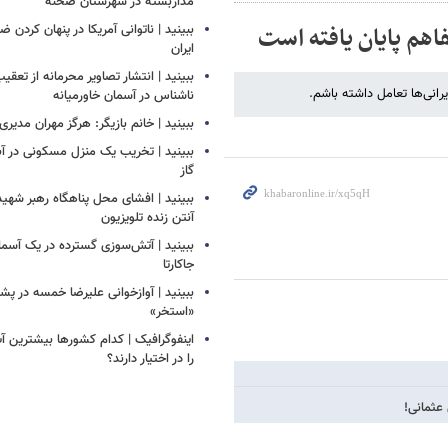
مداربسته در شهرستان صحنه
اهم پایان یافته است
‏ببینید | ناتوانی آمریکا در پنهان کردن 
ایران
ببینید | انتشار تصاویر محرمانه از تع
رانی‌ها تعامل داشته باشم.
ناشناس در آسمان خاورمیانه
ببینید | خانم بازیگر: هرگز مهران مدیری
ببینید | تخریب یک منزل مسکونی در آباد
گاز
ببینید | افشای محل پناهگاه‌ رهبر شهید
آنتن زنده تلویزیون
ببینید | ​​​​​​​آتش‌سوزی گسترده در یک آس
جاکارتا
ببینید | آوازخوانی علیرضا خمسه در 
«استخر»
اینفوگرافیک | کدام کشورها بیشترین 
را در اختیار دارند؟
 عثمانی!