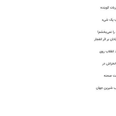
ضربات کوبنده
قیب یک شیء
 را نمی‌بخشم!
ان بر اثر انفجار
 انقلاب روی
مانخراش در
پشت صحنه
آب شیرین جهان