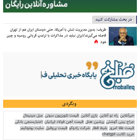
در بحث مشارکت کنید
ظریف: بدون مدیریت تنش با آمریکا، حتی دوستان ایران هم از تهران
فاصله می‌گیرند/ایران نباید در مذاکرات با ترامپ قربانی روسیه و چین
شود
وبگردی
خبرآنلاین
راه نو آنلاین
بازی آنلاین
قیمت تلویزیون سونی
مبل مینیمال
جراح بینی گوشتی
پرشین هتل
قیمت آهن فولاد ایرانیان
اعتبارسنجی بانکی
قیمت طلا امروز
بلیط قطار
شرکت رادوکو
قیمت پروفیل
سایت یوتوتایمز
خرید اکانت chatgpt