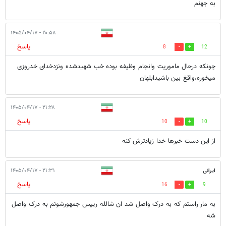
به جهنم
۲۰:۵۸ - ۱۴۰۵/۰۴/۱۷
پاسخ
8
12
چونکه درحال ماموریت وانجام وظیفه بوده خب شهیدشده ونزدخدای خدروزی
میخوره،واقغ بین باشیدابلهان
۲۱:۲۸ - ۱۴۰۵/۰۴/۱۷
پاسخ
10
10
از این دست خبرها خدا زیادترش کنه
ایرانی
۲۱:۳۱ - ۱۴۰۵/۰۴/۱۷
پاسخ
16
9
به مار راستم که به درک واصل شد ان شالله رییس جمهورشونم به درک واصل
شه