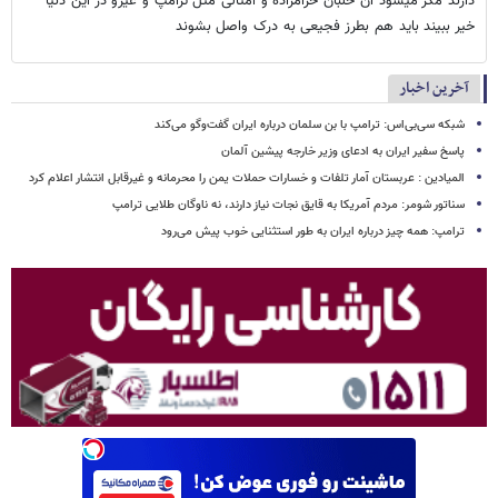
دارند مگر میشود آن خلبان حرامزاده و امثالی مثل ترامپ و غیرو در این دنیا
خیر ببیند باید هم بطرز فجیعی به درک واصل بشوند
آخرین اخبار
شبکه سی‌بی‌اس: ترامپ با بن سلمان درباره ایران گفت‌وگو می‌کند
پاسخ سفیر ایران به ادعای وزیر خارجه پیشین آلمان
المیادین : عربستان آمار تلفات و خسارات حملات یمن را محرمانه و غیرقابل انتشار اعلام کرد
سناتور شومر: مردم آمریکا به قایق نجات نیاز دارند، نه ناوگان طلایی ترامپ
ترامپ: همه چیز درباره ایران به طور استثنایی خوب پیش می‌رود