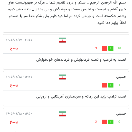
بسم الله الرحمن الرحیم _ سلام و درود تقدیم شما _ مرگ بر صهیونیست های
خون آشام و نجست و ابلیس صفت و بچه کُش و بی مقدار _ بنده حقیر کمرم
پشتم شکسته است و جراحی کرده ام اما درد دارم ولی شکر خدا سر پا هستم
لطفاً برایم دعا کنید
۲۱:۵۷ - ۱۴۰۵/۰۴/۱۷
پاسخ
9
18
لعنت به ترامپ و تحت فرمانهایش و فرماندهان خونخوارش
حسینی
۱۴:۴۷ - ۱۴۰۵/۰۴/۱۸
پاسخ
1
1
لعنت ترامپ یزید این زمانه و سردمداران آمریکایی و اروپایی
حسینی
۱۴:۵۰ - ۱۴۰۵/۰۴/۱۸
پاسخ
2
0