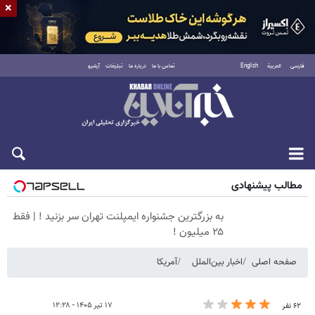
×
فارسی
العربية
English
تماس با ما
درباره ما
تبلیغات
آرشیو
جمعه ۱۶ مرداد ۱۴۰۵
مطالب پیشنهادی
به بزرگترین جشنواره ایمپلنت تهران سر بزنید ! | فقط
۲۵ میلیون !
صفحه اصلی
اخبار بین‌الملل
آمریکا
۱۷ تیر ۱۴۰۵ - ۱۲:۲۸
۶۲ نفر