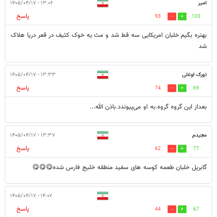
امیر
۱۳:۰۶ - ۱۴۰۵/۰۴/۱۷
پاسخ
93
103
بهتره بگیم خلبان امریکایی سه قط شد و مث یه خوک کثیف در قعر دریا هلاک
شد
تورک اوغلی
۱۳:۳۳ - ۱۴۰۵/۰۴/۱۷
پاسخ
74
69
بعداز این گروه گروه.به او می‌پیوندد.باذن الله...
مجیدم
۱۳:۳۷ - ۱۴۰۵/۰۴/۱۷
پاسخ
62
77
گابریل خلبان طعمه کوسه های سفید منطقه خلیج فارس شده😋😋😋
۱۴:۰۷ - ۱۴۰۵/۰۴/۱۷
پاسخ
44
67