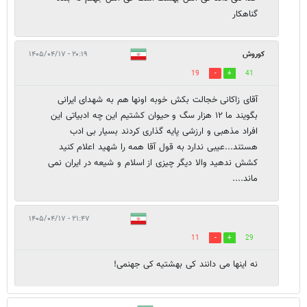
گناهکار
کوروش
۲۰:۱۹ - ۱۴۰۵/۰۴/۱۷
19
41
آقای زاکانی خجالت بکش خوبه اونها هم به شهدای ایرانی
بگویند ما ۱۲ هزار سگ و حیوان کشتیم این چه ادبیاتی این
افراد مذهبی و ارزشی پایه گذاری کردند بسیار بی ادب
هستند...عیبی ندارد به قول آقا همه را شهید اعلام کنید
کشش ندهید والا دیگر چیزی از اسلام و شیعه در ایران نمی
ماند....
۲۱:۴۷ - ۱۴۰۵/۰۴/۱۷
11
29
نه اینها می دانند کی بهشتیه کی جهنمی!