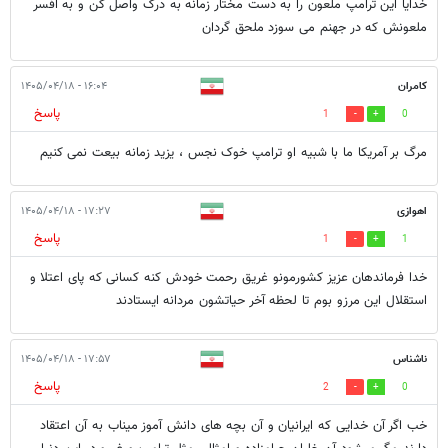
خدایا این ترامپ ملعون را به دست مختار زمانه به درک واصل کن و به افسر
ملعونش که در جهنم می سوزد ملحق گردان
کامران
۱۶:۰۴ - ۱۴۰۵/۰۴/۱۸
پاسخ
1
0
مرگ بر آمریکا ما با شبیه او ترامپ خوک نجس ، یزید زمانه بیعت نمی کنیم
اهوازی
۱۷:۲۷ - ۱۴۰۵/۰۴/۱۸
پاسخ
1
1
خدا فرماندهان عزیز کشورمونو غریق رحمت خودش کنه کسانی که پای اعتلا و
استقلال این مرزو بوم تا لحظه آخر حیاتشون مردانه ایستادند
ناشناس
۱۷:۵۷ - ۱۴۰۵/۰۴/۱۸
پاسخ
2
0
خب اگر آن خدایی که ایرانیان و آن بچه های دانش آموز میناب به آن اعتقاد