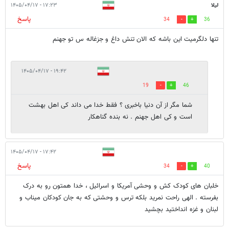
لیلا
۱۷:۲۳ - ۱۴۰۵/۰۴/۱۷
پاسخ
34
36
تنها دلگرمیت این باشه که الان تنش داغ و جزغاله س تو جهنم
۱۹:۴۲ - ۱۴۰۵/۰۴/۱۷
19
46
شما مگر از آن دنیا باخبری ؟ فقط خدا می داند کی اهل بهشت
است و کی اهل جهنم . نه بنده گناهکار
۱۷:۴۲ - ۱۴۰۵/۰۴/۱۷
پاسخ
34
40
خلبان های کودک کش و وحشی آمریکا و اسرائیل ، خدا همتون رو به درک
بفرسته . الهی راحت نمرید بلکه ترس و وحشتی که به جان کودکان میناب و
لبنان و غزه انداختید بچشید