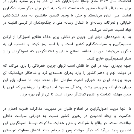
انتخابات سال ۱۴۰۳ مانع اجماع اصولگرایان شد آن قدر به رای سعید جلیلی در
برابر محمدباقر قالیباف مغرور شده است که یک به ۹ در برابر دیگر سیاست‌گذاران
امنیت ملی ایران می‌ایستد و حتی با وجود تعیین جانشین به مدد لشکرکشی
خیابانی و تحرکات رسانه‌ای با اشغال رسانه ملی با چنگ‌ودندان از کرسی اقلیت در
نهاد امنیت صیانت می‌کند.
بنا به شنیده‌های موثق این جریان در تلاش برای حذف عقلای اصول‌گرا از ارکان
تصمیم‌گیری و سیاست‌گذاری کشور است و با اسم رمز کودتا و انتساب آن به
دیگران می‌کوشد این بار نه‌فقط اصلاح طلبان و اعتدالگرایان که اصولگرایان را از
مدار تصمیم‌گیری خارج کنند.
جبهه پایداری البته در این جا نقش اسب تروای جریان خطرناکی را بازی می‌کند که
در دولت نهم و دهم کشور را وارد بحران هسته‌ای کرد و شاهکار دیپلماتیک آن
ورود پرونده ایران به شورای امنیت سازمان ملل متحد بود. ما صدای پای این
جریان خطرناک و چهره‌ی پشت پرده آن محمود احمدی‌نژاد را می‌شنویم که ایران را
بدین مهلکه انداخت و اکنون تماشاگر بحران است تا کی از آن بهره برد .
۵. تنها مزیت اصول‌گرایان بر اصلاح طلبان در مدیریت مذاکرات قدرت اجماع در
حاکمیت و ایجاد اطمینان در رهبری کشور نسبت به عوارض سیاست داخلی
توافقات است. در واقع با شراکت و حتی هدایت مذاکرات توسط اصولگرایان این
تضمین پدید می‌آید که دیگر حوادث پس از برجام مانند اشغال سفارت عربستان