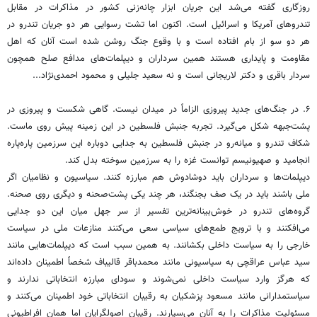
روزگاری گفته می‌شد این جریان ابزار چانه‌زنی کشور در مذاکرات در مقابل
تندروهای آمریکا و اسرائیل است. اکنون اما تشت رسوایی هر دو جریان تندرو در
هر دو سو از بام افتاده است و با وقوع جنگ روشن شده است آنان که اهل
مقاومت و پایداری هستند همین سرداران و دیپلمات‌های مدافع صلح همچون
سردار باقری و دکتر لاریجانی است و نه سعید جلیلی و محمود احمدی‌نژاد...
۶. در جنگ‌های جدید پیروزی الزاماً در میدان نیست. گاهی شکست و پیروزی در
پشت‌جبهه شکل می‌گیرد. تجربه جنبش فلسطین در این زمینه پیش روی ماست.
شکاف تندرو و میانه‌رو در جنبش فلسطین به جدایی دوباره این سرزمین پاره‌پاره
انجامید و صهیونیسم توانست غزه را به سرزمین سوخته بدل کند.
دیپلمات‌ها و سرداران باید دوشادوش هم مبارزه کنند. سیاسیون و نظامیان اگر
ملی باشند باید در یک صف بجنگند، هر چند یکی پشت‌صحنه و دیگری روی صحنه.
گروه‌های تندرو در خوش‌بینانه‌ترین تفسیر از سر جهل میان این دو جدایی
می‌افکنند و با ترویج طمع‌های سیاسی سعی می‌کنند منازعات ملی در سیاست
خارجی را به سیاست داخلی بکشانند. به همین سبب است که دیپلمات‌هایی مانند
سید عباس عراقچی به سیاسیونی مانند محمدباقر قالیباف شخصاً اطمینان داده‌اند
که هرگز وارد سیاست داخلی نمی‌شوند و سودای مبارزه انتخاباتی ندارند و
سیاستمدارانی مانند مسعود پزشکیان به رقیبان انتخاباتی خود اطمینان می‌کنند و
مسئولیت مذاکرات را به آنان می‌سپارند. رقیبان اصولگرایان اما همان افراطیونی