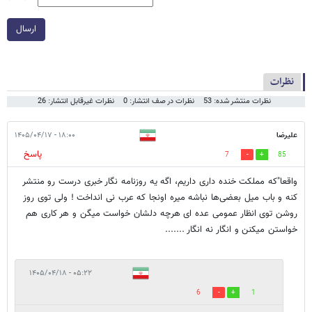
ارسال
نظرات
نظرات منتشر شده: 53
نظرات در صف انتشار: 0
نظرات غیرقابل انتشار: 26
علیرضا
۱۸:۰۰ - ۱۴۰۵/۰۴/۱۷
پاسخ
7
85
واقعا"که مملکت خنده داری داریم، اگه یه روزنامه نگار خبری درست رو منتشر
کنه و باب میل بعضی‌ها نباشه میره اونجا که عرب نی انداخت ! ولی توی روز
روشن توی انظار عمومی عده ای هرچه دلشان خواست میگن و هر کاری هم
خواستن میکنن و انگار نه انگار .......
۰۵:۲۲ - ۱۴۰۵/۰۴/۱۸
6
1