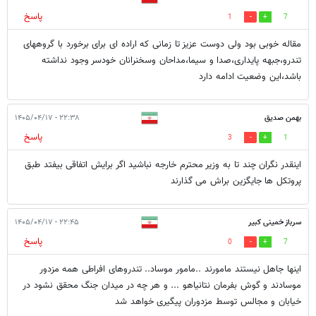
پاسخ
1
7
مقاله خوبی بود ولی دوست عزیز تا زمانی که اراده ای برای برخورد با گروههای
تندرو،جبهه پایداری،صدا و سیما،مداحان وسخنرانان خودسر وجود نداشته
باشد،این وضعیت ادامه دارد
بهمن صدیق
۲۲:۳۸ - ۱۴۰۵/۰۴/۱۷
پاسخ
3
1
اینقدر نگران چند تا به وزیر محترم خارجه نباشید اگر برایش اتفاقی بیفتد طبق
پروتکل ها جایگزین براش می گذارند
سرباز خمینی کبیر
۲۲:۴۵ - ۱۴۰۵/۰۴/۱۷
پاسخ
0
7
اینها جاهل نیستند مامورند ..مامور موساد.. تندروهای افراطی همه مزدور
موسادند و گوش بفرمان نتانیاهو ... و هر چه در میدان جنگ محقق نشود در
خیابان و مجالس توسط مزدوران پیگیری خواهد شد