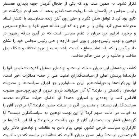
تکرار نشود. به همین علت بود که یکی از جنجال آفرینان جبهه پایداری همسفر
رئیس مجلس در پاکستان شد تا روایت همدلانه‌ای بدهد اما هم او در بازگشت هر
کاری بود کرد تا توافق شکل نگیرد و حتی روی آنتن زنده صداوسیما با انتشار اسناد
محرمانه سعی کرد توافق را بر هم زند که این نشانه عمق نفوذ و سطح دسترسی
و برخورد ابزاری این جریان با نظام سیاسی است که در آیین بدرقه رهبری در
توهین و تهدید رئیس‌جمهور و وزیر امور خارجه و حتی رئیس مجلس خود را نشان
داد و آیینی را که باید نماد اجماع حاکمیت باشد به محل بروز اختلاف و شکاف بدل
ساخت و حاشیه را بر متن حاکم ساخت.
کشف ریشه‌های این جریان سخت نیست و نهادهای مسئول قدرت تشخیص آنها را
دارند.اما پرسش اصلی از سیاست‌گذاران امنیت ملی از جمله مذاکرات اخیر است:
آیا بوروکرات‌ها و دیپلمات‌های ایران مسئولیتی جز اجرای سیاست‌ها و مصوبات
نهادهای بالادستی را دارند؟ آیا آنان می‌توانند ذره‌ای بیرون از چهارچوب‌های مصوب
اقدامی کنند یا وعده‌ای و امتیازی دهند؟ آیا اعضای هیئت مذاکرات معتمد
سیاست‌گذاران نیستند و منسوبین آنان در هیئت حضور ندارند؟ آیا می‌توان آنان را
به خیانت در امانت متهم کرد؟ آیا این تهمت توهین به سیاستگذاران نیست؟ آیا
گروه‌های فشار و سردمداران آنان از این واقعیت بی‌خبرند؟ و آیا این فشارها بر
کارگزاران سیاست خارجی کشور، نوعی پیام دادن به مقامات و نهادهای بالاتر برای
قدرت‌نمایی نیست؟ پیام همان جریان اقلیت که نه‌فقط در جامعه که در حاکمیت