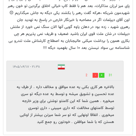
پای میز لرزان مذاکرات، بعد هم با فقط کاپ خیالی اخلاق برگردین تو خون رهبر
شهیدمون شریکه ،هرکه گفت رهبر را بکشند یکی دیگه به جاش میگذاریم 😔
اون آقای دیپلمات اگر در مصاحبه با خبرنگار خارجی در پاسخ به تهدید جان
رهبری شهید ، زده بود در دهان یاوه گویی آنها الان سنگ نمی خورد از ملتش
دیپلمات در شان ملت قوی ایران باشید ضعیف و ظریف نمی پذیریم هر چی
بکاری همون را برداشت میکنی عالیجنابان به اصطلاح کارشناش ملت تندرو بی
شناسنامه بی سواد نیستن بعد ۱۰ سال بفهمید دیگه !!!
۲۱:۳۸ - ۱۴۰۵/۰۴/۱۷
2
31
بالاخره هر کاری بکنی یه عده موافق و مخالف داره . از طرف یه
عده تحسین و تشویق میشه و توسط یه عده دیگه تو سری
میخوره . همین شما که این کامنتو نوشتی برای وزیر خارجه
توسط کامنتهای مخالفت که داری میبینی ، داری توسری
میخوری . اتفاقا اونهایی که تو سر شما میزنن بیشتر از اونایی
هستن که با شما موافقن . خودتون رو جمع کنید