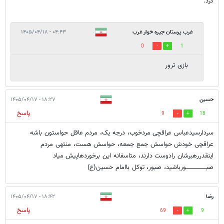
کرد.
غرب پرستان جیره خوار غرب
۰۴:۴۳ - ۱۴۰۵/۰۴/۱۸
0
1
بازی ترور
حسین
۱۸:۲۷ - ۱۴۰۵/۰۴/۱۷
پاسخ
9
18
سردارسیدعباس عراقچی مردخوب، درجه یک، مردم عاقل حواستون باشه
عراقچی خودش حواسش جمع جمعه، حواسش هست، منتهی مردم
اینقدررهبرشان رادوست دارند، متاسفانه این برخوردهاپیش میاد
صبــــــــــــــــــــورباشید، صبور، توکل باامام حسین(ع)
رضا
۱۸:۴۲ - ۱۴۰۵/۰۴/۱۷
پاسخ
69
9