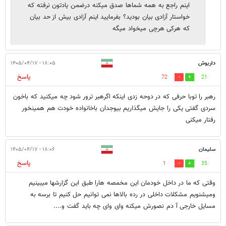
اینم راجع به همه شماها صدق میکنه درضمن یادتون نرفته که
خواستار آزادی بیان بودید؟ بفرمایید اینم آزادی بیش از حد بیان
که هرکی هرچی میخواد میگه
داریوش
۱۸:۰۵ - ۱۴۰۵/۰۴/۱۷
پاسخ
72
21
رهبر را توبا حرفی که در دوحه زدی اینکه اگرهبر ترور شود چه میکنید که باخون
سردی گفتی یکی را جایش میگذاریم بیوجدان باخانواده خودت هم همینخور
رفتار میکنی
سلیمان
۱۸:۰۶ - ۱۴۰۵/۰۴/۱۷
پاسخ
1
35
وقتی که ما ‌در داخل خودمان این مخمصه هارا طبق این گزارشها میبینیم
ومیشنویم مشکلات داخلی در رده بالاها نمی توانیم حل کنیم تا برسه به
مسایل خارجی آ دم نصورش میکنه وای وای چه باید گفت و....‌