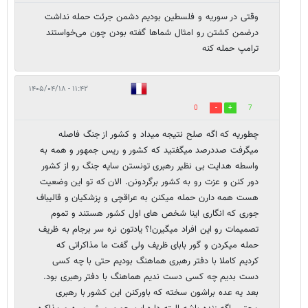
وقتی در سوریه و فلسطین بودیم دشمن جرئت حمله نداشت
درضمن کشتن رو امثال شماها گفته بودن چون می‌خواستند
ترامپ حمله کنه
۱۱:۴۲ - ۱۴۰۵/۰۴/۱۸
0
7
چطوریه که اگه صلح نتیجه میداد و کشور از جنگ فاصله
میگرفت صددرصد میگفتید که کشور و ریس جمهور و همه به
واسطه هدایت بی نظیر رهبری تونستن سایه جنگ رو از کشور
دور کنن و عزت رو به کشور برگردونن. الان که تو این وضعیت
هست همه دارن حمله میکنن به عراقچی و پزشکیان و قالیباف
جوری که انگاری اینا شخص های اول کشور هستند و تموم
تصمیمات رو این افراد میگیرن!؟ یادتون نره سر برجام به ظریف
حمله میکردن و گور بابای ظریف ولی گفت ما مذاکراتی که
کردیم کاملا با دفتر رهبری هماهنگ بودیم حتی با چه کسی
دست بدیم چه کسی دست ندیم هماهنگ با دفتر رهبری بود.
بعد یه عده براشون سخته که باورکنن این کشور با رهبری