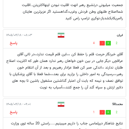
جمعیت میلیونی درتشیع رهبر انهت اقلیت نبودن اینهااکثریتن..اقلیت
شمااصلاح طلبهای وطن فردش وغرب،گداهستید اگر عزیزترین هایتان
راامریکابکشدباز،نوکری ترامپ رامی کنید
ابران
۰۸:۰۳ - ۱۴۰۵/۰۴/۱۸
پاسخ
4
2
آقای خبرنگار حرمت قلم را حفظ کن ،،،این قلم قیمت ندارد،،در ثانی آقای
عراقچی دیگر جایی در بین خون خواهان رهبر ندارد همان طور که اکثریت اصلاح
طلبان ندارند ،،اندکی صبر کن فعلا عزادار رهبریم و بعد از آن انتقام خون
رهبر،،،رسیدگی به امور داخلی را بزارید برای بعد،،،شما فعلا با آقای پزشکیان با
توافق نصف و نیمه که بابت آن اعتبار گذاشتین مشغول باشین تا بچه های
دلاور ارتش و سپاه گند آن را جمع کنند،،،آسیاب به نوبت
محمد50
۰۹:۰۱ - ۱۴۰۵/۰۴/۱۸
پاسخ
1
2
نتایج شاهکار دیپلماسی جناب را داریم میبینیم.....راستی 20 ساله توی وزارت