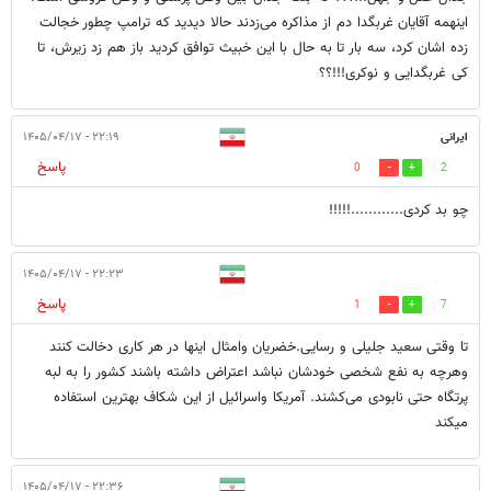
اینهمه آقایان غربگدا دم از مذاکره می‌زدند حالا دیدید که ترامپ چطور خجالت
زده اشان کرد، سه بار تا به حال با این خبیث توافق کردید باز هم زد زیرش، تا
کی غربگدایی و نوکری!!!؟؟
ایرانی
۲۲:۱۹ - ۱۴۰۵/۰۴/۱۷
پاسخ
0
2
چو بد کردی............!!!!!
۲۲:۲۳ - ۱۴۰۵/۰۴/۱۷
پاسخ
1
7
تا وقتی سعید جلیلی و رسایی.خضریان وامثال اینها در هر کاری دخالت کنند
وهرچه به نفع شخصی خودشان نباشد اعتراض داشته باشند کشور را به لبه
پرتگاه حتی نابودی می‌کشند. آمریکا واسرائیل از این شکاف بهترین استفاده
میکند
۲۲:۳۶ - ۱۴۰۵/۰۴/۱۷