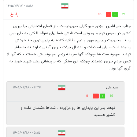
۱۸:۱۸ - ۱۴۰۵/۰۴/۱۷
پاسخ
86
21
جناب خبر آنلاین ،مزدور خبرنگاران صهیونیست ، از فضای انتخاباتی بیا بیرون ،
کشور در معرض تهاجم وجودی است تلاش شما برای تفرقه افکنی به جای نمی
رسد ،محبوبیت رییس‌جمهور و تیم مذاکره کننده به پایین ترین حد خودش
رسیده است سران اصلاحات و اعتدال جرئت بیرون آمدن ندارند نه به خاطر
تهدید صهیونیست ها ،چونکه آنها سرمایه رژیم صهیونسیتی هستند بلکه آنها از
ترس مردم بیرون نیامدند چونکه این سنگی که بر پیشانی رهبر شهید خورد به
گرای آنها بود .
سید علی
۰۴:۳۴ - ۱۴۰۵/۰۴/۱۸
0
10
توهم پدر این پایداری ها رو درآورده . شماها دشمنان ملت و
کشور هستید
۰۵:۲۵ - ۱۴۰۵/۰۴/۱۸