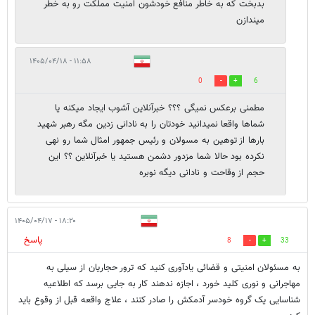
بدبخت که به خاطر منافع خودشون امنیت مملکت رو به خطر
میندازن
۱۱:۵۸ - ۱۴۰۵/۰۴/۱۸
0
6
مطمنی برعکس نمیگی ؟؟؟ خبرآنلاین آشوب ایجاد میکنه یا
شماها واقعا نمیدانید خودتان را به نادانی زدین مگه رهبر شهید
بارها از توهین به مسولان و رئیس جمهور امثال شما رو نهی
نکرده بود حالا شما مزدور دشمن هستید یا خبرآنلاین ؟؟ این
حجم از وقاحت و نادانی دیگه نوبره
۱۸:۲۰ - ۱۴۰۵/۰۴/۱۷
پاسخ
8
33
به مسئولان امنیتی و قضائی یادآوری کنید که ترور حجاریان از سیلی به
مهاجرانی و نوری کلید خورد ، اجازه ندهند کار به جایی برسد که اطلاعیه
شناسایی یک گروه خودسر آدمکش را صادر کنند ، علاج واقعه قبل از وقوع باید