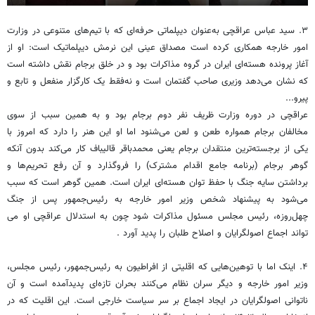
۳. سید عباس عراقچی به‌عنوان دیپلماتی حرفه‌ای که با تیم‌های متنوعی در وزارت
امور خارجه همکاری کرده است مصداق عینی این نرمش دیپلماتیک است: او از
آغاز پرونده هسته‌ای ایران در گروه مذاکرات بود و در خلق برجام نقش داشته است
که نشان می‌دهد وزیری صاحب گفتمان است و نه‌فقط یک کارگزار منفعل و تابع و
پیرو...
عراقچی در دوره وزارت ظریف نفر دوم برجام بود و به همین سبب از سوی
مخالفان برجام همواره طعن و لعن می‌شنود اما او این هنر را دارد که امروز با
یکی از برجسته‌ترین منتقدان برجام یعنی محمدباقر قالیباف کار می‌کند بدون آنکه
گوهر برجام (برنامه جامع اقدام مشترک) را فروگذارد و آن رفع تحریم‌ها و
برداشتن سایه جنگ با حفظ توان هسته‌ای ایران است. همین گوهر است که سبب
می‌شود به پیشنهاد شخص وزیر امور خارجه به رئیس‌جمهور پس از جنگ
چهل‌روزه، رئیس مجلس مسئول مذاکرات شود چون به استدلال عراقچی او می
تواند اجماع اصولگرایان و اصلاح طلبان را پدید آورد .
۴. اینک اما با توهین‌هایی که اقلیتی از افراطیون به رئیس‌جمهور، رئیس مجلس،
وزیر امور خارجه و دیگر سران نظام می‌کنند بحران تازه‌ای پدیدآمده است و آن
ناتوانی اصولگرایان در ایجاد اجماع بر سر سیاست خارجی است. این اقلیت که در