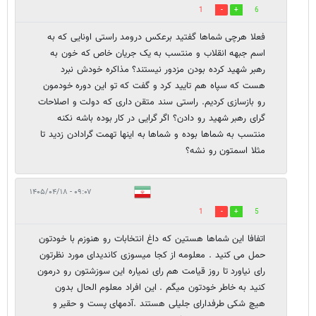
1
6
فعلا هرچی شماها گفتید برعکس درومد راستی اونایی که به
اسم جبهه انقلاب و منتسب به یک جریان خاص که خون به
رهبر شهید کرده بودن مزدور نیستند؟ مذاکره خودش نبرد
هست که سپاه هم تایید کرد و گفت که تو این دوره خودمون
رو بازسازی کردیم. راستی سند متقن داری که دولت و اصلاحات
گرای رهبر شهید رو دادن؟ اگر گرایی در کار بوده باشه نکنه
منتسب به شماها بوده و شماها به اینها تهمت گرادادن زدید تا
مثلا اسمتون رو نشه؟
۰۹:۰۷ - ۱۴۰۵/۰۴/۱۸
1
5
اتفافا این شماها هستین که داغ انتخابات رو هنوزم با خودتون
حمل می کنید . معلومه از کجا میسوزی کاندیدای مورد نظرتون
رای نیاورد تا روز قیامت هم رای نمیاره این سوزشتون رو درمون
کنید به خاطر خودتون میگم . این افراد معلوم الحال بدون
هیچ شکی طرفدارای جلیلی هستند .آدمهای پست و حقیر و