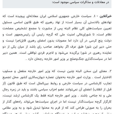
در معادلات و مذاکرات سیاسی موجود است:
خبرآنلاین - ۱
. سیاست خارجی جمهوری اسلامی ایران معادله‌ای پیچیده است که
نهادهای بالادستی آن بسیار است؛ از نهاد رهبری که طبق قانون اساسی مسئول
تعیین سیاست‌های کلی نظام البته پس از مشورت با مجمع تشخیص مصلحت
نظام است، تا شورای‌عالی امنیت ملی که گرچه رئیس آن رئیس‌جمهور است و
دولت پنج کرسی در آن دارد اما مصوبات بدون امضای رهبری قابل‌اجرا نیست و
حتی دبیر این شورا طبق عرف اگر بخواهد صاحب رای باشد از میان یکی از دو
نماینده رهبری در شورا برگزیده می‌شود و لاجرم فردی توافقی است. همین دبیر
اما در سیاست‌گذاری جنگ‌وصلح بر وزیر امور خارجه رجحان دارد .
۲. معنای این سخن البته چنین نیست که وزیر امور خارجه منفعل و مسلوب
الاختیار است . وزارت امور خارجه به‌عنوان عصاره دیوان‌سالاری کشور محل تجمیع
تجارب کارشناسی در سیاست خارجی و روابط بین‌الملل است که طبق قانون (از
قبل از انقلاب) اعضای آن نمی‌توانند عضو احزاب سیاسی باشند و باید در زمره رجال
ملی و نه جناحی باشند . وزیر امور خارجه البته فقط یک کارشناس ارشد نیست،
کارگزار گرچه سیاست‌گذار نیست اما در اجرای سیاست‌ها می‌تواند راه‌های گذار از
بحران را به صورتی طراحی کند که از فرم به محتوا تبدیل شود و به وزیر مقامی