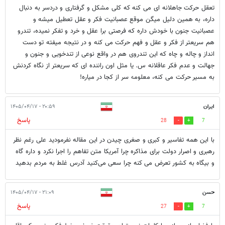
تعقل حرکت جاهلانه ای می کنه که کلی مشکل و گرفتاری و دردسر به دنبال
داره، به همین دلیل میگن موقع عصبانیت فکر و عقل تعطیل میشه و
عصبانیت جنون با خودش داره که فرصتی برا عقل و خرد و تفکر نمیده، تندرو
هم سریعتر از فکر و عقل و فهم حرکت می کنه و در نتیجه میفته تو دست
انداز و چاله و چاه که این تندروی هم در واقع نوعی از تندخویی و جنون و
جهالت و عدم فکر عاقلانه س. یا مثل اون راننده ای که سریعتر از نگاه کردنش
به مسیر حرکت می کنه، معلومه سر از کجا در میاره!
ایران
۲۰:۵۹ - ۱۴۰۵/۰۴/۱۷
پاسخ
28
7
با این همه تفاسیر و کبری و صغری چیدن در این مقاله نفرمودید علی رغم نظر
رهبری و اصرار دولت برای مذاکره چرا آمریکا متن تفاهم را اجرا نکرد و داره گاه
و بیگاه به کشور تعرض می کنه چرا سعی می‌کنید آدرس غلط به مردم بدهید
حسن
۲۱:۰۹ - ۱۴۰۵/۰۴/۱۷
پاسخ
27
7