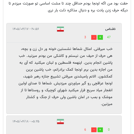
حقت بود من اگه اونجا بودم حداقل چند تا مشت اساسی تو صورتت میزدم تا
دیگه حرف زدن یادت بره و دنبال مذاکره ذلت بار نری
ناشناس
۲۰:۵۶ - ۱۴۰۵/۰۴/۱۷
3
47
خب میرفتی. امثال شماها نشستین خونه ور دل زن و بچه،
هی حرف از حیف من نیستم و کاشکی من بودم میزنید. خب
پاشین انجام بدین. اینهمه فلسطین و لبنان میکنید که آی به
من اجازه بدین برم اونجا کمک برادرانم، خب پاشین برین
کمکشون. الانم پامیشدی میرفتی تشییع جنازه رهبر شهید،
اونجا عراقچی رو گیر میاوردی میزدیش. شماها تا صدای اولین
انفجار میاد سریع فرار میکنید شهرای کوچیک و روستاها تا از
موشک و بمب در امان باشین ولی حرف از جنگ و کشتار
میزنین.
۰۵:۲۵ - ۱۴۰۵/۰۴/۱۸
6
0