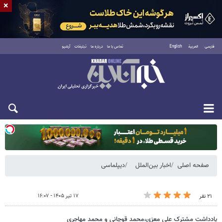
×
فارسی
العربية
English
تماس با ما
درباره ما
تبلیغات
آرشیو
یکشنبه ۱۸ مرداد ۱۴۰۵
صفحه اصلی
اخبار بین‌الملل
دیپلماسی
۱۷ تیر ۱۴۰۵ - ۱۶:۰۷
۲۱ نفر
یادداشت مشترک علی معزی،محمد قوچانی و محمد مهاجری