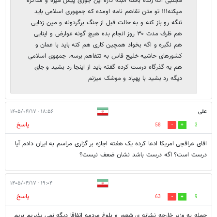
مجتبی اگه زنده باشه البته داره این جوری پیش میره و مذاکره
میکنه!!! تو متن تفاهم نامه اومده که جمهوری اسلامی باید
تنگه رو باز کنه و به حالت قبل از جنگ برگردونه و مین زدایی
هم ظرف مدت ۳۰ روز انجام بده هیچ گونه عوارض و اینایی
هم نگیره و اگه بخواد همچین کاری هم کنه باید با عمان و
کشورهای حاشیه خلیج فاس به تتفاهم برسه. جمهوی اسلامی
هم یه گذرگاه درست کرده گفته باید از اینجا رد بشید و جای
دیگه رد بشید با پهپاد و موشک میزنم
علی
۱۸:۵۶ - ۱۴۰۵/۰۴/۱۷
پاسخ
58
3
اقای عراقچی امریکا ادعا کرده یک هفته اجازه بر گزاری مراسم به ایران دادم آیا
درست است؟ اگه درست باشد نشان ضعف نیست؟
۱۹:۰۴ - ۱۴۰۵/۰۴/۱۷
پاسخ
63
9
حمله به وزیر خارجه نشانه ی شعور و بلوغ مردمه اتفاقا دیگه نمی پذیریم بریم