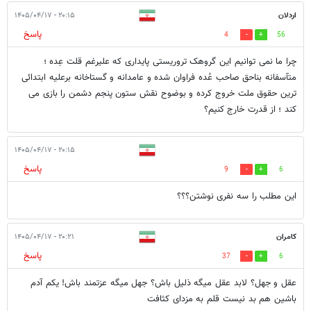
اردلان
۲۰:۱۵ - ۱۴۰۵/۰۴/۱۷
پاسخ
4
56
چرا ما نمی توانیم این گروهک تروریستی پایداری که علیرغم قلت عِده ؛
متآسفانه بناحق صاحب عُده فراوان شده و عامدانه و گستاخانه برعلیه ابتدائی
ترین حقوق ملت خروج کرده و بوضوح نقش ستون پنجم دشمن را بازی می
کند ؛ از قدرت خارج کنیم؟
۲۰:۱۵ - ۱۴۰۵/۰۴/۱۷
پاسخ
9
6
این مطلب را سه نفری نوشتن؟؟؟
کامران
۲۰:۲۱ - ۱۴۰۵/۰۴/۱۷
پاسخ
37
6
عقل و جهل؟ لابد عقل میگه ذلیل باش؟ جهل میگه عزتمند باش! یکم آدم
باشین هم بد نیست قلم به مزدای کثافت