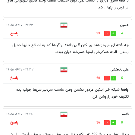
با فضا سازی وبازی با کلمات نمی توان حقیقت ضعف وخط فکری نیویورکی اقای
عراقچی را پنهان کرد
حسین
۲۱:۲۳ - ۱۴۰۵/۰۴/۱۷
پاسخ
23
4
چه فتنه ای می‌خواهند بپا کنن #این-اعتدال-گراها که به اصلاح طلبها دخیل
بستن. البته هم‌کیشی اونها همیشه عیان بوده.
علی بابابخشی
۲۱:۳۲ - ۱۴۰۵/۰۴/۱۷
پاسخ
60
5
واقعا شبکه خبر انلاین مزدور دشمن وطن ماست سردبیر سریعا جواب بده
تکلیف خود راروشن کن
قاسم
۲۱:۴۸ - ۱۴۰۵/۰۴/۱۷
پاسخ
36
8
جدال عقل و جهل!!!؟؟؟ نه بلکه جدال بین وطن پرستی و وطن فروشی است.