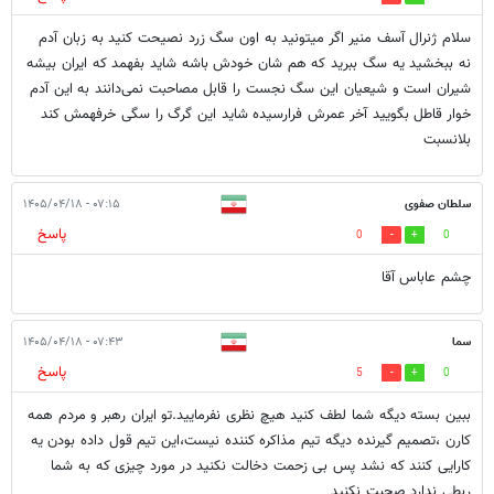
سلام ژنرال آسف منیر اگر میتونید به اون سگ زرد نصیحت کنید به زبان آدم
نه ببخشید یه سگ ببرید که هم شان خودش باشه شاید بفهمد که ایران بیشه
شیران است و شیعیان این سگ نجست را قابل مصاحبت نمی‌دانند به این آدم
خوار قاطل بگویید آخر عمرش فرارسیده شاید این گرگ را سگی خرفهمش کند
بلانسبت
سلطان صفوی
۰۷:۱۵ - ۱۴۰۵/۰۴/۱۸
پاسخ
0
0
چشم عاباس آقا
سما
۰۷:۴۳ - ۱۴۰۵/۰۴/۱۸
پاسخ
5
0
ببین بسته دیگه شما لطف کنید هیچ نظری نفرمایید.تو ایران رهبر و مردم همه
کارن ،تصمیم گیرنده دیگه تیم مذاکره کننده نیست،این تیم قول داده بودن یه
کارایی کنند که نشد پس بی زحمت دخالت نکنید در مورد چیزی که به شما
ربطی ندارد صحبت نکنید