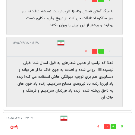
با مرگ گفتن فحش وناسزا کاری درست نمیشه عاقلا نه سر
میز مذاکره اختلافات حل کنند از دروغ وفریب کاری دست
بردارند و بیشتر از این ایران را ویران نکنند
۱۶:۴۸ - ۱۴۰۵/۰۴/۱۸
0
0
فعلا که ترامپ از همین شعارهای به قول امثال شما خیلی
ترسیده!!!!! روانی شده و افتاده به جون خاک ما از هر بهانه و
دستاویزی هم برای توجیه دیوانگی هاش استفاده می کنه! زنده
باد ایران! زنده باد نیروهای مسلح سرزمینم. زنده باد خون های
به ناحق ریخته شده. زنده باد فرزندان سرزمینم و فرهنگ و
خاک آن
۲۳:۲۱ - ۱۴۰۵/۰۴/۱۷
پاسخ
4
0