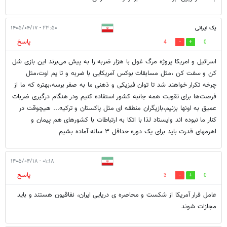
یک ایرانی
۲۳:۵۰ - ۱۴۰۵/۰۴/۱۷
پاسخ
4
0
اسرائیل و امریکا پروژه مرگ غول با هزار ضربه را به پیش می‌برند این بازی شل
کن و سفت کن ،مثل مسابقات بوکس آمریکایی با ضربه و تا یم اوت،مثل
چرخه تکرار خواهند شد تا توان فیزیکی و ذهنی ما به صفر برسه،بهتره که ما از
فرصت‌ها برای تقویت همه جانبه کشور استفاده کنیم ودر هنگام درگیری ضربات
عمیق به اونها بزنیم،بازیگران منطقه ای مثل پاکستان و ترکیه... هیچوقت در
کنار ما نبوده اند وایستاد لذا با اتکا به ارتباطات با کشورهای هم پیمان و
اهرمهای قدرت باید برای یک دوره حداقل ۳ ساله آماده بشیم
۰۱:۱۸ - ۱۴۰۵/۰۴/۱۸
پاسخ
3
0
عامل فرار آمریکا از شکست و محاصره ی دریایی ایران، نفاقیون هستند و باید
مجازات شوند