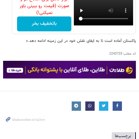
صورت (قیمت رو ببینی باور
نمیکنی!)
باتخفیف بخر
پاکستان آماده است تا به ایفای نقش خود در این زمینه ادامه دهد.»
کد مطلب
2243733
برچسب‌ها