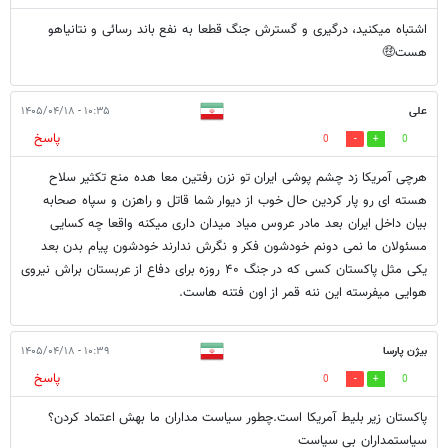
اشتباه میکنید، درگیری و گسترش جنگ قطعا به نفع باند رسائی و نتانیاهو
هست🤑
علی
۱۰:۳۵ - ۱۴۰۵/۰۴/۱۸
پاسخ
0
0
هرچی آمریکا زد چشم پوشی ایران تو نزن رفتین معا هده منع تکثیر سلاح
هسته ای رو پار کردین حال خوب از دیوار شما قاتل و راهزن و سپاه صحابه
بیان داخل ایران بعد مادر عروس میاد میدان داری میکنه واقعا چه کسایی
مسئولان ما نمی دونم خودشون فکر و نگرش ندارند خودشون پیام بدن بعد
یکی مثل پاکستان کسی که در جنگ ۴۰ روزه برای دفاع از عربستان براش نیروی
هوایی میفرسته این ننه قمر از اون فتنه هاست.
بیژن پارسا
۱۰:۳۹ - ۱۴۰۵/۰۴/۱۸
پاسخ
0
0
پاکستان زیر بلیط آمریکا است.چطور سیاست مداران ما بهش اعتماد کردن؟
سیاستمداران بی سیاست