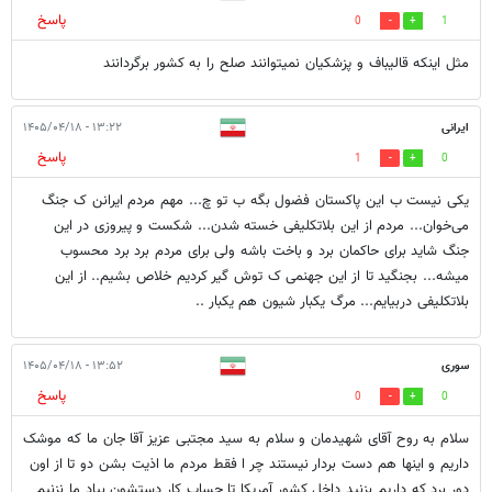
پاسخ
0
1
مثل اینکه قالیباف و پزشکیان نمیتوانند صلح را به کشور برگردانند
ایرانی
۱۳:۲۲ - ۱۴۰۵/۰۴/۱۸
پاسخ
1
0
یکی نیست ب این پاکستان فضول بگه ب تو چ... مهم مردم ایرانن ک جنگ
می‌خوان... مردم از این بلاتکلیفی خسته شدن... شکست و پیروزی در این
جنگ شاید برای حاکمان برد و باخت باشه ولی برای مردم برد برد محسوب
میشه... بجنگید تا از این جهنمی ک توش گیر کردیم خلاص بشیم.. از این
بلاتکلیفی دربیایم... مرگ یکبار شیون هم یکبار ..
سوری
۱۳:۵۲ - ۱۴۰۵/۰۴/۱۸
پاسخ
0
0
سلام به روح آقای شهیدمان و سلام به سید مجتبی عزیز آقا جان ما که موشک
داریم و اینها هم دست بردار نیستند چر ا فقط مردم ما اذیت بشن دو تا از اون
دور برد که داریم بزنید داخل کشور آمریکا تا حساب کار دستشون بیاد ما نزنیم