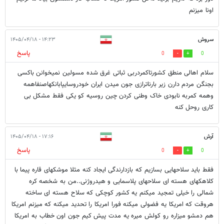
اونا میزنم
سروش
۱۴:۲۳ - ۱۴۰۵/۰۴/۱۸
پاسخ
0
0
سلام اهالی منطق کشورتاکمردربی ثباتی غرق شده مسولین نمیخوانن باکسی
بجنگن مردم دارن زیر بارناترازی جون میدن ایران خودروسایپابانکهاصنفاهمه
وهمه کمربه نابودی خاک وطنی کردن چین روسیه کو یکی فقط مشکل بی
کاری روحل کنه
آرش
۱۷:۱۶ - ۱۴۰۵/۰۴/۱۸
پاسخ
0
0
فقط باید سلاحهایی بسازیم که بازدارندگی ایجاد کنه مثلا موشکهای قاره پیما با
کلاهکهای هسته ای سلاحهای پلاسمایی و هیدروژنی..من به شخصه کره
شمالی را خیلی تمجید میکنم یه کشور کوچکی که سلاح هسته ای ساخته
هروقت که امریکا یه فضولی میکنه فورا امریکا را تحدید میکنه که میزنم امریکا
هم دمشو میزاره رو کولش میره یه مدت پیش کیم جون اون خطاب به امریکا