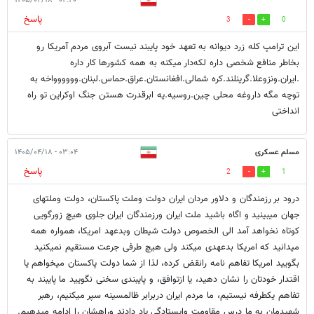
۰۲:۴۰ - ۱۴۰۵/۰۴/۱۸
پاسخ
3
0
این ترامپ کله زرد دیوانه به تعهد خود پایبند نیست آبروی مردم آمریکا رو
بخاطر منافع شخصی داره لکه‌دار میکنه به همه کشورها کار داره
.ایران.ونزوعلا.گرینلند.کره شمالی.افغانستان.عراق.حماس.لبنان.وووووواخه به
توچه مگه داروغه محلی چین.روسیه.یه ابرقدرت هستن جنگ اوکراین تو راه
انداختی
مسلم عسکری
۰۳:۰۴ - ۱۴۰۵/۰۴/۱۸
پاسخ
2
1
درود بر رزمندگان و دلاور مردان ایران دولت وملت پاکستان، دولت وملتهای
جهان میبینید و اگاه باشید ملت ایران ورزمندگان ایران جلوی هیچ زورگویی
کوتاه نخواهد آمد الی الخصوص دولت شیطان وبدعهد امریکا، همواره همه
میدانید که امریکا بدعهدی میکند ولی هیچ طرفی جرعت مستقیم نمیکنید
بگویید امریکا تفاهم نامه رانقض کرده، لذا از شما دولت پاکستان میخواهم یا
اقتدار خودتان را نشان دهید، یا ازتوافق، و پایبندی سخنی نگویید ما پایبند به
تفاهم یکطرفه نیستیم، ما مردم ایران دربرابر ظالمسینه سپر میکنیم، رهبر
شهیدمان به ما درس مقاومت وایستادگی یاد دادند وراهشان را ادامه میدهیم.