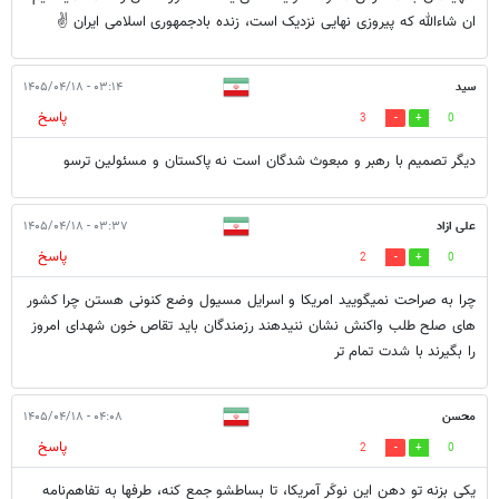
ان شاءالله که پیروزی نهایی نزدیک است، زنده بادجمهوری اسلامی ایران ✌
سید
۰۳:۱۴ - ۱۴۰۵/۰۴/۱۸
پاسخ
3
0
دیگر تصمیم با رهبر و مبعوث شدگان است نه پاکستان و مسئولین ترسو
علی ازاد
۰۳:۳۷ - ۱۴۰۵/۰۴/۱۸
پاسخ
2
0
چرا به صراحت نمیگویید امریکا و اسرایل مسیول وضع کنونی هستن چرا کشور
های صلح طلب واکنش نشان ننیدهند رزمندگان باید تقاص خون شهدای امروز
را بگیرند با شدت تمام تر
محسن
۰۴:۰۸ - ۱۴۰۵/۰۴/۱۸
پاسخ
2
0
یکی بزنه تو دهنِ این نوکَرِ آمریکا، تا بساطشو جمع کنه، طرفها به تفاهم‌نامه