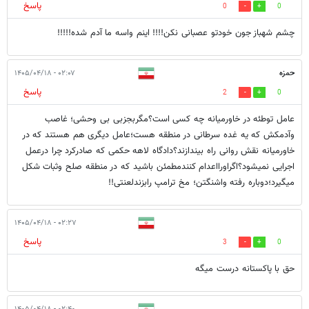
پاسخ
0
0
چشم شهباز جون خودتو عصبانی نکن!!!! اینم واسه ما آدم شده!!!!!
حمزه
۰۲:۰۷ - ۱۴۰۵/۰۴/۱۸
پاسخ
2
0
عامل توطئه در خاورمیانه چه کسی است؟مگربجزبی بی وحشی؛ غاصب
وآدمکش که یه غده سرطانی در منطقه هست؛عامل دیگری هم هستند که در
خاورمیانه نقش روانی راه بیندازند؟دادگاه لاهه حکمی که صادرکرد چرا درعمل
اجرایی نمیشود؟اگراورااعدام کنندمطمئن باشید که در منطقه صلح وثبات شکل
میگیرد؛دوباره رفته واشنگتن؛ مخ ترامپ رابزندلعنتی!!
۰۲:۲۷ - ۱۴۰۵/۰۴/۱۸
پاسخ
3
0
حق با پاکستانه درست میگه