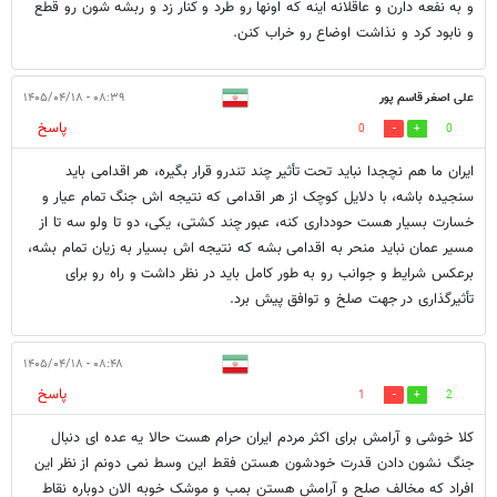
و به نفعه دارن و عاقلانه اینه که اونها رو طرد و کنار زد و ربشه شون رو قطع
و نابود کرد و نذاشت اوضاع رو خراب کنن.
علی اصغر قاسم پور
۰۸:۳۹ - ۱۴۰۵/۰۴/۱۸
پاسخ
0
0
ایران ما هم نچجدا نباید تحت تأثیر چند تندرو قرار بگیره، هر اقدامی باید
سنجیده باشه، با دلایل کوچک از هر اقدامی که نتیجه اش جنگ تمام عیار و
خسارت بسیار هست حودداری کنه، عبور چند کشتی، یکی، دو تا ولو سه تا از
مسیر عمان نباید منحر به اقدامی بشه که نتیجه اش بسیار به زیان تمام بشه،
برعکس شرایط و جوانب رو به طور کامل باید در نظر داشت و راه رو برای
تأثیرگذاری در جهت صلخ و توافق پیش برد.
۰۸:۴۸ - ۱۴۰۵/۰۴/۱۸
پاسخ
1
2
کلا خوشی و آرامش برای اکثر مردم ایران حرام هست حالا یه عده ای دنبال
جنگ نشون دادن قدرت خودشون هستن فقط این وسط نمی دونم از نظر این
افراد که مخالف صلح و آرامش هستن بمب و موشک خوبه الان دوباره نقاط