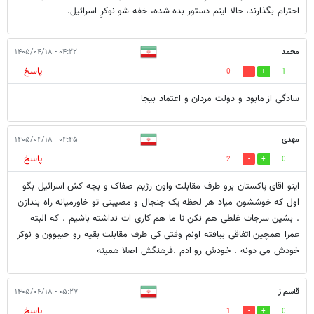
احترام بگذارند، حالا اینم دستور بده شده، خفه شو نوکرِ اسرائیل.
محمد
۰۴:۲۲ - ۱۴۰۵/۰۴/۱۸
پاسخ
0
1
سادگی از مابود و دولت مردان و اعتماد بیجا
مهدی
۰۴:۴۵ - ۱۴۰۵/۰۴/۱۸
پاسخ
2
0
اینو اقای پاکستان برو طرف مقابلت و‌اون رژیم صفاک و بچه کش اسرائیل بگو
اول که خوششون میاد هر لحظه یک جنجال و مصیبتی تو خاورمیانه راه بندازن
. بشین سرجات غلطی هم نکن تا ما هم کاری ات نداشته باشیم . که البته
عمرا همچین اتفاقی بیافته اونم وقتی کی طرف مقابلت بقیه رو حییوون و نوکر
خودش می دونه . خودش رو ادم .فرهنگش اصلا همینه
قاسم ز
۰۵:۲۷ - ۱۴۰۵/۰۴/۱۸
پاسخ
1
0