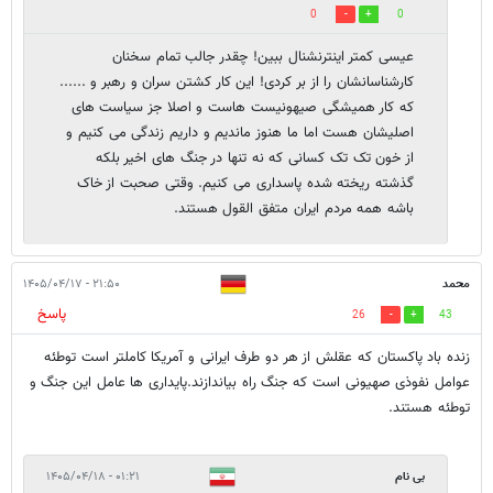
0
0
عیسی کمتر اینترنشنال ببین! چقدر جالب تمام سخنان
کارشناسانشان را از بر کردی! این کار کشتن سران و رهبر و ......
که کار همیشگی صیهونیست هاست و اصلا جز سیاست های
اصلیشان هست اما ما هنوز ماندیم و داریم زندگی می کنیم و
از خون تک تک کسانی که نه تنها در جنگ های اخیر بلکه
گذشته ریخته شده پاسداری می کنیم. وقتی صحبت از خاک
باشه همه مردم ایران متفق القول هستند.
محمد
۲۱:۵۰ - ۱۴۰۵/۰۴/۱۷
پاسخ
26
43
زنده باد پاکستان که عقلش از هر دو طرف ایرانی و آمریکا کاملتر است توطئه
عوامل نفوذی صهیونی است که جنگ راه بیاندازند.پایداری ها عامل این جنگ و
توطئه هستند.
بی نام
۰۱:۲۱ - ۱۴۰۵/۰۴/۱۸