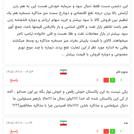
این دشمن مست فقط دنبال سود و سرمایه خودش هست این به هم زدن
آرامش بالا بردن درجه نفع اقتصادی و دوبارخ سمت میز مذاکره مسخره هم یک
تنظیم بین فروش کالا با سود بیشتر و خرید سهام ارزانتر و دوباره فشفشه زدن
هم باعث تلاطم بازار نفت و کالای اساسی و باز بالارفتن قیمتها باعث جمع آوی
سود بیشتر در بازار معاملات نفت و طلا هست و قتی خانواده ترامپ تاجر
میخواهند کالای با قیمت پایینتر بخرند میز مسخره مذاکره رو وسط میکشند
وقتی به اندازه مورد نظر از این تجارت نفع بردند دوباره با چند موج تورم
مصنوعی و دوباره فروش با قیمت بیشتر ...
بدون نام
۰۹:۵۴ - ۱۴۰۵/۰۴/۱۸
پاسخ
0
0
یکی نیست به این پاکستان خوش رقص و خوش نواز بگه ببر اون صداتو ، آخه
از کی این پاکستان شده کد خدا !!!!!وای بحال ما !!!حالا بازهم مسئولین ما
دنبال دیپلماسی و مذاکره باشن !!!!!حالا فمیدین چرا با مذاکره مخالفیم؟؟؟؟
ه.د
۱۰:۲۴ - ۱۴۰۵/۰۴/۱۸
پاسخ
0
6