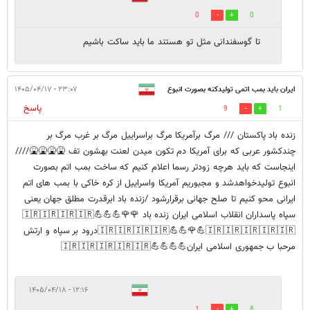
0
0
تا گوسفندانی مثل تو هستند ما باید ساکت باشیم
ایران باید بمب اتمی تولیدکنه بصورت انبوع
۲۳:۰۷ - ۱۴۰۵/۰۴/۱۷
پاسخ
9
1
زنده باد پاکستان /// مرگ برآمریکا مرگ براسراییل مرگ بر غرب مرگ بر
چندکشور عربی که برای آمریکا دم تکون میدن لعنت بهشون تف 🤮🤮🤮🤮////
اینجاست که باید هرچه زودتر رسما اعلام کنیم که ساخت بمب اتم بصورت
انبوع تولیدخواهدشد و مجبوریم آمریکا واسراییل از کره خاکی با بمب های اتم
ایرانی محو کنیم تا صلح جهانی برقرارشود /زنده باد ابرقدرت مطلق جهان یعنی
سپاه پاسداران انقلاب اسلامی ایران زنده باد 🌹🌹💪💪💪🇮🇷🇮🇷🇮🇷🇮🇷
🇮🇷🇮🇷🇮🇷🇮🇷💪💪🌹💪🇮🇷🇮🇷🇮🇷🇮🇷🇮🇷درود بر سپاه و ارتش
مرحبا ب جمهوری اسلامی ایران💪💪💪💪🇮🇷🇮🇷🇮🇷🇮🇷🇮🇷
۱۲:۱۶ - ۱۴۰۵/۰۴/۱۸
1
8