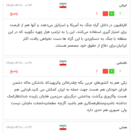
ایرانی
۰۱:۲۲ - ۱۴۰۵/۰۴/۱۸
پاسخ
3
0
افراطیون در داخل گراه جنگ به آمریکا و اسرائیل می‌دهند و آنها هم از فرصت
برای امتیاز گیری استفاده می‌کنند، این را به ترامپ هزار چهره بگویید که در این
منطقه با جنگ به دستاوردی با این گراه ها دست نخواهی یافت، اکثر
ایرانیان،برای دفاع از حقوق خود مصصم هستند.
ناشناس
۰۱:۳۰ - ۱۴۰۵/۰۴/۱۸
پاسخ
3
0
یکی هم به کشورهای عربی بگه چقدرخائن وکریهیدکه بادشکن ماکه دشمن
فردای خودتان هم هست جهت حمله به ایران کمکش می کنید.فردایی هم
هست واگرورق برگشت وداعشی دیگربرای سرزمین هایتان زاییده شدانتظارکمک
نداشته باشیدومنتظرهمکاری هم باشید اگرچه مطمئنیدخصلت ماچنان نیست
ولی صبوری هم حدی داره.
همتی
۰۱:۳۱ - ۱۴۰۵/۰۴/۱۸