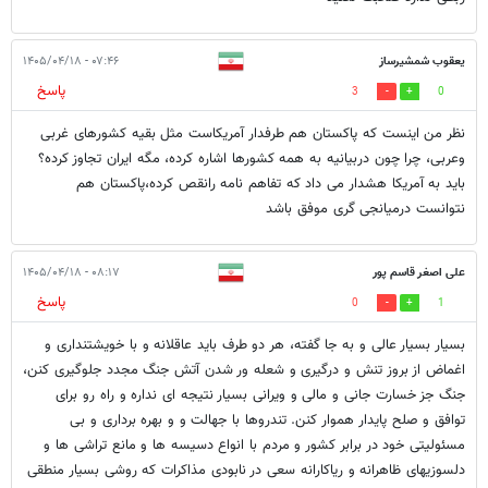
یعقوب شمشیرساز
۰۷:۴۶ - ۱۴۰۵/۰۴/۱۸
پاسخ
3
0
نظر من اینست که پاکستان هم طرفدار آمریکاست مثل بقیه کشورهای غربی
وعربی، چرا چون دربیانیه به همه کشورها اشاره کرده، مگه ایران تجاوز کرده؟
باید به آمریکا هشدار می داد که تفاهم نامه رانقص کرده،پاکستان هم
نتوانست درمیانجی گری موفق باشد
علی اصغر قاسم پور
۰۸:۱۷ - ۱۴۰۵/۰۴/۱۸
پاسخ
0
1
بسیار بسیار عالی و به جا گفته، هر دو طرف باید عاقلانه و با خویشتنداری و
اغماض از بروز تنش و درگیری و شعله ور شدن آتش جنگ مجدد جلوگیری کنن،
جنگ جز خسارت جانی و مالی و ویرانی بسیار نتیجه ای نداره و راه رو برای
توافق و صلح پایدار هموار کنن. تندروها با جهالت و و بهره برداری و بی
مسئولیتی خود در برابر کشور و مردم با انواع دسیسه ها و مانع تراشی ها و
دلسوزیهای ظاهرانه و ریاکارانه سعی در نابودی مذاکرات که روشی بسیار منطقی