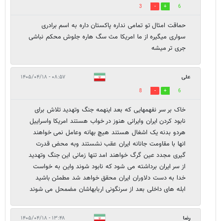
3
6
حماقت امثال تو تمامی نداره پاکستان داره به اسم برادری
سواری میگیره از ما امریکا مث سگ هاره جلوش محکم نباشی
جری تر میشه
علی
۰۸:۵۷ - ۱۴۰۵/۰۴/۱۸
8
6
خاک بر سر نفهمهایی که بعد اینهمه جنگ وتهدید تلاش برای
نابود کردن ایران وایرانی هنوز در خواب هستند امریکا واسراییل
هردو بدنه یک اشغال هستند هیچ بهانه وعامل نمی خواهند
انها با مقاومت جانانه ایران عقب نشستند وبه محض قدرت
گیری مجدد عین گرگ خواهند امد تنها زمانی این جنگ وتهدید
از سر ایران برداشته می شود که نابود شوند واین به خواست
خدا به دست دلاوران ایران محقق خواهد شد مطمئن باشید
ابله های داخلی بعد از سرنگونی اربابهاشان مضمحل می شوند
رضا
۱۳:۴۸ - ۱۴۰۵/۰۴/۱۸