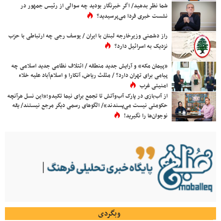
شما نظر بدهید/ اگر خبرنگار بودید چه سوالی از رئیس جمهور در
نشست خبری فردا می‌پرسیدید؟
راز دشمنی وزیرخارجه لبنان با ایران / یوسف رجی چه ارتباطی با حزب
نزدیک به اسرائیل دارد؟
«پیمان مکه» و آرایش جدید منطقه / ائتلاف نظامی جدید اسلامی چه
پیامی برای تهران دارد؟ / مثلث ریاض، آنکارا و اسلام‌آباد علیه خلاء
امنیتی غرب
از آب‌بازی در پارک آب‌وآتش تا تجمع برای نیما تکیدو؛«این نسل هرآنچه
حکومتی نیست می‌پسندند»/ الگوهای رسمی دیگر مرجع نیستند/ یقه
نوجوان‌ها را نگیرید!
وبگردی