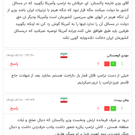
آقای وزیر خارجه پاکستان. ای حرفاش به ترامپ وآمریکا بگویید که در مسائل
کشور ما دولت میکنند مگه قرار نبود که تنگه هرمز با ترتیبات ایران باشد وزیر از
آن تنگه هرمز در آبهای های سرزمین کشورمان است وآمریکا ودیگر ان حق
دولت در مسائل آن را ندارد.اینها را به آمریکا گوش زد کن نه اینکه بگویید
طرفین باید طبق طوافق علی کنند.چرابه آمریکا توصیه نمیکنید که درمسائل
کشورمان ایران دخالت نکندویابه گویی نکند
مهدی کوهستانی
۲۳:۳۰ - ۱۴۰۵/۰۴/۱۷
پاسخ
9
2
خیلی از دست ترامپ قاتل قمار باز ،ناراحت هستم ،ماباید بعد از شهادت حاج
قاسم عزیز،ترامپ را ترور،میکردیم.
وطن پرست
۲۳:۳۹ - ۱۴۰۵/۰۴/۱۷
پاسخ
6
0
درود بر شرف فرمانده ارتش ونخست وزیر پاکستان که دنبال صلح و ثبات
منطقه هستن ، کاش ترامپ یکزره شعور داشت وادب حرف‌زدن داشت و دنبال
جنگ خونریزی نبود لعنت خدا بر او وسگ هارش