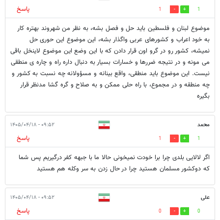
پاسخ
1
1
موضوع لبنان و فلسطین باید حل و فصل بشه، به نظر من شهروند بهتره کار
به خود اعراب و کشورهای عربی واگذار بشه، این موضوع این حوری حل
نمیشه، کشور رو در گرو اون قرار دادن که با این وضع این موضوع لاینخل باقی
می مونه و در نتیجه ضررها و خسارات بسیار به دنبال داره راه و چاره ی منطقی
نیست. این موضوع باید منطقی، واقع بینانه و مسؤولانه چه نسبت به کشور و
چه منطقه و در مجموع، با راه حلی ممکن و به صلاح و گره گشا مدنظر قرار
بگیره
محمد
۰۹:۵۲ - ۱۴۰۵/۰۴/۱۸
پاسخ
1
1
اگر لالایی بلدی چرا برا خودت نمیخونی حالا ما با جبهه کفر درگیریم پس شما
که دوکشور مسلمان هستید چرا در حال زدن به سر وکله هم هستید
علی
۰۹:۵۲ - ۱۴۰۵/۰۴/۱۸
پاسخ
0
0