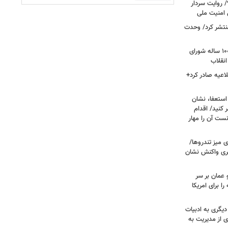
 روایت سردار
 امنیت ملی
منتشر کرد/ وحدت
داغ شدن دوباره نام احمد جنتی/ دبیر ۱۰۰ ساله شورای
انقلاب
اعیه صادر کرد+
ستعفا، نشان
 کنید/ اقدام
ست آن را مهار
 میز تندروها/
بری واکنش نشان
 عمان بر سر
را برای امریکا
دیگری به ادبیات
ی از مدیریت به