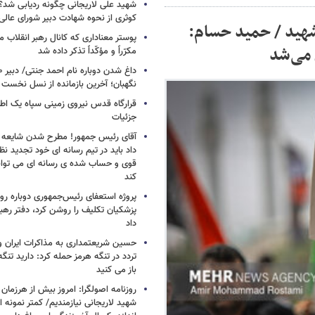
شهید علی لاریجانی چگونه ردیابی شد؟/
کوثری از نحوه شهادت دبیر شورای عالی
شهید / حمید حسام:
پوستر معناداری که کانال رهبر انقلاب 
 می‌شد
مکرّراً و مؤکّداً تذکر داده شد
نگهبان؛ آخرین بازمانده از نسل نخست 
قرارگاه قدس نیروی زمینی سپاه یک اطل
جزئیات
آقای رئیس جمهور! مطرح شدن شایعه ا
داد باید در تیم رسانه ای خود تجدید نظر
قوی و حساب شده ی رسانه ای می توان
کند
پروژه استعفای رئیس‌جمهوری دوباره روی
پزشکیان تکلیف را روشن کرد، دفتر ره
داد
حسین شریعتمداری به مذاکرات ایران و
تردد در تنگه هرمز حمله کرد: دارید تنگه 
باز می کنید
روزنامه اصولگرا: امروز بیش از هرزمان 
شهید لاریجانی نیازمندیم/ کمتر نمونه ا