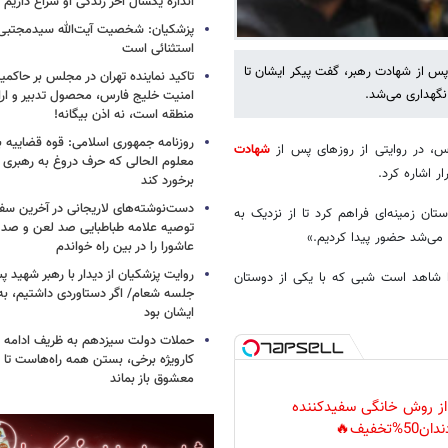
اندازه یکسال آخر زندگی او سراغ داریم
پزشکیان: شخصیت آیت‌الله سیدمجتبی 
استثنائی است
پس از شهادت رهبر، گفت پیکر ایشان تا
تاکید نماینده تهران در مجلس بر حاکمی
 نگهداری می‌شد.
امنیت خلیج فارس، محصول تدبیر و ار
منطقه است، نه اذن بیگانه!
روزنامه جمهوری اسلامی: قوه قضاییه با
س، در روایتی از روزهای پس از
شهادت
معلوم الحالی که حرف دروغ به رهبری 
ر اشاره کرد.
برخورد کند
دست‌نوشته‌های لاریجانی در آخرین سفر
ان زمینه‌ای فراهم کرد تا از نزدیک به
توصیه علامه طباطبایی صد لعن و صد 
ی می‌شد حضور پیدا کردیم.»
عاشورا را در بین راه خواندم
روایت پزشکیان از دیدار با رهبر شهید پس
ا شاهد است شبی که با یکی از دوستان
جلسه شعام/ اگر دستاوردی داشتیم، به
ایشان بود
حملات دولت سیزدهم به ظریف ادامه دا
کارویژه برخی، بستن همه راه‌هاست تا ت
معشوق باز بماند
 از روش خانگی سفیدکننده
دان50%تخفیف🔥