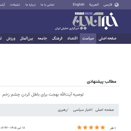
فارسی
العربية
English
تماس با ما
درباره ما
تبلیغات
آرشی
صفحه اصلی
سیاست
اقتصاد
فرهنگ
جامعه
بین‌الملل
ورزش
تا
مطالب پیشنهادی
توصیه آیت‌الله بهجت برای باطل کردن چشم زخم
صفحه اصلی
اخبار سیاسی
رهبری
۱۸ تیر ۱۴۰۵ - ۰۶:۴۶
۱ نفر