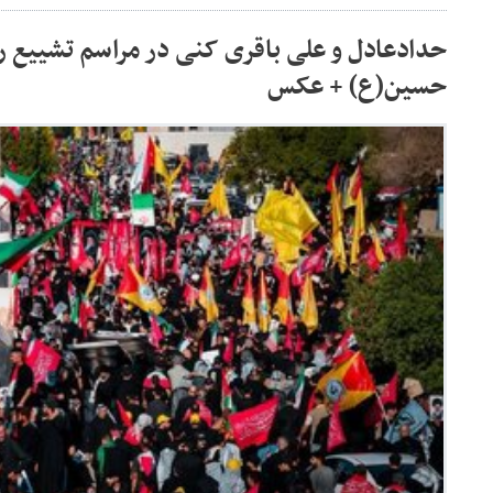
حدادعادل و علی باقری کنی در مراسم تشییع ر
حسین(ع) + عکس