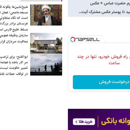
شیخ‌نشین‌ها چگونه فک
شهید تا پوستر عکس مشترک آیت…
مسجدجامعی: عمان تن
است که نگاه متفاوتی 
عربستان برادر بزرگ‌
مسلط خلیج فارس ا
سازمان وظیفه عمومی 
معافیت سربازان فراری
 راه فروش خودرو، تنها در چند
ابوالفتح: برای ترامپ
سر کار باشد یا عمامه/
ساعت
تغییر حکومت نیست/ 
در توقف حملات نقش
درخواست فروش