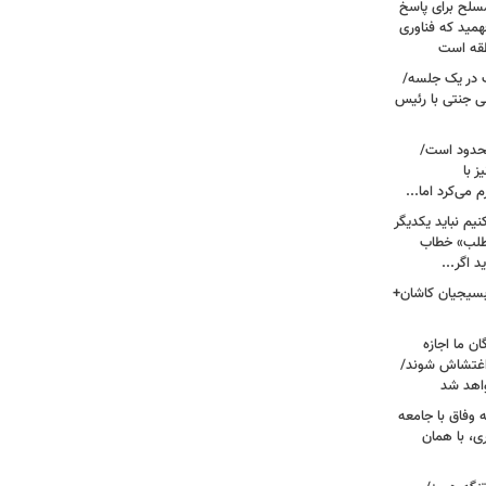
سلح برای پاسخ
همید که فناوری
نطقه است
 در یک جلسه/
ی جنتی با رئیس
حدود است/
 با
می‌کرد اما...
یم نباید یکدیگر
‌طلب» خطاب
 اگر...
 بسیجیان کاشان+
ن ما اجازه
 اغتشاش شوند/
اهد شد
 وفاق با جامعه
، با همان