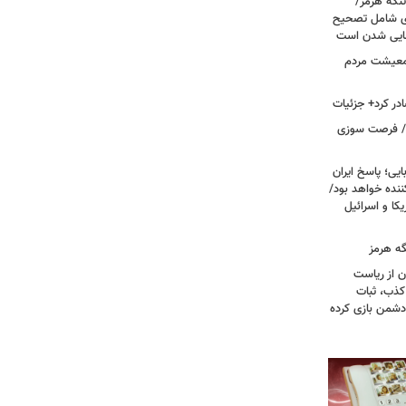
تنگه هرمز/
ی شامل تصحیح
نهایی شدن است
 معیشت مردم
در کرد+ جزئیات
ت/ فرصت سوزی
یی؛ پاسخ ایران
نده خواهد بود/
ا و اسرائیل
گه هرمز
ن از ریاست
کذب، ثبات
دشمن بازی کرده