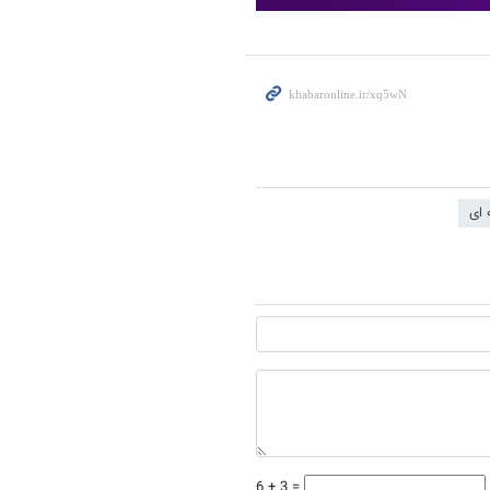
 ای
6 + 3 =