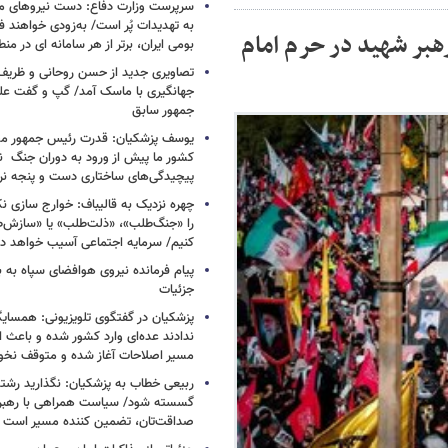
سرپرست وزارت دفاع: دست نیروهای م
به تهدیدات پُر است/ به‌زودی خواهند ف
هبر شهید در حرم امام
بومی ایران، برتر از هر سامانه ای در م
تصاویری جدید از حسن روحانی و ظریف
جهانگیری با ماسک آمد/ گپ و گفت عل
جمهور سابق
یوسف پزشکیان: قدرت رئیس‌ جمهور م
کشور ما پیش از ورود به دوران جنگ نیز
پیچیدگی‌های ساختاری دست و پنجه نرم 
چهره نزدیک به قالیباف: خوارج سازی نکن
را «جنگ‌طلب»، «ذلت‌طلب» یا «سازش
کنیم/ سرمایه اجتماعی آسیب خواهد دید
پیام فرمانده نیروی هوافضای سپاه به
جزئیات
پزشکیان در گفتگوی تلویزیونی: همسایگا
ندادند عده‌ای وارد کشور شده و باعث
مسیر اصلاحات آغاز شده و متوقف نخو
ربیعی خطاب به پزشکیان: نگذارید رشته
گسسته شود/ سیاست همراهی با رهبری
صداقت‌تان، تضمین کننده مسیر است