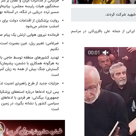
جزئیاتی از مذاکرات ایران و عمان بر سر 
سخنگوی هیات رئیسه مجلس: بیانیه‌ا
مسیر تردد دریایی در تنگه، در آستانه 
 شهید شرکت کردند.
روایت پزشکیان از اقدامات دولت برای
امشب منتشر می‌شود
یرانی از جمله علی باقری‌کنی در مراسم
فرمانده نیروی هوایی ارتش یک پیام صا
ضرغامی: تغییر ریل، عین بصیرت اس
نکنیم
تهدید کشورهای منطقه توسط حاجی بابا
به هرگونه همکاری با دشمن، پشیمان‌کن
گسترش جنگ بیش از همه به زیان آمریک
است
جزئیات جدید از طرح راهبردی امنیت تن
پس لرزه ادعاها درباره استعفای پزشکیا
جمهوری/ بیگدلی: هر فردی با ادعاهای 
سیاسی کشور را نشانه بگیرد، در زمین 
است