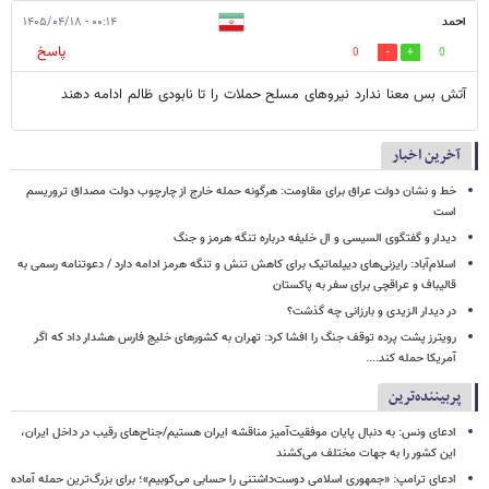
احمد
۰۰:۱۴ - ۱۴۰۵/۰۴/۱۸
پاسخ
0
0
آتش بس معنا ندارد نیروهای مسلح حملات را تا نابودی ظالم ادامه دهند
آخرین اخبار
خط و نشان دولت عراق برای مقاومت: هرگونه حمله خارج از چارچوب دولت مصداق تروریسم
است
دیدار و گفتگوی السیسی و ال خلیفه درباره تنگه هرمز و جنگ
اسلام‌آباد: رایزنی‌های دیپلماتیک برای کاهش تنش و تنگه هرمز ادامه دارد / دعوتنامه رسمی به
قالیباف و عراقچی برای سفر به پاکستان
در دیدار الزیدی و بارزانی چه گذشت؟
رویترز پشت پرده توقف جنگ را افشا کرد: تهران به کشورهای خلیج فارس هشدار داد که اگر
آمریکا حمله کند....
پربیننده‌ترین
ادعای ونس: به دنبال پایان موفقیت‌آمیز مناقشه ایران هستیم/جناح‌های رقیب در داخل ایران،
این کشور را به جهات مختلف می‌کشند
ادعای ترامپ: «جمهوری اسلامی دوست‌داشتنی را حسابی می‌کوبیم»؛ برای بزرگ‌ترین حمله آماده