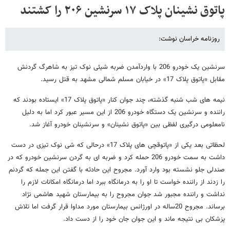
پاتوق نشینان پلاک ۱۷ سرنشین ۲۰۶ را کشتند
روزنامه خراسان نوشت:
سرنشین یک خودرو 206 با واردآمدن ضربه شیئی نوک تیز به شاهرگ گردنش
مقابل «پاتوق پلاک 17» در خیابان مسلم شمالی مشهد به قتل رسید.
نیمه های شب شنبه گذشته، چند جوان کنار «پاتوق پلاک 17» ایستاده بودند که
راننده و سرنشین یک دستگاه خودرو 206 از این مسیر عبور کرد اما به دلیل
نامعلومی درگیری لفظی بین «پاتوق نشینان» و سرنشینان خودرو آغاز شد.
لحظاتی بعد یکی از «پاتوقچی های پلاک 17» درحالی که شی نوک تیزی در دست
داشت به سمت خودرو 206 حمله کرد و ضربه ای به گردن سرنشین خودرو که در
صندلی جلو نشسته بود وارد آورد. مجروح این حادثه با گفتن این جمله که گردنم
را زدند از راننده خواست تا او را به درمانگاه ببرد اما درمانگاه امکانات لازم را
نداشت و راننده مجبور شد جوان مجروح را به بیمارستان شهید هاشمی نژاد
برساند. مجروح 20ساله در اورژانس بیمارستان مورد مداوا قرار گرفت اما تلاش
پزشکان بی نتیجه ماند و این جوان جان خود را از دست داد.