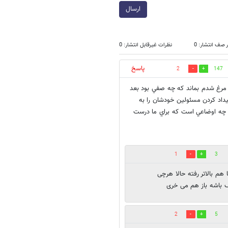
ارسال
 صف انتشار: 0
نظرات غیرقابل انتشار: 0
پاسخ
2
147
ر مرغ شدم بماند كه چه صفي بود بعد
يداد كردن مسئولين خودشان را به
ين چه اوضاعي است كه براي ما درست
1
3
ها هم بالاتر رفته حالا هرچی
 باشه باز هم می خری
2
5