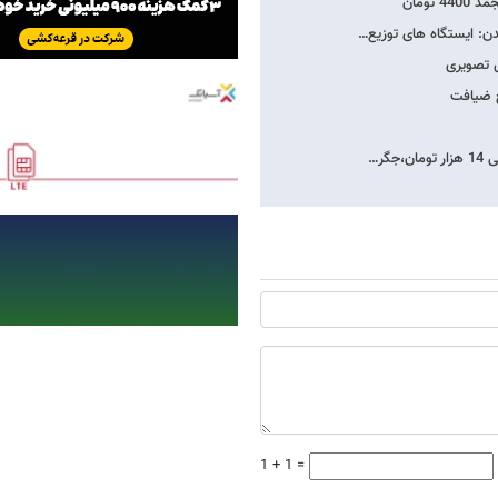
دن: ایستگاه های توزیع…
ش تصویری
گر…
1 + 1 =