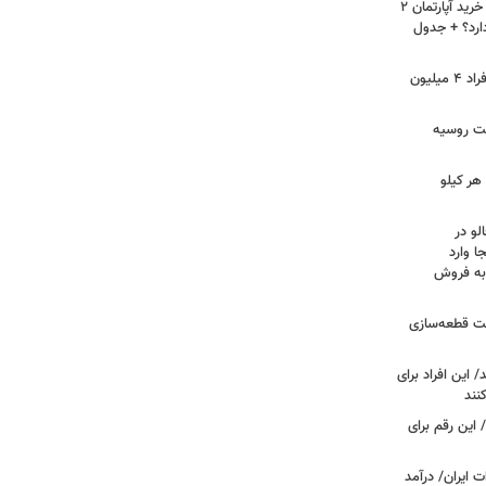
لیست قیمت خرید مسکن در نازی‌آباد/ خرید آپارتمان ۲
دارد؟ + جدول
سرپرستان خانوار بخوانند/ حساب این افراد ۴ میلیون
فت روسیه
هر کیلو
لو در
ا وارد
 به فروش
عت قطعه‌سازی
این افراد برای
 این رقم برای
 ایران/ درآمد