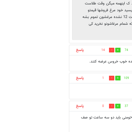
ود ک اینهمه میگن وقت طلاست
یسید خود مرغ فروشها قیمتو
میارن پایین بعد میان التماس میکنن بیاید بخرید نه اینکه ساعت 12 نشده مرغشون تموم بشه
گه شمام مرغاشونو نخرید کی
پاسخ
14
74
 شده خوب خروس عرضه کنند.
پاسخ
1
109
پاسخ
0
37
من تو شیرازم و مرغ را با قیمت بالای شش هزارتومن خریدم. برای مرغ 4700تومنی باید دو سه ساعت تو صف