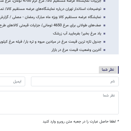
جزییات نمایشگاه عرضه مستقیم کالا/ مرغ گرم 4700 تومان، مرغ منجمد 4400 تومان
توضیحات استاندار تهران درباره نمایشگاه‌های عرضه مستقیم کالا/ تم
نمایشگاه عرضه مستقیم کالا ویژه ماه مبارک رمضان - مصلی / گزار
صف‌های طولانی برای مرغ 4650 تومانی/ جزئیات قیمتی کالاهای طرح ضیافت
یاد مرغ بخیر! بفرمایید آب زرشک
جدول تازه ترین قیمت مرغ در میادین میوه و تره بار/ فیله مرغ کیلویی 14 هزار تومان،ج
آخرین وضعیت قیمت مرغ در بازار
نظر شما
*
لطفا حاصل عبارت را در جعبه متن روبرو وارد کنید