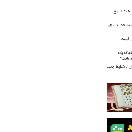
قیمت جدید گوشت مرغ امروز ۱۵ مرداد ۱۴۰۵/ مرغ
آخرین وضعیت بازار رمزارزها در جهان/ معاملات ۶ رمزارز
دول قیمت
لابرگ یک
د یافت؟
ان / شرایط جدید