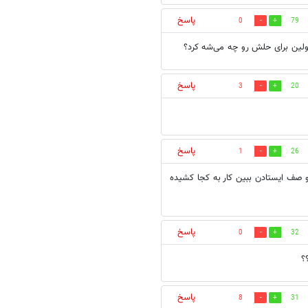
پاسخ
0
79
ولین برای حلش رو چه می‌شه کرد؟
پاسخ
3
20
پاسخ
1
26
ر لامر(فارس)5.5ساعت از اول صبح تو صف ایستادن ببین کار به کجا کشیده
پاسخ
0
32
؟
پاسخ
8
31