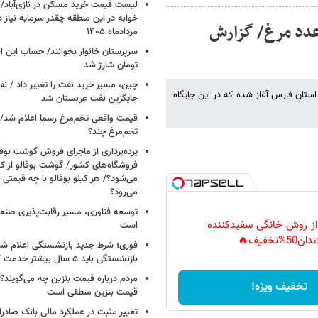
خوابه در این منطقه چقدر سرمایه نیاز 
فر دو عدد مرغ/ گزارش
مردادماه ۱۴۰۵
تومان شارژ شد
چین، مسیر خرید نفت را تغییر داد / ن
استان فارس آغاز شده که در این جایگاه
جایگزین نفت عربستان شد
قیمت واقعی تخم‌مرغ رسما اعلام شد/ 
تخم‌مرغ چند؟
پرده‌برداری از ماجرای فروش گوشت بوفا
فروشگاه‌های کشور/ گوشت بوفالو از کج
می‌شود؟/ هر کیلو بوفالو با چه قیمتی
می‌رود؟
توسعه فناوری، مسیر رقابت‌پذیری صن
 از روش خانگی سفیدکننده
است
دان50%تخفیف🔥
فوری؛ شرط جدید بازنشستگی اعلام شد/ 
بازنشستگی باید ۵ سال بیشتر خدمت کنند
مردم درباره قیمت بنزین چه می‌گویند؟/
تخفیف ویژه!
قیمت بنزین منطقی است
تغییر مثبت در عملکرد مالی بانک صادرات