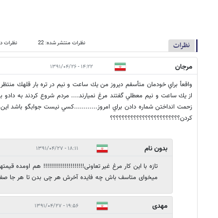
نظرات منتشر شده: 22
نظرات در
نظرات
مرجان
۱۴:۲۲ - ۱۳۹۱/۰۴/۲۶
واقعأ براي خودمان متأسفم ديروز من يك ساعت و نيم در تره بار قلهك منتظ
از يك ساعت و نيم معطلي گفتند مرغ نميارند.... مردم شروع كردند به دادو ب
زحمت انداختن شماره دادن براي امروز............كسي نيست جوابگو باشد ا
كردن؟؟؟؟؟؟؟؟؟؟؟؟؟؟؟؟؟؟؟؟؟؟؟؟
بدون نام
۱۸:۱۱ - ۱۳۹۱/۰۴/۲۷
تازه با این کار مرغ غیر تعاونی!!!!!!!!!!!!!!!!!!!!! هم اومده قیمت
میخوای متاسف باش چه فایده آخرش هر چی بدن تا هر جا صف
مهدی
۱۹:۵۶ - ۱۳۹۱/۰۴/۲۷