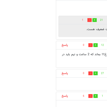
1
21
ریت ضعیف هست.
پاسخ
0
12
واقعا که... در اصفهان از 7 صبح نفری 2 مرغ بود از 10 صبح شد نفری یک مرغ!!! بماند که 2 ساعت و نیم باید در
پاسخ
0
27
پاسخ
6
1