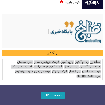
خود را بگویید
وبگردی
خبرآنلاین
راه نو آنلاین
بازی آنلاین
قیمت تلویزیون سونی
مبل مینیمال
جراح بینی گوشتی
پرشین هتل
قیمت آهن فولاد ایرانیان
اعتبارسنجی بانکی
قیمت طلا امروز
بلیط قطار
شرکت رادوکو
قیمت پروفیل
سایت یوتوتایمز
خرید اکانت chatgpt
نسخه دسکتاپ