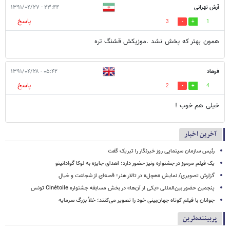
آرش تهرانی
۲۳:۴۴ - ۱۳۹۱/۰۴/۲۷
پاسخ
3
1
همون بهتر که پخش نشد .موزیکش قشنگ تره
فرهاد
۰۵:۴۲ - ۱۳۹۱/۰۴/۲۸
پاسخ
2
4
خیلی هم خوب !
آخرین اخبار
رئیس سازمان سینمایی روز خبرنگار را تبریک گفت
یک فیلم مرموز در جشنواره ونیز حضور دارد؛ اهدای جایزه به لوکا گوادانینو
گزارش تصویری/ نمایش «هچل» در تالار هنر؛ قصه‌ای از شجاعت و خیال
پنجمین حضور بین‌المللی «یکی از آن‌ها» در بخش مسابقه جشنواره Cinétoile تونس
جوانان با فیلم کوتاه جهان‌بینی خود را تصویر می‌کنند؛ خلأ بزرگ سرمایه
پربیننده‌ترین