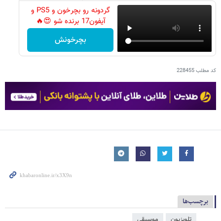
گردونه رو بچرخون و PS5 و
آیفون17 برنده شو 😍🔥
بچرخونش
کد مطلب
228455
برچسب‌ها
تلویزیون
موسیقی