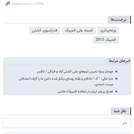
برچسب‌ها
وزنه‌برداری
کمیته ملی المپیک
فدراسیون کشتی
المپیک 2012
خبرهای مرتبط
مهمان ویژه تمرین تیم‌های ملی کشتی آزاد و فرنگی / عکس
دنیا مالی: " آه " دادکان و بقیه روسای برکنار شده دامن ما را گرفت/مشکلی
نیست،احمدی…
اهتزاز پرچم ایران در دهکده المپیک/ عکس
نظر شما