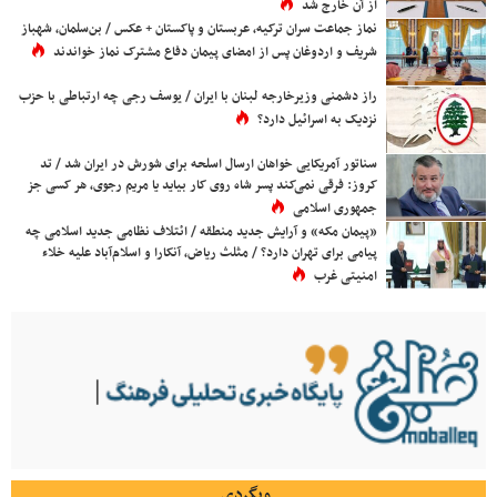
از آن خارج شد
نماز جماعت سران ترکیه، عربستان و پاکستان + عکس / بن‌سلمان، شهباز
شریف و اردوغان پس از امضای پیمان دفاع مشترک نماز خواندند
راز دشمنی وزیرخارجه لبنان با ایران / یوسف رجی چه ارتباطی با حزب
نزدیک به اسرائیل دارد؟
سناتور آمریکایی خواهان ارسال اسلحه برای شورش در ایران شد / تد
کروز: فرقی نمی‌کند پسر شاه روی کار بیاید یا مریم رجوی، هر کسی جز
جمهوری اسلامی
«پیمان مکه» و آرایش جدید منطقه / ائتلاف نظامی جدید اسلامی چه
پیامی برای تهران دارد؟ / مثلث ریاض، آنکارا و اسلام‌آباد علیه خلاء
امنیتی غرب
وبگردی