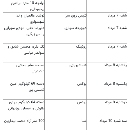
تپانچه 10 متر: ابراهیم
برخورداری
شنبه 7 مرداد
تنیس روی میز
نوشاد عالمیان و ندا
شهسواری
شنبه 7 مرداد
دوچرخه سواری
علیرضا حقی، مهدی سهرابی
و امیر زرگری
شنبه 7 مرداد
روئینگ
تک نفره، محسن شادی و
سولماز عباسی
یکشنبه 8 مرداد
شمشیربازی
اسلحه سابر مجتبی
عادبدینی
یکشنبه 8 مرداد
بوکس
دسته 69 کیلوگرم امین
قاسمی پور
دوشنبه 9 مرداد
بوکس
دسته 64 کیلوگرم مهدی
طلوتی و احسان روزبهانی
سه شنبه 10 مرداد
شنا
100 متر آزاد محمد بیداریان