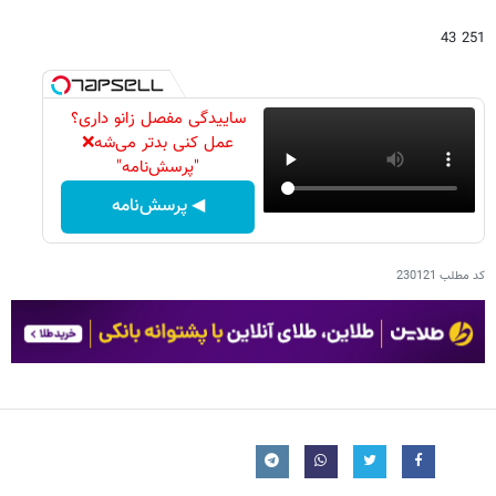
251 43
ساییدگی مفصل زانو داری؟
عمل کنی بدتر می‌شه❌
"پرسش‌نامه"
◀ پرسش‌نامه
کد مطلب
230121