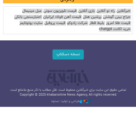
خبرآنلاین
راه نو آنلاین
بازی آنلاین
قیمت تلویزیون سونی
مبل مینیمال
جراح بینی گوشتی
پرشین هتل
قیمت آهن فولاد ایرانیان
اعتبارسنجی بانکی
قیمت طلا امروز
بلیط قطار
شرکت رادوکو
قیمت پروفیل
سایت یوتوتایمز
خرید اکانت chatgpt
نسخه دسکتاپ
تمامی حقوق این سایت برای خبرآنلاین محفوظ است. نقل مطالب با ذکر منبع بلامانع است.
Copyright © 2025 khabaronline News Agancy, All rights reserved
طراحی و تولید: نستوه