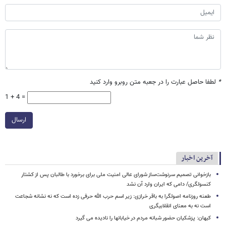
*
لطفا حاصل عبارت را در جعبه متن روبرو وارد کنید
1 + 4 =
ارسال
آخرین اخبار
بازخوانی تصمیم سرنوشت‌ساز شورای عالی امنیت ملی برای برخورد با طالبان پس از کشتار
کنسولگری/ دامی که ایران وارد آن نشد
طعنه روزنامه اصولگرا به باقر خرازی: زیر اسم حرب الله حرفی زده است که نه نشانه شجاعت
است نه به معنای انقلابیگری
کیهان: پزشکیان حضور شبانه مردم در خیابانها را نادیده می گیرد