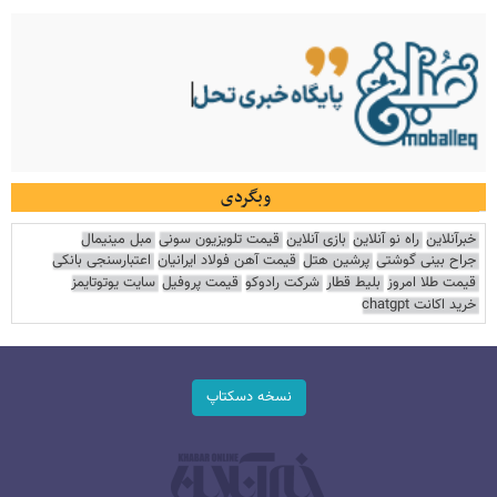
وبگردی
خبرآنلاین
راه نو آنلاین
بازی آنلاین
قیمت تلویزیون سونی
مبل مینیمال
جراح بینی گوشتی
پرشین هتل
قیمت آهن فولاد ایرانیان
اعتبارسنجی بانکی
قیمت طلا امروز
بلیط قطار
شرکت رادوکو
قیمت پروفیل
سایت یوتوتایمز
خرید اکانت chatgpt
نسخه دسکتاپ