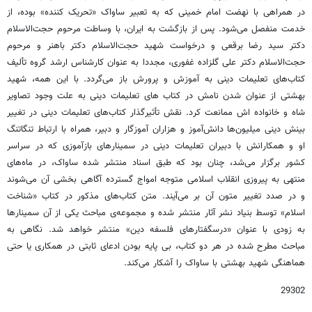
در همراهی با نهضت امام خمینی که به تعبیر ساواک «تحریک کننده» بوده، از
خدمت منفصل می‌شود. پس از بازگشت به ایران، با وساطت مرحوم حجت‌الاسلام
دکتر سید رضا برقعی و درخواست شهید حجت‌الاسلام دکتر باهنر و مرحوم
حجت‌الاسلام دکتر علی گلزاده غفوری، مجددا به عنوان کارشناس ارشد گروه تألیف
کتاب‌های تعلیمات دینی به آموزش و پرورش باز می‌گردد. با این همه، شهید
بهشتی از عنوان شدن نامش در کتاب های تعلیمات دینی به علت وجود تصاویر
شاه و خانواده اش ممانعت کرد. نقش تأثیرگذار کتاب‌های تعلیمات دینی در تغییر
بینش دینی میلیون‌ها دانش‌آموز و هزاران آموزگار و دبیر، همراه با ارتباط تنگاتنگ
او و همکارانش با دبیران تعلیمات دینی در سمینارهای بازآموزی که در سراسر
کشور برگزار می‌شد، چنان بود که طبق اسناد منتشر شده ساواک، در ماه‌های
منتهی به پیروزی انقلاب اسلامی متوجه امواج گسترده آگاهی بخشی آن می‌شوند
و در صدد تغییر متون آن بر می‌آیند. متن کتاب‌های مذکور در کتاب «شناخت
اسلام» توسط بنیاد نشر آثار منتشر شده و مجموعه‌ی مباحث یکی از آن سمینارها
به زودی با عنوان «درسگفتارهای فلسفه دین» منتشر خواهد شد. نگاهی به
مباحث مطرح شده در هر دو کتاب، بی پایه بودن ادعای ثابتی در همکاری یا حتی
هماهنگی شهید بهشتی با ساواک را آشکار می‌کند.
29302