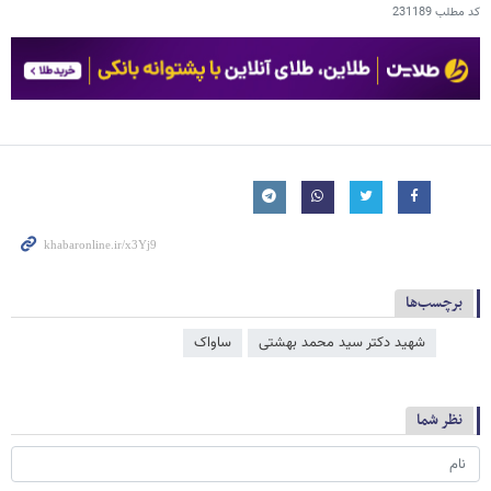
کد مطلب
231189
برچسب‌ها
شهید دکتر سید محمد بهشتی
ساواک
نظر شما