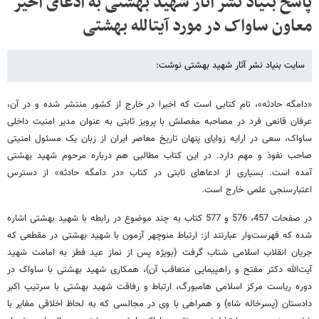
پاسخ بنیاد نشر آثار شهید بهشتی به ادعای اخیر
معاون ساواک در مورد آیت​الله بهشتی
سایت بنیاد نشر آثار شهید بهشتی نوشت:
«دامگه حادثه»، نام کتابی است که اخیرا در خارج از کشور منتشر شده و در آن،
عرفان قانعی فرد در مصاحبه مفصلش با پرویز ثابتی به عنوان مدیر امنیت داخلی
ساواک، سعی در ارایه زوایای پنهان تاریخ معاصر ایران از زبان یک مسئول امنیتی
صاحب نفوذ و مهم دارد. در این کتاب مطالبی هم درباره مرحوم شهید بهشتی
آمده است. بسیاری از ادعاهای ثابتی در کتاب «در دامگه حادثه» از دسترس
اعتبارسنجی علمی خارج است.
در صفحات 457، 576 و 577 کتاب به چند موضوع در رابطه با شهید بهشتی اشاره
شده که فهرست‌وار عبارتند از: ارتباط منوچهر آزمون با شهید بهشتی در مقطعی که
جریان انقلاب اسلامی شتاب گرفت (بویژه پس از نماز عید فطر به امامت شهید
آیت‌الله دکتر مفتح و راهپیمایی متعاقب آن)، همکاری شهید بهشتی با ساواک در
دوره ریاست مرکز اسلامی هامبورگ، ارتباط و رفاقت شهید بهشتی با سرتیپ اکبر
دادستان (پسرخاله شاه) و همراهی با وی در مجالسی که به لحاظ اخلاقی مغایر با