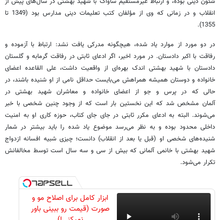
شئون دینی بوده، و ارتباط غیرمستقیم ساواک با شهید بهشتی در سال‌های پیش از
انقلاب و در زمانی که وی از مؤلفان کتب تعلیمات دینی مدارس بود (1349 تا
1355).
در دو مورد از موارد یاد شده، هیچگونه مدرکی یافت نشد: ارتباط با آزموده و
رفاقت با اکبر دادستان. در مورد اخیر، اگر ادعای ثابتی در رفاقت گرمابه و گلستان
دادستان با شهید بهشتی اندک بهره‌ای از واقعیت داشت، علی القاعده اعضای
خانواده و دوستان همیشه همراهش می‌بایست حداقل نامی از او شنیده باشند، در
حالی که در پرس و جو از اعضای خانواده و معاشران شهید بهشتی در
آلمان مشخص شد که این نخستین بار است که از وجود چنین شخصی با خبر
می‌شوند. البته به ادعای مکرر ثابتی در جای جای کتاب، حوزه کاری او به امنیت
داخلی محدود بوده و به نظر می‌رسد موضوع یاد شده را باید بیشتر در شمار
شنیده‌های شخصی او (قبل یا بعد از انقلاب) دانست؛ چیزی شبیه افسانه ازدواج
شهید بهشتی با خانمی آلمانی که بیش از سی و سه سال است توسط مخالفانش
تکرار می‌شود.
ابزار کامل برای اصلاح مو و
صورت (قیمت رو ببینی باور
نمیکنی!)