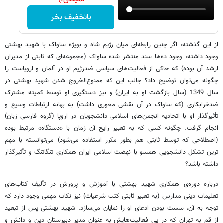
باتخفیف بخر
از این گذشته، اگر چنین رابطه‌ای میان رژیم شاه و بویژه ساواک با شهید بهشتی
وجود داشته، وجود ده‌ها سند منتشر شده ساواک (مجموعه‌ای که ثابتی از مدیران
ارشد آن بوده) که حاکی از فعالیت‌های سیاسی ضدرژیم او در آلمان و اروپاست را
چگونه می‌توان توضیح داد؟ جالب این که ممنوع‌الخروج شدن شهید بهشتی در
سال 1349 (سال بازگشت او به ایران) و نیز دستگیری او توسط کمیته مشترک
ضدخرابکاری (که ساواک در آن نقشی محوری داشت) به بهانه ارتباطات وسیع و
تأثیرگذار او با اتحادیه انجمن‌های اسلامی دانشجویان در اروپا (گروه فارسی زبان)
انجام گرفت. چگونه کسی که به تعبیر رایج آن زمان با «دستگاه» مرتبط بوده
(اصطلاحی که توسط ثابتی هم بطور مکرر استفاده می‌شود) می‌توانسته با مهم
ترین تشکل دانشجویی همسو با نهضت اسلامی ایران همکاری تنگاتنگ و تأثیرگذار
داشته باشد؟
درباره دوره‌ی همکاری شهید بهشتی با آموزش و پرورش در تألیف کتاب‌های
تعلیمات دینی مدارس (به تعبیر ثابتی کتب شرعیات) نیز نکات مهمی وجود دارد که
توجه به آن، سست بودن ادعای او را نمایان می‌سازد. شهید بهشتی پس از تبعید
از قم به تهران که در پی فعالیت‌هایش به عنوان مدیر دبیرستان دین و دانش و