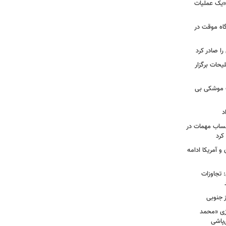
 «یک عملیات
گاه موقت در
را صادر کرد
یحات برگزار
ت موشکی بی
د
حساب مهمات در
 کرد
و آمریکا ادامه
امی: تجاوزات
ز جنوبی
زی «محمد
‌پاشی