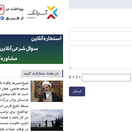
در بحث مشارکت کنید
8 + 2 =
شیخ‌نشین‌ها چگونه فک
مسجدجامعی: عمان تن
ارسال
است که نگاه متفاوتی 
عربستان برادر بزرگ‌
مسلط خلیج فارس ا
ابوالفتح: برای ترامپ
سر کار باشد یا عمامه/
تغییر حکومت نیست/ 
در توقف حملات نقش