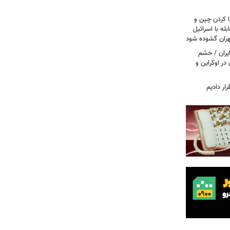
ا کردن چین و
له با اسرائیل
تهران گشوده شود
یران / خشم
در اوکراین و
ار دادیم