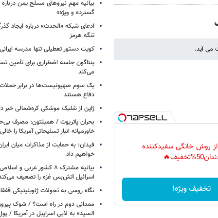
بیانیه مهم نیروهای مسلح یمن درباره
گسترده و ویژه»
ادعای شبکه «الحدث» درباره ایجاد گذر
تنگه هرمز
 می آید.
کویت دستور تعطیلی تنها مدرسه ایرانی 
پنتاگون جلسه اضطراری برای تأمین تسل
می‌کند
یک‌ سوم صهیونیست‌ها در برابر حملا
دفاع هستند
ژاپن از شلیک موشکی کره‌شمالی خبر دا
بحران پاتریوت / همیلتون: مصرف بی‌
خاورمیانه انبار تسلیحاتی آمریکا را خالی
فیدان: به حمایت از مذاکرات میان ایران 
 از روش خانگی سفیدکننده
خواهیم داد
دان50%تخفیف🔥
بیانیه مشترک ۸ کشور عربی و اسل
اسرائیل آتش‌بس غزه را تضعیف می‌کند
تخفیف ویژه!
نگاه روسی به تحولات ژئوپلیتیکی قفقا
ممدانی دوم در راه است؟ / شوک پیرو
السید» به لابی اسراییل در آمریکا / پول