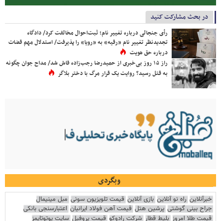
در بحث مشارکت کنید
رأی جنجالی درباره تغییر نام؛ ثبت‌احوال مخالفت کرد/ دادگاه
تجدیدنظر تغییر نام «رقیه» به «رویا» را پذیرفت/ استدلال مهم قضات
درباره حق هویت
راز ۱۵ روز بی‌خبری از حمیدرضا رجب‌زاده فاش شد/ مداح جوان چگونه
به قتل رسید؟ روایت یک قرار مرگ با دختر بلاگر
وبگردی
خبرآنلاین
راه نو آنلاین
بازی آنلاین
قیمت تلویزیون سونی
مبل مینیمال
جراح بینی گوشتی
پرشین هتل
قیمت آهن فولاد ایرانیان
اعتبارسنجی بانکی
قیمت طلا امروز
بلیط قطار
شرکت رادوکو
قیمت پروفیل
سایت یوتوتایمز