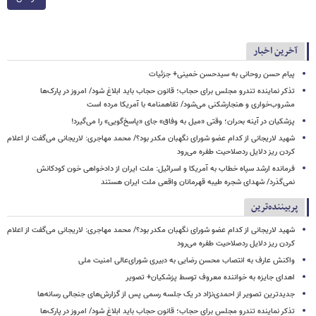
آخرین اخبار
پیام حسن روحانی به سیدحسن خمینی+ جزئیات
تذکر نماینده تندرو مجلس برای حجاب؛ قانون حجاب باید ابلاغ شود/ امروز در پارک‌ها
مشروب‌خواری و هنجارشکنی می‌شود/ تفاهمنامه با آمریکا مرده است
پزشکیان در آینه بحران؛ وقتی «میل به وفاق» جای «پاسخ‌گویی» را می‌گیرد!
شهید لاریجانی از کدام عضو شورای نگهبان مکدر بود؟/ محمد مهاجری: لاریجانی می‌گفت از اعلام
کردن ریز دلایل ردصلاحیت طفره می‌رود
فرمانده ارشد سپاه خطاب به آمریکا و اسرائیل: ملت ایران از دادخواهی خون کودکانش
نمی‌گذرد/ شهدای شجره طیبه قهرمانان واقعی ملت ایران هستند
پربیننده‌ترین
شهید لاریجانی از کدام عضو شورای نگهبان مکدر بود؟/ محمد مهاجری: لاریجانی می‌گفت از اعلام
کردن ریز دلایل ردصلاحیت طفره می‌رود
واکنش عارف به انتصاب محسن رضایی به دبیری شورای‌عالی امنیت ملی
اهدای جایزه به خواننده معروف توسط پزشکیان+ تصویر
جدیدترین تصویر از احمدی‌نژاد در یک جلسه رسمی پس از گزارش‌های جنجالی رسانه‌ها
تذکر نماینده تندرو مجلس برای حجاب؛ قانون حجاب باید ابلاغ شود/ امروز در پارک‌ها