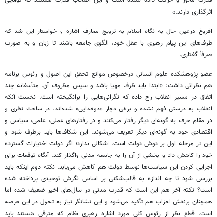
قدرت مانور و حرکت داده نشده است و این اصحاب قدرت هستند که توانایی
اثرگذاری دارند.»
افروغ درعین حال به نگاه اسلام به ترویج معارف اشاره و خواستار این شد که
طرف‌های این پیام رهبری با عقل خود، الگوی جامعه باشند تا زبان و به صورت
صرفاً گفتاری.
عضو پژوهشکده علوم انسانی درخصوص موانع تحقق این اصول و رئوس برنامه
هم نظراتی داشت: «ابتدا باید ظرف مهیا باشد و سپس مظروف آن. متأسفانه چند
اتفاق در مسیر انقلاب رخ داده که نگرانی‌هایی را برانگیخته است. نخست آنکه
انقلاب به درستی فهم نشده و برخی دچار «دوخدایی» شده‌اند. در ساحت نظری و
در مقام حرف به گونه‌ای دیگر رفتار می‌کنند و در رفتارهای عملی، علمی، سیاسی و
اقتصادی خود به گونه‌ای دیگر تعریف می‌شوند. این شکاف‌ها باید برطرف شود و
این در مرحله اول بر دوش دولت است. اشکالی ندارد؛ اگر دولت اختیارات گسترده
خود را کاهش داد و بخشی از آن را به جامعه مدنی واگذار کند. آنگاه توقعات برای
اجرایی کردن این سیاست‌ها توسط دولت هم کاهش می‌یابد. نکته دوم اینکه باید
بررسی شود تا چه اندازه به قالب‌شکنی بر اساس نگرش توحیدی پرداخته شده
است؟ نکته آخر هم این است که قدرت مدنی در سال‌های اخیر ضعیف شده اما
همچنان برنقش احزاب هم تأکید می‌شود و این نشانگر نیاز به تحول در این عرصه
است. قطع نظر از رئوس کلی مورد اشاره رهبری نظام که مترقی هستند باید