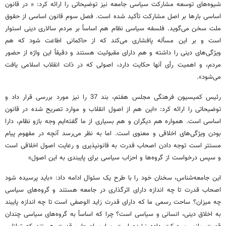
شیوه‌های توسعه مشارکت سیاسی جامعه نیز توضیحاتی را ارائه کرد: « در قانون
اساسی بارها بر اصل مشارکت تأکید شده است. فصل سوم قانون اساسی از حقوق
ملت سخن می‌گوید. فلسفه سیاسی نظام هم اساساً بر مردم سالاری دینی استوار
است و بر این مسأله پافشاری می‌کند که از حاکمانی اطاعت شود که هم
ویژگی‌های دینی را داشته و هم دارای مقبولیت هستند و دقیقاً این واژه از حضور
مردم، و اهمیت رأی آنها حکایت دارد، اصولی که در ذات انقلاب اسلامی یافت
می‌شود».
رئیس کمیسیون فرهنگی مجلس هفتم، بند 37 را نیز مورد بررسی قرار داد و
توضیحاتی را ارائه کرد: «این هم از اصول انقلاب و موارد تصریح شده در قانون
اساسی است. همواره هم دیگران و هم بسیاری از ما گفته‌ایم وجه بازو نظام، دارا
بودن ویژگی‌های اخلاقی و معنوی است. اما به نظر می‌رسد آنچه در مفهوم پیام
مستتر است توجه دادن اصحاب قدرت به قانونپذیری و رعایت اصول اخلاقی است
و سپس درخواست از گروه‌ها و احزاب سیاسی برای پایبندی به این اصول»
این جامعه‌شناس، سخنان خود را با طرح یک سئوال ادامه داد: «باید پرسیده شود
اصحاب قدرت تا چه اندازه دارای اثرگذاری در جامعه هستند و گروه‌های سیاسی
چه میزان؟ ساحت رسمی ما که دارای قدرت زاید الوصفی است تا چه اندازه پایبند
به اخلاق دینی، انسانی و سیاسی است؟ چرا که اساساً به گروه‌های سیاسی چندان