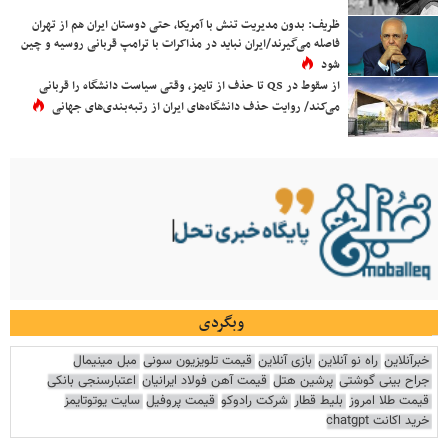
ظریف: بدون مدیریت تنش با آمریکا، حتی دوستان ایران هم از تهران
فاصله می‌گیرند/ایران نباید در مذاکرات با ترامپ قربانی روسیه و چین
شود
از سقوط در QS تا حذف از تایمز، وقتی سیاست دانشگاه را قربانی
می‌کند/ روایت حذف دانشگاه‌های ایران از رتبه‌بندی‌های جهانی
وبگردی
خبرآنلاین
راه نو آنلاین
بازی آنلاین
قیمت تلویزیون سونی
مبل مینیمال
جراح بینی گوشتی
پرشین هتل
قیمت آهن فولاد ایرانیان
اعتبارسنجی بانکی
قیمت طلا امروز
بلیط قطار
شرکت رادوکو
قیمت پروفیل
سایت یوتوتایمز
خرید اکانت chatgpt