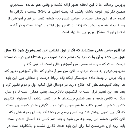
پرورش برساند اما تا این لحظه هنوز ارائه نشده و وقتی هم نمانده است.برای
همین نگرانیم. توجه داشته باشید که بحث اصلی ما 6-3-3 نیست ، نگرانی ما
نحوه اجرای این سند است، با اجرایی شدن پایه ششم تغییر در نظام آموزشی از
وسط ایجاد شده و برشی که زدند از کلاس اول ابتدایی نبوده است و در آینده
احتمال ایجاد مشکل برای این ها زیاد است.
اما آقای حاجی بابایی معتقدند که اگر از اول ابتدایی این تغییرشروع شود 12 سال
طول می کشد و آن وقت باید یک نظام جدید تعریف می شد؟آیا این درست است؟
درست است که حوزه تخصصی من آموزش عالی است اما نون گندم
نخریدیم،دیدیم به دست مردم. تا الان من سراغ ندارم که نظام آموزشی تغییر کند
و یک برش از وسط داده شود.مگر اینکه یک ارتباط درست و منطقی بین این پایه
ها ایجاد کنیم.همانطور که اطلاع دارید در دوسال قبل کتاب اول و دوم تغییر کرد و
بعد هم این تغییر قرار است به کلاسهای بالاتربرسد، یعنی ممکن است تا دو سال
دیگر به کلاس پنجم و بعد ششم برسند،اما با این تغییر بنیادی آیا محتوای کتابهای
کلاس ششم با تغییر کتاب ها هم خوانی دارد ؟این نگرانی ما در کمیسیون است
که اگر این تغییر بیشتر شد چه کسی پاسخ می دهد؟تکلیف این بچه هایی که
الان کلاس ششم می روند چه می شود و بعد هم کسی که امسال ششم است
باید برود اول دبیرستان اما برای این پایه هدف گذاری نشده و بلاتکلیف است.در