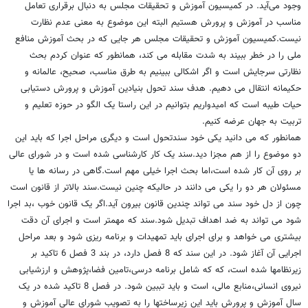
وجود می‌آید. در کمیسیون آموزش و تحقیقات مجلس به دنبال برقراری تعامل
مناسب در آموزش و پرورش هستیم البته این موضوع به معنی عدم نظارت
نیست.کمیسیون آموزش و تحقیقات مجلس هر جایی که در بحث آموزش منافع
ملی را در خطر ببیند به شدت مقابله می کند، همانطور که عنوان کردم بحث
نظارتی سرجایش است و اگر اشکالی ببینیم به طرق مناسب، صحیح، عالمانه و
حکیمانه انتقال می دهیم. هدف سند تحول بنیادین آموزش و پرورش دستیابی
حیات طیبه است که امیدواریم بتوانیم در این راستا یک الگو در حوزه تعلیم و
تربیت به جهان عرضه کنیم.
همانطور که می دانید یکی خود سندتحول است و دیگری مراحل اجرا که باید این
دو موضوع را از هم مجزا دید.سند یک کار کارشناسی شده است و در شورای عالی
بر روی آن کار شده است،اما بحث اجرا خیلی مهم است.گاهی در رسانه ها یا
مسئولان هر دو را یکی می دانند در حالیکه چنین نیست.سند بالاتر از قانون است
چون از دل خود سند می تواند چندین قانون بیرون آید.اگر یک قانون خوب ،بد اجرا
شود می تواند به ضد اهداف تبدیل شود.سند که مهمتر است و اجرای آن دقت
بیشتری می خواهد و برای اجرای باید تمهیدات و برنامه ریزی شود و بعد مراحل
اجرایی آن آغاز شود. در این سند که 8 فصل دارد، در بند 3 فصل 6 تاکید بر
زیرنظامها شده است، که که شامل برنامه درسی،تامین فضا،پژوهش و ارزشیابی
نیروی انسانی،منابع مالی، است و باید تببین شود. در فصل 8 تاکید شده در یک
سال آموزش و پرورش باید این زیرساختها را به تصویب شورای عالی آموزش و