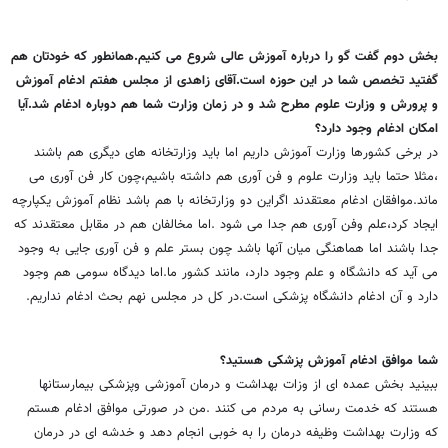
بخش دوم گفت گو را درباره آموزش عالی شروع می کنیم.همانطور که خودتان هم
گفتید تخصص شما در این حوزه است.آقای زاهدی از مجلس هفتم ادغام آموزش
و پرورش و وزارت علوم مطرح شد و در زمان وزارت شما هم دوباره ادغام شد.آیا
امکان ادغام وجود دارد؟
در برخی کشورها وزارت آموزش داریم اما باید وزارتخانه های دیگری هم باشند
،مثلا حتما باید وزارت علوم و فن آوری هم داشته باشیم،چون کار فن آوری می
ماند.موافقان ادغام معتقدند اگراین دو وزارتخانه با هم باشد نظام آموزش یکپارچه
ایجاد کرد،علم وفن آوری هم جدا می شود .اما مخالفان هم در مقابل معتقدند که
جدا باشند اما هماهنگی میان آنها باشد چون بستر علم و فن آوری جایی به وجود
می آید که دانشگاه و علم وجود دارد، مانند کشور ما.اما دیدگاه سومی هم وجود
دارد و آن ادغام دانشگاه پزشکی است.در کل در مجلس نهم بحث ادغام نداریم.
شما موافق ادغام آموزش پزشکی هستید؟
ببینید بخش عمده ای از وزات بهداشت و درمان آموزشی وپزشکی بیمارستانها
هستند که خدمت رسانی به مردم می کنند .من در صورتی موافق ادغام هستم
که وزارت بهداشت وظیفه درمان را به خوبی انجام دهد و خدشه ای در درمان