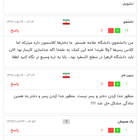
نشویم.
دانشجو
۰۲:۱۹ - ۱۳۹۱/۰۵/۱۹
پاسخ
0
19
من دانشجوی دانشگاه علامه هستم. ما دخترها کلاسمون داره میترکه اما
کلاس پسرها 7و8 نفرند! اخه این کمک به علمه! اگه جداسازی کارساز بود الان
باید دانشگاه الزهرا در سطح اکسفرد بود...بابا یه ذره وسیع تر نگاه کنید لطفا
بدون نام
۰۳:۱۳ - ۱۳۹۱/۰۵/۱۹
پاسخ
0
7
منظور جدا کردن دختر و پسر نیست ,منظور جدا کردن پسر و دختر.به همین
سادگی مشکل حل شد !!!!
یک هموطن
۰۹:۵۲ - ۱۳۹۳/۰۶/۲۲
پاسخ
0
1