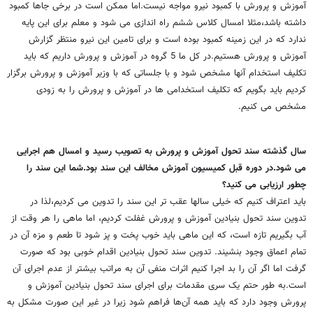
آموزش و پرورش با کمبود نیرو مواجه نیست.اما ممکن است در برخی جاها کمبود
داشته باشد،مثلا امسال کلاس ششم راه اندازی می شود و معلم برای این پایه
ندارد که در این زمینه کمبود بوده است و برای تامین این نیرو منتظر گزارش
آموزش و پرورش هستیم.در کل ما 5 گروه در آموزش و پرورش داریم که باید
تکلیف استخدام آنها مشخص شود و با جلساتی که با وزیر آموزش و پرورش برگزار
کردیم باید بگویم که تکلیف استخدامی ها در آموزش و پرورش را به زودی
مشخص می کنیم.
سال گذشته سند تحول آموزش و پرورش به تصویب رسید و امسال هم اجرایی
می شود.در دوره قبل کمیسیون آموزش مخالف این سند بود.شما این سند را
چطور ارزیابی می کنید؟
باید اعتراف کنیم که خیلی سالها عقب تر این سند را تدوین می کردیم،لذا در
تدوین سند تحول بنیادین آموزش و پرورش غفلت کردیم، اما ماهی را هر وقت از
آب بگیریم تازه است، که این ماهی باید خوب پخت و پز شود تا طعم و مزه آن در
تمام اعماق وجود بنشیند. تدوین سند تحول بنیادین اقدام خوبی بود که صورت
گرفت اما اگر آن را بد اجرا کنیم اثرات منفی آن به مراتب بیشتر از عدم اجرای آن
است.به طور حتم یک سری مقدمات برای اجرای سند تحول بنیادین آموزش و
پرورش وجود دارد که باید همه آن‌ها فراهم شود زیرا در غیر این صورت مشکل به