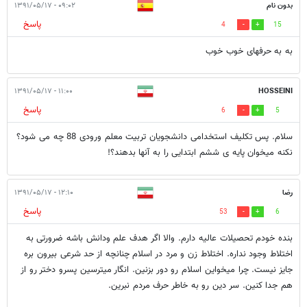
بدون نام
۰۹:۰۲ - ۱۳۹۱/۰۵/۱۷
پاسخ
4
15
به به حرفهای خوب خوب
۱۱:۰۰ - ۱۳۹۱/۰۵/۱۷
HOSSEINI
پاسخ
6
5
سلام. پس تکلیف استخدامی دانشجویان تربیت معلم ورودی 88 چه می شود؟
نکنه میخوان پایه ی ششم ابتدایی را به آنها بدهند؟!
رضا
۱۲:۱۰ - ۱۳۹۱/۰۵/۱۷
پاسخ
53
6
بنده خودم تحصیلات عالیه دارم. والا اگر هدف علم ودانش باشه ضرورتی به
اختلاط وجود نداره. اختلاط زن و مرد در اسلام چنانچه از حد شرعی بیرون بره
جایز نیست. چرا میخواین اسلام رو دور بزنین. انگار میترسین پسرو دختر رو از
هم جدا کنین. سر دین رو به خاطر حرف مردم نبرین.