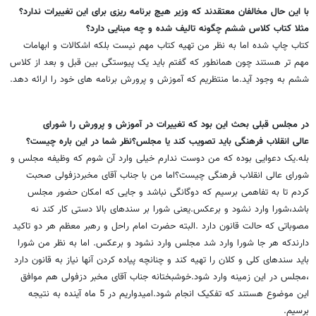
با این حال مخالفان معتقدند که وزیر هیچ برنامه ریزی برای این تغییرات ندارد؟
مثلا کتاب کلاس ششم چگونه تالیف شده و چه مبنایی دارد؟
کتاب چاپ شده اما به نظر من تهیه کتاب مهم نیست بلکه اشکالات و ابهامات
مهم تر هستند چون همانطور که گفتم باید یک پیوستگی بین قبل و بعد از کلاس
ششم به وجود آید.ما منتظریم که آموزش و پرورش برنامه های خود را ارائه دهد.
در مجلس قبلی بحث این بود که تغییرات در آموزش و پرورش را شورای
عالی انقلاب فرهنگی باید تصویب کند یا مجلس؟نظر شما در این باره چیست؟
بله.یک دعوایی بوده که من دوست ندارم خیلی وارد آن شوم که وظیفه مجلس و
شورای عالی انقلاب فرهنگی چیست؟اما من با جناب آقای مخبردزفولی صحبت
کردم تا به تفاهمی برسیم که دوگانگی نباشد و جایی که امکان حضور مجلس
باشد،شورا وارد نشود و برعکس.یعنی شورا بر سندهای بالا دستی کار کند نه
مصوباتی که حالت قانون دارد .البته حضرت امام راحل و رهبر معظم هر دو تاکید
دارندکه هر جا شورا وارد شد مجلس وارد نشود و برعکس. اما به نظر من شورا
باید سندهای کلی و کلان را تهیه کند و چنانچه پیاده کردن آنها نیاز به قانون دارد
،مجلس در این زمینه وارد شود.خوشبختانه جناب آقای مخبر دزفولی هم موافق
این موضوع هستند که تفکیک انجام شود.امیدواریم در 5 ماه آینده به نتیجه
برسیم.