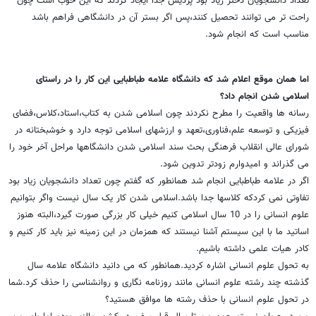
تعداد دانشجویان دختر زیاد بود پردیس جدا ایجاد کردند که این خوب است چون
راحت تر می توانند تحصیل کنند،پس اگر بستر آن در دانشگاهی فراهم باشد
مناسب است که انجام شود.
اما همان موقع اعلام شد که دانشگاه علامه طباطبایی این کار را در راستای
اسلامی شدن انجام داد؟
رسانه ها واقعیت را مطرح نکردند چون اسلامی شدن به کتاب،استاد،کلاس،فضای
فیزیکی و توسعه علم،فناوری،تعهد و ارزشهای اسلامی توجه دارد و خوشبختانه در
شورای عالی انقلاب فرهنگی بحث سند اسلامی شدن دانشگاهها مراحل آخر خود را
می گذراند و امیدوارم زودتر تدوین شود.
اگر در علامه طباطبایی انجام شد همانطور که گفتم چون تعداد دانشجویان زیاد بود
تفاوتی نمی کردکه کلاسها جدا باشد.اسلامی شدن کار یک سال نیست واگر بتوانیم
علوم انسانی را در 10 سال اسلامی کنیم خیلی کار بزرگی صورت گیرد،البته هنوز
اساتید ما با این سیستم آشنا نیستند که همزمان در این زمینه نیز باید کار کنیم و
کادر هیات علمی داشته باشیم.
به تحول علوم انسانی اشاره کردید.همانطور که می دانید دانشگاه علامه سال
گذشته چند رشته علوم انسانی مانند روزنامه نگاری و روانشناسی را حذف کرد.شما
در تحول علوم انسانی با حذف رشته ها موافق هستید؟