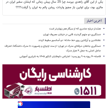
یکی از این آقای زاهدی بپرسد چرا 25 سال پیش زمانی که ایشان سفیر ایران در
مالزی بود، برای اولین باز مجوز واردات روغن پالم به ایران را گرفت؟؟؟؟
آخرین اخبار
هشدار درباره مخدری که از سیگار هم پنهان‌تر است
دستگیری دو متهم گردنبند قاپی در خیابان معروف تهران
علاءالدین و آرژانتین روی خط حادثه؛ دو آسانسور سقوط کردند
دستگیری جاعلان حرفه‌ای مدرک در تهران؛ از سند ازدواج و پاسپورت تا مدرک دانشگاه/ اعتراف
جاعل اصلی به جعل ۴ هزار مدرک
فاصله ۲۰ روزه به ۹ روز رسید؛ اعتراض داوطلبان کنکور ۱۴۰۵ به نابرابری آموزشی