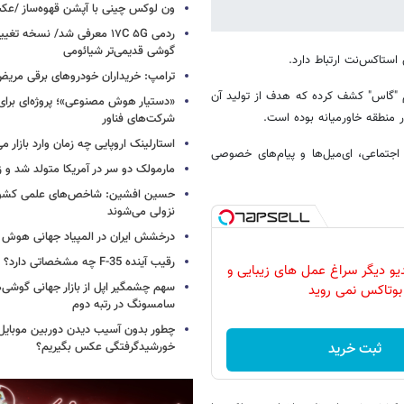
ون لوکس چینی با آپشن قهوه‌ساز /ع
ردمی ۱۷C ۵G معرفی شد/ نسخه تغ
گوشی قدیمی‌تر شیائومی
تاکس‌نت ارتباط دارد.
ترامپ: خریداران خودروهای برقی مریض و
م "گاس" کشف کرده که هدف از تولید آن
«دستیار هوش مصنوعی»؛ پروژه‌ای برا
ر منطقه خاورمیانه بوده است.
شرکت‌های فناور
استارلینک اروپایی چه زمان وارد بازار م
اجتماعی، ای‌میل‌ها و پیام‌های خصوصی
مارمولک دو سر در آمریکا متولد شد و ز
حسین افشین: شاخص‌های علمی کشور 
نزولی می‌شوند
درخشش ایران در المپیاد جهانی هوش
رقیب آینده F-35 چه مشخصاتی دارد؟
دیو دیگر سراغ عمل های زیبایی و
سهم چشمگیر اپل از بازار جهانی گوشی‌ه
بوتاکس نمی روید
سامسونگ در رتبه دوم
چطور بدون آسیب دیدن دوربین موبایل 
ثبت خرید
خورشیدگرفتگی عکس بگیریم؟