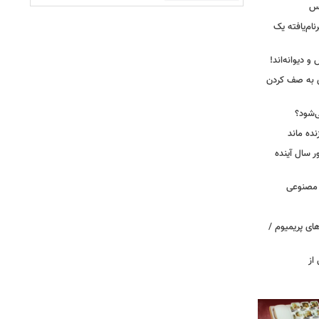
کس
ییرنام‌یافته یک
 دیوانه‌اند!
ی به صف کردن
ی‌شود؟
نده ماند
سال آینده
 مصنوعی
ای پریمیوم /
از