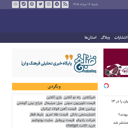
شنبه ۱۷ مرداد ۱۴۰۵
انتشارات
وبلاگ
استان‌ها
وبگردی
خبرآنلاین
راه نو آنلاین
بازی آنلاین
جاسوس‌افزار چینی «لایت‌اسپای»، قربانیان را در ۱۳
قیمت تلویزیون سونی
مبل مینیمال
جراح بینی گوشتی
پرشین هتل
قیمت آهن فولاد ایرانیان
اعتبارسنجی بانکی
قیمت طلا امروز
بلیط قطار
 بودند؟
شرکت رادوکو
قیمت پروفیل
سایت یوتوتایمز
خرید اکانت chatgpt