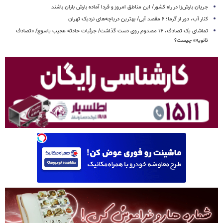
جریان بارش‌زا در راه کشور/ این مناطق امروز و فردا آماده بارش باران باشند
کنار آب، دور از گرما؛ ۶ مقصد آبی/ بهترین دریاچه‌های نزدیک تهران
تماشای یک تصادف، ۱۴ مصدوم روی دست گذاشت/ جزئیات حادثه عجیب یاسوج/ «تصادف
ثانویه» چیست؟