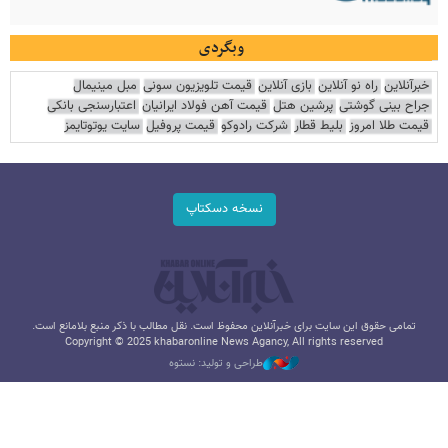
وبگردی
خبرآنلاین
راه نو آنلاین
بازی آنلاین
قیمت تلویزیون سونی
مبل مینیمال
جراح بینی گوشتی
پرشین هتل
قیمت آهن فولاد ایرانیان
اعتبارسنجی بانکی
قیمت طلا امروز
بلیط قطار
شرکت رادوکو
قیمت پروفیل
سایت یوتوتایمز
نسخه دسکتاپ
تمامی حقوق این سایت برای خبرآنلاین محفوظ است. نقل مطالب با ذکر منبع بلامانع است.
Copyright © 2025 khabaronline News Agancy, All rights reserved
طراحی و تولید: نستوه