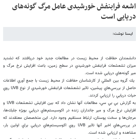
اشعه فرابنفش خورشیدی عامل مرگ گونه‌های
دریایی است
ایسنا نوشت:
دانشمندان حفاظت از محيط زيست در مطالعات جديد خود دريافتند كه تشديد
ميزان تشعشعات فرابنفش خورشيدي در سطح زمين، باعث افزايش نرخ مرگ و
مير گونه‌هاي دريايي شده است.
يك گروه بين المللي از كارشناسان حفاظت از محيط زيست با جمع آوري اطلاعات
حاصل از بررسي‌هاي پيشين، تاثير تشعشعات فرابنفش خورشيدي از نوع UVB روي
حيات دريايي را ارزيابي كردند.
به گزارش بي بي سي، مطالعات آنها نشان داد كه بين افزايش تشعشعات UVB‌ و
افزايش نرخ مرگ و مير جانداران زنده در اكوسيستم‌هاي دريايي بويژه جلبك‌ها،
مرجان‌ها و سخت پوستان، ارتباط مستقيم وجود دارد. اين متخصصان معتقدند كه
در بررسي‌هاي اخير آنها تاثير UVB روي اكوسيستم‌هاي دريايي براي اولين بار،
مشاهده و ارزيابي شده است.