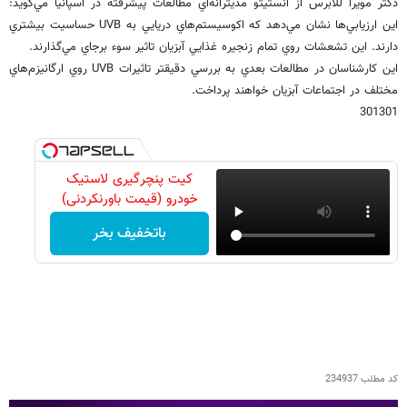
دكتر مويرا للابرس از انستيتو مديترانه‌اي مطالعات پيشرفته در اسپانيا مي‌گويد:
اين ارزيابي‌ها نشان مي‌دهد كه اكوسيستم‌هاي دريايي به UVB حساسيت بيشتري
دارند. اين تشعشات روي تمام زنجيره غذايي آبزيان تاثير سوء برجاي مي‌گذارند.
اين كارشناسان در مطالعات بعدي به بررسي دقيقتر تاثيرات UVB روي ارگانيزم‌هاي
مختلف در اجتماعات آبزيان خواهند پرداخت.
301301
کیت پنچرگیری لاستیک
خودرو (قیمت باورنکردنی)
باتخفیف بخر
کد مطلب
234937