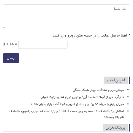
*
لطفا حاصل عبارت را در جعبه متن روبرو وارد کنید
3 + 14 =
ارسال
آخرین اخبار
موهای نرم و شفاف با چهار ماسک خانگی
کنار آب، دور از گرما؛ ۶ مقصد آبی/ بهترین دریاچه‌های نزدیک تهران
جریان بارش‌زا در راه کشور/ این مناطق امروز و فردا آماده بارش باران باشند
تماشای یک تصادف، ۱۴ مصدوم روی دست گذاشت/ جزئیات حادثه عجیب یاسوج/ «تصادف
ثانویه» چیست؟
پربیننده‌ترین