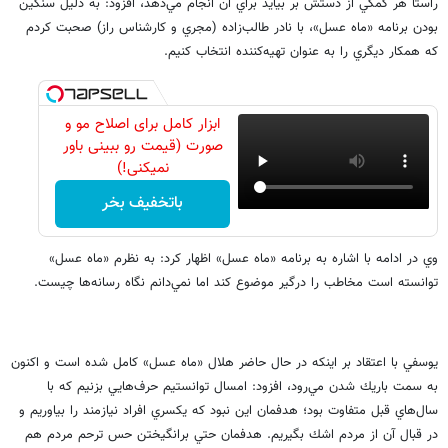
راستا هر كمكي از دستش بر بيايد براي آن انجام مي‌دهد، افزود: به دليل سنگين
بودن برنامه «ماه عسل»، با نادر طالب‌زاده (مجري و كارشناس راز) صحبت كردم
كه همكار ديگري را به عنوان تهيه‌كننده انتخاب كنيم.
ابزار کامل برای اصلاح مو و
صورت (قیمت رو ببینی باور
نمیکنی!)
باتخفیف بخر
وي در ادامه با اشاره به برنامه «ماه عسل» اظهار كرد: به نظرم «ماه عسل»
توانسته است مخاطب را درگير موضوع كند اما نمي‌دانم نگاه رسانه‌ها چيست.
يوسفي با اعتقاد بر اينكه در حال حاضر هلال «ماه عسل» كامل شده است و اكنون
به سمت باريك شدن مي‌رود، افزود: امسال توانستيم حرف‌هايي بزنيم كه با
سال‌هاي قبل متفاوت بود؛ هدفمان اين نبود كه يكسري افراد نيازمند را بياوريم و
در قبال آن از مردم اشك بگيريم. هدفمان حتي برانگيختن حس ترحم مردم هم