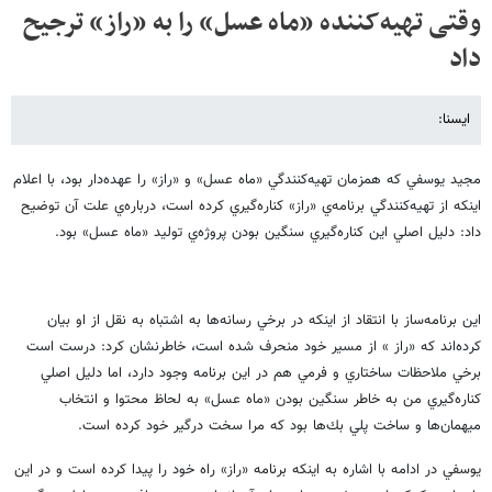
وقتی تهیه‌کننده «ماه عسل» را به «راز» ترجیح
داد
ایسنا:
مجيد يوسفي كه همزمان تهيه‌كنندگي «ماه عسل» و «راز» را عهده‌دار بود، با اعلام
اينكه از تهيه‌كنندگي برنامه‌ي «راز» كناره‌گيري كرده است، درباره‌ي علت آن توضيح
داد: دليل اصلي اين كناره‌گيري سنگين بودن پروژه‌ي توليد «ماه عسل» بود.
اين برنامه‌ساز با انتقاد از اينكه در برخي رسانه‌ها به اشتباه به نقل از او بيان
كرده‌اند كه «راز » از مسير خود منحرف شده است، خاطرنشان كرد: درست است
برخي ملاحظات ساختاري و فرمي هم در اين برنامه وجود دارد، اما دليل اصلي
كناره‌گيري من به خاطر سنگين بودن «ماه عسل» به لحاظ محتوا و انتخاب
ميهمان‌ها و ساخت پلي بك‌ها بود كه مرا سخت درگير خود كرده است.
يوسفي در ادامه با اشاره به اينكه برنامه «راز» راه خود را پيدا كرده است و در اين