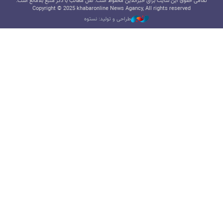
تمامی حقوق این سایت برای خبرآنلاین محفوظ است. نقل مطالب با ذکر منبع بلامانع است.
Copyright © 2025 khabaronline News Agancy, All rights reserved
طراحی و تولید: نستوه