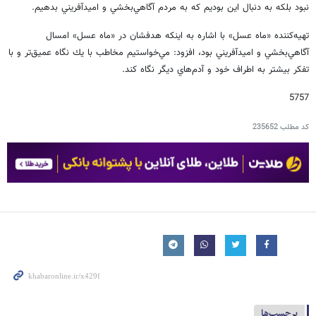
نبود بلكه به دنبال اين بوديم كه به مردم آگاهي‌بخشي و اميدآفريني بدهيم.
تهيه‌كننده «ماه عسل» با اشاره به اينكه هدفشان در «ماه عسل» امسال
آگاهي‌بخشي و اميدآفريني بود، افزود: مي‌خواستيم مخاطب با يك نگاه عميق‌تر و با
تفكر بيشتر به اطراف خود و آدم‌‌هاي ديگر نگاه كند.
5757
کد مطلب
235652
برچسب‌ها