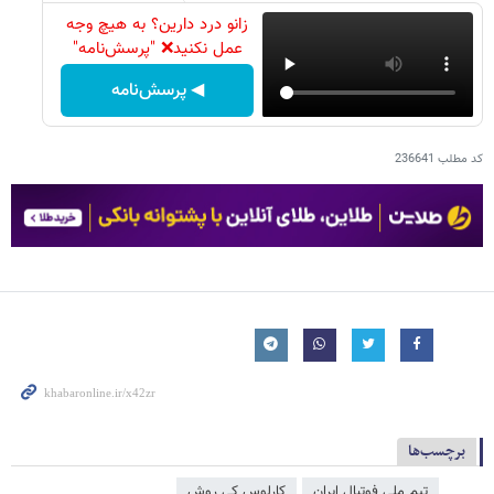
زانو درد دارین؟ به هیچ وجه
عمل نکنید❌ "پرسش‌نامه"
◀ پرسش‌نامه
کد مطلب
236641
برچسب‌ها
تیم ملی فوتبال ایران
کارلوس کی روش