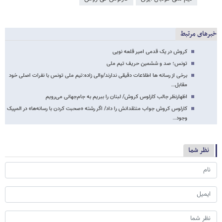
خبرهای مرتبط
کروش در یک قدمی امیر قلعه نویی
تونس؛ صد و ششمین حریف تیم ملی
برخی از رسانه ها اطلاعات دقیقی ندارند/والی زاده:تیم ملی تونس با نفرات اصلی خود
مقابل…
اظهارنظر جالب کارلوس کروش/ لبنان را ببریم به جام‌جهانی می‌رویم
کارلوس کروش جواب منتقدانش را داد/ اگر رشته «صحبت کردن با رسانه‌ها» در المپیک
وجود…
نظر شما