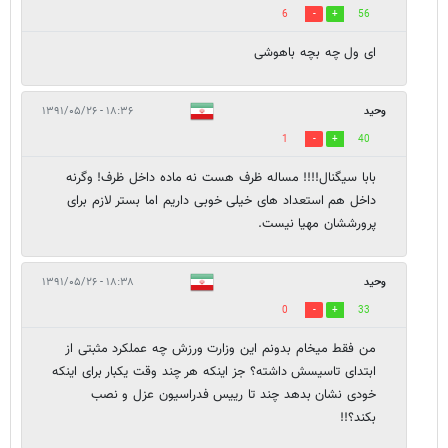
6
56
ای ول چه بچه باهوشی
وحید
۱۸:۳۶ - ۱۳۹۱/۰۵/۲۶
1
40
بابا سیگنال!!!! مساله ظرف هست نه ماده داخل ظرف! وگرنه
داخل هم استعداد های خیلی خوبی داریم اما بستر لازم برای
پرورششان مهیا نیست.
وحید
۱۸:۳۸ - ۱۳۹۱/۰۵/۲۶
0
33
من فقط میخام بدونم این وزارت ورزش چه عملکرد مثبتی از
ابتدای تاسیسش داشته؟ جز اینکه هر چند وقت یکبار برای اینکه
خودی نشان بدهد چند تا رییس فدراسیون عزل و نصب
بکند؟!!