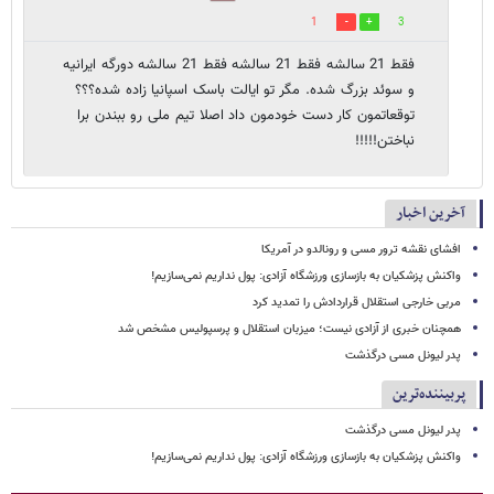
1
3
فقط 21 سالشه فقط 21 سالشه فقط 21 سالشه دورگه ایرانیه
و سوئد بزرگ شده. مگر تو ایالت باسک اسپانیا زاده شده؟؟؟
توقعاتمون کار دست خودمون داد اصلا تیم ملی رو ببندن برا
نباختن!!!!!
آخرین اخبار
افشای نقشه ترور مسی و رونالدو در آمریکا
واکنش پزشکیان به بازسازی ورزشگاه آزادی: پول نداریم نمی‌سازیم!
مربی خارجی استقلال قراردادش را تمدید کرد
همچنان خبری از آزادی نیست؛ میزبان استقلال و پرسپولیس مشخص شد
پدر لیونل مسی درگذشت
پربیننده‌ترین
پدر لیونل مسی درگذشت
واکنش پزشکیان به بازسازی ورزشگاه آزادی: پول نداریم نمی‌سازیم!