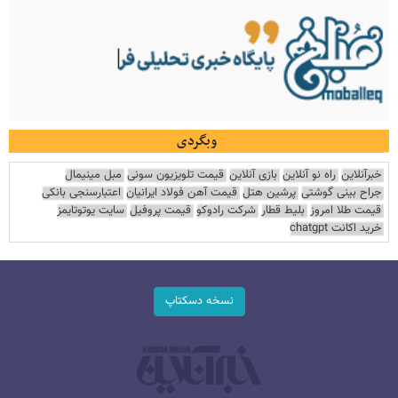
وبگردی
خبرآنلاین
راه نو آنلاین
بازی آنلاین
قیمت تلویزیون سونی
مبل مینیمال
جراح بینی گوشتی
پرشین هتل
قیمت آهن فولاد ایرانیان
اعتبارسنجی بانکی
قیمت طلا امروز
بلیط قطار
شرکت رادوکو
قیمت پروفیل
سایت یوتوتایمز
خرید اکانت chatgpt
نسخه دسکتاپ