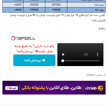
نیم سکه
387000
393500
6500+
ربع سکه
195000
199000
4000+
گفتنی است هر گرم طلای 18 عیار هم از 79 هزار ودویست تومان به 80 هزار و دویست تومان
افزایش یافت.
/3131
زانو درد دارین؟ به هیچ وجه
عمل نکنید❌ "پرسش‌نامه"
◀ پرسش‌نامه
کد مطلب
236693