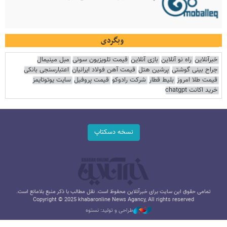
وبگردی
خبرآنلاین
راه نو آنلاین
بازی آنلاین
قیمت تلویزیون سونی
مبل مینیمال
جراح بینی گوشتی
پرشین هتل
قیمت آهن فولاد ایرانیان
اعتبارسنجی بانکی
قیمت طلا امروز
بلیط قطار
شرکت رادوکو
قیمت پروفیل
سایت یوتوتایمز
خرید اکانت chatgpt
نسخه دسکتاپ
تمامی حقوق این سایت برای خبرآنلاین محفوظ است. نقل مطالب با ذکر منبع بلامانع است.
Copyright © 2025 khabaronline News Agancy, All rights reserved
طراحی و تولید: نستوه