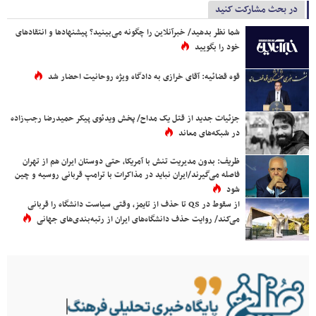
در بحث مشارکت کنید
شما نظر بدهید/ خبرآنلاین را چگونه می‌بینید؟ پیشنهادها و انتقادهای
خود را بگویید
قوه قضائیه: آقای خرازی به دادگاه ویژه روحانیت احضار شد
جزئیات جدید از قتل یک مداح/ پخش ویدئوی پیکر حمیدرضا رجب‌زاده
در شبکه‌های معاند
ظریف: بدون مدیریت تنش با آمریکا، حتی دوستان ایران هم از تهران
فاصله می‌گیرند/ایران نباید در مذاکرات با ترامپ قربانی روسیه و چین
شود
از سقوط در QS تا حذف از تایمز، وقتی سیاست دانشگاه را قربانی
می‌کند/ روایت حذف دانشگاه‌های ایران از رتبه‌بندی‌های جهانی