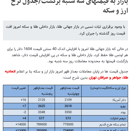
بازار به قیمتهای سه شنبه برگشت/جدول نرخ
ارز و سکه
با وجود برقراری ثبات نسبی در بازار جهانی طلا، بازار داخلی طلا و سکه امروز افت
قیمت روز گذشته را جبران کرد.
در حالی که بازار جهانی طلا امروز با افزایش اندک 40 سنتی قیمت 1604 دلار را برای
هر اونس طلا حفظ کرد، بازار داخلی طلا و سکه در پی افزایش قیمت دلار، شاهد
بازگشت قیمتها به محدوده معاملات روز سه شنبه بود.
جدول قیمت ها در پایان معاملات بعداز ظهر امروز بازار ارز و سکه بنا بر اعلام
اتحادیه
طلا، جواهر و صرافان تهران
بدین شرح است:
نوع ارز و سکه(قیمت:تومان)
قیمت بعدازظهر
قیمت بعدازظهر
تغییر قیمت
چهارشنبه
پنجشنبه
دلار آمریکا
2109
2125
16+
یورو
2618
2625
7+
پوند
3350
3348
2-
درهم امارات
573
577
4+
تمام سکه طرح قدیم
775000
789000
14000+
تمام سکه طرح جدید
774000
785000
11000+