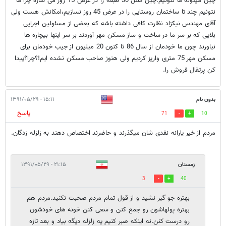
چين میتونه ما نتونیم.چین هتل 30 طبقه را در عرض 15 روز می سازه چرا ما
نتونیم چند تا ساختمان روستایی را در عرض 45 روز نسازیم،امکانش هست ولی
آقای مهندس نیکزاد نظارت کافی داشته باشه که بعضی از مسئولين اجرایی
بلایی که بر سر ما در ساخت و ساز مسکن مهر آوردند بر سر اينها بیچاره ها
نیاورند چون ما خودمان از سال 86 تا کنون 20 میليون از جیب خودمان برای
مسکن مهر 75 متری واريز کرديم ولی هنوز صاحب مسکن نشده ایم!؟چرا؟پيدا
کن پرتقال فروش را.
بدون نام
۱۵:۱۱ - ۱۳۹۱/۰۵/۲۹
پاسخ
71
10
مردم از خير يارانه نقدى شان ميگذرند و حاضرند اختصاص دهند به زلزله زدگان.
زمستان
۲۱:۱۵ - ۱۳۹۱/۰۵/۲۹
3
40
بهتره جو گیر نشید و از قول تمام مردم صحبت نکنید.مردم هم
بهتره پولهاشون رو جمع کنن و سعی کنن خونه های خودشون
رو درست کنن.نه اینکه صبر کنیم یه زلزله دیگه بیاد و بعد تازه