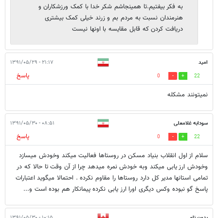
به فکر بیفتیم.تا همینجاشم شکر خدا با کمک ورزشکاران و
هنرمندان نسبت به مردم بم و زرند خیلی کمک بیشتری
دریافت کردن که قابل مقایسه با اونها نیست
امید
۲۱:۱۷ - ۱۳۹۱/۰۵/۲۹
پاسخ
0
22
نمیتونند مشکله
سودابه غلامعلی
۰۸:۵۱ - ۱۳۹۱/۰۵/۳۰
پاسخ
0
22
سلام از اول انقلاب بنیاد مسکن در روستاها فعالیت میکند وخودش میسازد
وخودش ارز یابی میکند وبه خودش نمره میدهد چرا از آن وقت تا حالا که در
تمامی استانها مدیر کل دارد روستاها را مقاوم نکرده . احتمالا میگوید اعتبارات
پاسخ گو نبوده وکس دیگری اورا ارز یابی نکرده پیمانکار هم بوده است و...
بدون نام
۱۰:۱۵ - ۱۳۹۱/۰۵/۳۰