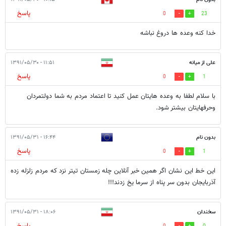
پاسخ
0
23
خدا کنه وعده ها دروغ نباشه
علی از میانه
۱۱:۵۱ - ۱۳۹۱/۰۵/۳۰
پاسخ
0
1
با سلام لطفا به وعده هایتان عمل کنید تا اعتماد مردم به شما دولتمردان
وحرفهایتان بیشتر شود.
بدون نام
۱۶:۴۴ - ۱۳۹۱/۰۵/۳۱
پاسخ
0
1
اين خط اين نشان اگر همين خبر آنلاين چله زمستان تيتر نزد كه مردم زلزله زده
آذربايجان بدون سر پناه از سرما يخ زدند!!!
سخندان
۱۸:۰۶ - ۱۳۹۱/۰۵/۳۱
پاسخ