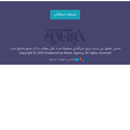
نسخه دسکتاپ
تمامی حقوق این سایت برای خبرآنلاین محفوظ است. نقل مطالب با ذکر منبع بلامانع است.
Copyright © 2025 khabaronline News Agancy, All rights reserved
طراحی و تولید: نستوه