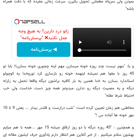
بمونن ولى سرپناه مطمئنى تحویل بگيرن. سرعت زمانى مفيده كه با دقت همراه
باشه"
زانو درد دارین؟ به هیچ وجه
عمل نکنید❌ "پرسش‌نامه"
◀ پرسش‌نامه
و یا: "مهم نیست چند روزه خونه میسازن مهم اینه چجوری خونه بسازن!! بابا تو
45 روز با مقوا هم نمیشه اینهمه خونه رو بازسازی کرد توروخدا یه کوچولو
استاندارد بسازن به خدا همین یه بار کافیه براشون دیگه واقعا تحمل یه زلزله
دیگه و یه مصیبت دیگه رو ندارن میدونم همه چیز دست خداست ولی خب
احتیاط شرط عقله"
مخاطبی هم زمان تعیین کرده است: "شب درازست و قلندر بیدار ... یعنی 9 تا 10
مهر خونه ها آماده س !"
و همچنین : "45 روزه دیگه با دو روز ارفاق میشه 15 مهر ...همه با هم میایم
بهشون سلام میکنیم . از خبر آنلاین هم انتظار دارم یادآوری حرف ایشون مقاله ای