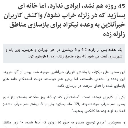
45 روزه هم نشد، ایرادی ندارد، اما خانه ای
بسازید که در زلزله خراب نشود/ واکنش کاربران
خبرآنلاین به وعده نیکزاد برای بازسازی مناطق
زلزله زده
یک هفته پس از زلزله 6.2 و 6 ریشتری در اهر، ورزقان و هریس، وزیر راه و
شهرسازی گفت می شود 45 روزه مناطق زلزله زده را بازسازی کرد.
این سخن علی نیکزاد، با واکنش کاربران خبرآنلاین مواجه شد. برخی از آنها هرچند
این وعده را نشدنی دانستند، اما برخی هم خواستند دولت استحکام خانه های
بازسازی شده را فدای سرعت در بازسازی نکند.
یکی از کاربران نوشته است: "ساختمانی که تو 45 روز ساخته بشه،تو زلزله ی
بعدی هم خراب میشه،خونه را12 ماه بسازید ولی با 8 ریشتر هم خراب نشه،ز
فعلا به لزله زده ها کانکس بدهید."
و همچنین: "مردم ترجيح ميدن به جاى ٤٥ روزى كه ادعا شده، ٩٠ روز منتظر