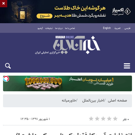
×
فارسی
العربية
English
تماس با ما
درباره ما
تبلیغات
آرشیو
یکشنبه ۱۸ مرداد ۱۴۰۵
صفحه اصلی
اخبار بین‌الملل
خاورمیانه
۱ شهریور ۱۳۹۱ - ۱۲:۳۵
۰ نفر