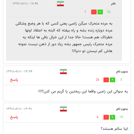
نادر
۱۷:۴۸ - ۱۳۹۱/۰۶/۰۱
1
22
به مرده متحرک میگن زامبی یعنی کسی که با هر وضع وشکلی
مرده دوباره زنده بشه و راه بیفته که البته به اعتقاد اونها
خطرناک هم هست! حالا جدا از این خیال بافی ها اینکه یه
مرده متحرک رئیس جمهور بشه زیاد دور از ذهن نیست نمونه
هاش کم نیستن تو دنیا!!!
بدون نام
۱۳:۲۴ - ۱۳۹۱/۰۶/۰۱
پاسخ
26
3
یه سوالی این زامبی واقعا این ریختین یا گریم می کنن؟!!!
بدون نام
۱۳:۳۰ - ۱۳۹۱/۰۶/۰۱
پاسخ
4
19
اینا سالم هستند؟