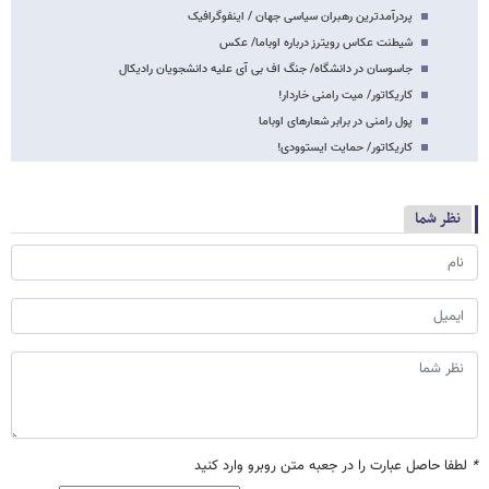
پردرآمدترین رهبران سیاسی جهان / اینفوگرافیک
شیطنت عکاس رویترز درباره اوباما/ عکس
جاسوسان در دانشگاه/ جنگ اف بی آی علیه دانشجویان رادیکال
کاریکاتور/ میت رامنی خاردار!
پول رامنی در برابر شعارهای اوباما
کاریکاتور/ حمایت ایستوودی!
نظر شما
*
لطفا حاصل عبارت را در جعبه متن روبرو وارد کنید