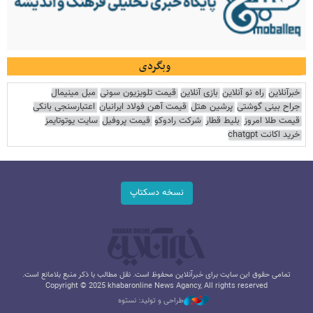
وبگردی
خبرآنلاین
راه نو آنلاین
بازی آنلاین
قیمت تلویزیون سونی
مبل مینیمال
جراح بینی گوشتی
پرشین هتل
قیمت آهن فولاد ایرانیان
اعتبارسنجی بانکی
قیمت طلا امروز
بلیط قطار
شرکت رادوکو
قیمت پروفیل
سایت یوتوتایمز
خرید اکانت chatgpt
نسخه دسکتاپ
تمامی حقوق این سایت برای خبرآنلاین محفوظ است. نقل مطالب با ذکر منبع بلامانع است.
Copyright © 2025 khabaronline News Agancy, All rights reserved
طراحی و تولید: نستوه