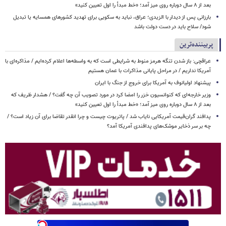
بعد از ۸ سال دوباره روی میز آمد؛ «خط مبدأ را اول تعیین کنید»
بارزانی پس از دیدار با الزیدی؛ عراق، نباید به سکویی برای تهدید کشورهای همسایه یا تبدیل
شود/ سلاح باید در دست دولت باشد
پربیننده‌ترین
عراقچی: باز شدن تنگه هرمز منوط به شرایطی است که به واسطه‌ها اعلام کرده‌ایم / مذاکره‌ای با
آمریکا نداریم / در مراحل پایانی مذاکرات با عمان هستیم
پیشنهاد اولیانوف به آمریکا برای خروج از جنگ با ایران
وزیر خارجه‌ای که کنوانسیون خزر را امضا کرد در مورد تصویب آن چه گفت؟ / هشدار ظریف که
بعد از ۸ سال دوباره روی میز آمد؛ «خط مبدأ را اول تعیین کنید»
پدافند گران‌قیمت آمریکایی نایاب شد / پاتریوت چیست و چرا انقدر تقاضا برای آن زیاد است؟ /
چه بر سر ذخایر موشک‌های پدافندی آمریکا آمد؟