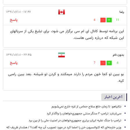
رضا
۱۷:۴۶ - ۱۳۹۱/۰۶/۰۱
پاسخ
4
11
این برنامه توسط کانال ای ام سی برگزار می شود، برای تبلیغ یکی از سریالهای
این شبکه که درباره زامبی هاست.
بدون نام
۲۲:۴۵ - ۱۳۹۱/۰۶/۰۱
پاسخ
7
4
بو ببین تو کجا خون مردم را دارند میمکنند و کردن تو شیشه .بعد ببین رامبی
کیه.
آخرین اخبار
نتانیاهو: تا زمان خلع سلاح حماس از غزه خارج نمی‌شویم
سی‌ان‌ان: ترامپ ۲ سنگر سنتی جمهوری‌خواهان را واگذار کرد
ترامپ با جنگ علیه ایران برتری جمهوری‌خواهان در امنیت ملی را از بین برد
وزیر خارجه‌ای که کنوانسیون خزر را امضا کرد در مورد تصویب آن چه گفت؟ / هشدار ظریف که