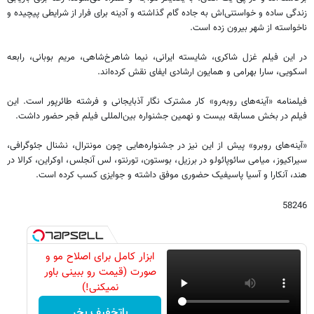
زندگی ساده و خواستنی‌اش به جاده گام گذاشته و آدینه برای فرار از شرایطی پیچیده و
ناخواسته از شهر بیرون زده است.
در این فیلم غزل شاکری، شایسته ایرانی، نیما شاهرخ‌شاهی، مریم بوبانی، رابعه
اسکویی، سارا بهرامی و همایون ارشادی ایفای نقش کرده‌اند.
فیلمنامه «آینه‌های رو‌به‌رو» کار مشترک نگار آذبایجانی و فرشته طائرپور است. این
فیلم در بخش مسابقه بیست و نهمین جشنواره بین‌المللی فیلم فجر حضور داشت.
«آینه‌های روبرو» پیش از این نیز در جشنواره‌هایی چون مونترال، نشنال جئوگرافی،
سیراکیوز، میامی سائوپائولو در برزیل، بوستون، تورنتو، لس آنجلس، اوکراین، کرالا در
هند، آنکارا و آسیا پاسیفیک حضوری موفق داشته و جوایزی کسب کرده است.
58246
ابزار کامل برای اصلاح مو و
صورت (قیمت رو ببینی باور
نمیکنی!)
باتخفیف بخر