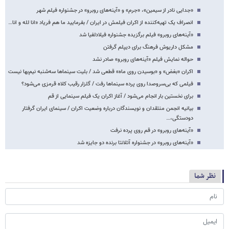
«جدایی نادر از سیمین»، «جرم» و «‌آینه‌های روبرو» در جشنواره فیلم شهر
انصراف یک تهیه‌کننده از اکران فیلمش در ایران / بفرمایید ما هم فریاد «انا لله و انا…
«آینه‌های روبرو» فیلم برگزیده جشنواره فیلادلفیا شد
مشکل داریوش فرهنگ برای دیپلم گرفتن‌
حواله نمایش فیلم «آینه‌های روبرو» صادر نشد
اکران «بغض» و «بوسیدن روی ماه» قطعی شد / بلیت سینماها سه‌شنبه نیم‌‌بها نیست
فیلمی که بی‌سروصدا روی پرده سینماها رفت / گلزار رقیب کلاه قرمزی می‌شود؟
برای نخستین بار انجام می‌شود / آغاز اکران یک فیلم ‌سینمایی از قم
بیانیه انجمن منتقدان و نویسندگان درباره وضعیت اکران / سینمای ایران گرفتار
دودستگی،…
«آینه‌های روبرو» در قم روی پرده نرفت
«آینه‌های روبرو» در جشنواره آتلانتا برنده دو جایزه شد
نظر شما