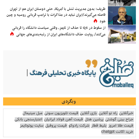
ظریف: بدون مدیریت تنش با آمریکا، حتی دوستان ایران هم از تهران
فاصله می‌گیرند/ایران نباید در مذاکرات با ترامپ قربانی روسیه و چین
شود
از سقوط در QS تا حذف از تایمز، وقتی سیاست دانشگاه را قربانی
می‌کند/ روایت حذف دانشگاه‌های ایران از رتبه‌بندی‌های جهانی
وبگردی
خبرآنلاین
راه نو آنلاین
بازی آنلاین
قیمت تلویزیون سونی
مبل مینیمال
جراح بینی گوشتی
پرشین هتل
قیمت آهن فولاد ایرانیان
اعتبارسنجی بانکی
قیمت طلا امروز
بلیط قطار
شرکت رادوکو
قیمت پروفیل
سایت یوتوتایمز
خرید اکانت chatgpt