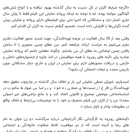
«اگرچه شرایط اکران در کل نسبت به سال گذشته بهبود نیافته و با انواع تنش‌های
گوناگون مواجه بوده، اما با توجه به اینکه پروانه نمایش این فیلم فقط تا پایان سال
جاری اعتبار دارد و مشکلاتی که اخیرا حتی برای فیلم‌های دارای پروانه و نمایش پیش‌
آمده نگرانی‌ها را افزایش داده است، تصمیم گرفتم نسبت به اکران آن اقدام کنم.
وقتی بعد از 26 سال فعالیت در عرصه تهیه‌کنندگی، جهت تمدید مجوز فعالیت دفترم
ملزم می‌شوم به حراست ارشاد مراجعه کنم. من عطای چنین مجوزی را تا سامان
یافتن چنین اوضاعی به عطای آن می بخشم. چگونه مطمئن باشم که پروانه نمایش
صادره برای «آینه های روبرو» با همه موفقیتش در اخذ جایزه از جشنواره‌های داخلی و
خارجی و دریافت مجوزهای لازم برای نمایش در ایران و خارج، دچار مشکلاتی چون
بازبینی مجدد و تبعات احتمالی آن نشود؟
امیدوارم، شورای صنفی نمایش این بار بر خلاف سال گذشته در چارچوب حقوق حقه
تهیه‌کنندگان فارغ از نسبت‌های صنفی به خود و بر اساس ضوابط مکتوب در
اساسنامه‌اش موضعی صحیح و قانونی اتخاذ کند و با مانع تراشی‌های غیر اصولی
مجددا من را از اکران این فیلم منصرف و خود را به توضیحات بی‌ارتباط و خلاف واقع
در مطبوعات وادار و ناچار نسازد.»
«آینه‌های رو‌برو» به کارگردانی نگار آذربایجانی درباره سرگذشت دو زن جوان به نام
های رعنا و آدینه است که از دو موقعیت کاملا متفاوت خانوادگی و اجتماعی
برخاسته‌اند و در پی یک اتفاق، با یکدیگر مواجه و همراه می‌شوند. رعنا برای بازیابی