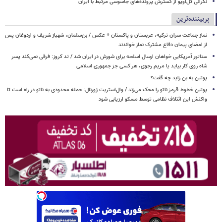
نگرانی تل‌آویو از گسترش پرونده‌های جاسوسی مرتبط با ایران
پربیننده‌ترین
نماز جماعت سران ترکیه، عربستان و پاکستان + عکس / بن‌سلمان، شهباز شریف و اردوغان پس
از امضای پیمان دفاع مشترک نماز خواندند
سناتور آمریکایی خواهان ارسال اسلحه برای شورش در ایران شد / تد کروز: فرقی نمی‌کند پسر
شاه روی کار بیاید یا مریم رجوی، هر کسی جز جمهوری اسلامی
پوتین به بن زاید چه گفت؟
پوتین خطوط قرمز ناتو را محک می‌زند / وال‌استریت ژورنال: حمله محدودی به ناتو در راه است تا
واکنش این ائتلاف نظامی توسط مسکو ارزیابی شود