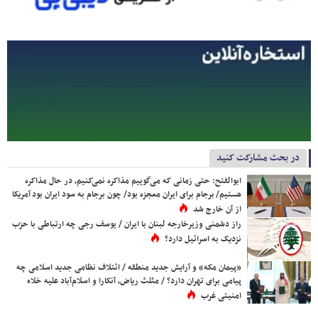
در بحث مشارکت کنید
ابوالفتح: حتی زمانی که می‌گوییم مذاکره نمی‌کنیم، در حال مذاکره
هستیم/ برجام برای ایران معجزه بود/ چون برجام به سود ایران بود آمریکا
از آن خارج شد
راز دشمنی وزیرخارجه لبنان با ایران / یوسف رجی چه ارتباطی با حزب
نزدیک به اسرائیل دارد؟
«پیمان مکه» و آرایش جدید منطقه / ائتلاف نظامی جدید اسلامی چه
پیامی برای تهران دارد؟ / مثلث ریاض، آنکارا و اسلام‌آباد علیه خلاء
امنیتی غرب