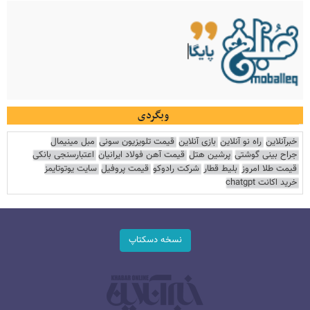
وبگردی
خبرآنلاین
راه نو آنلاین
بازی آنلاین
قیمت تلویزیون سونی
مبل مینیمال
جراح بینی گوشتی
پرشین هتل
قیمت آهن فولاد ایرانیان
اعتبارسنجی بانکی
قیمت طلا امروز
بلیط قطار
شرکت رادوکو
قیمت پروفیل
سایت یوتوتایمز
خرید اکانت chatgpt
نسخه دسکتاپ