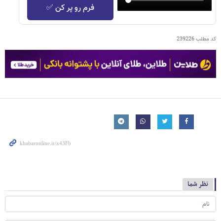
فرم رو پر کن ✅
کد مطلب
239226
نظر شما