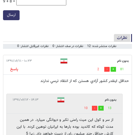
9 + 8 =
ارسال
نظرات
نظرات منتشر شده: 12
نظرات در صف انتشار: 0
نظرات غیرقابل انتشار: 0
بدون نام
۱۰:۲۳ - ۱۳۹۱/۰۶/۱۱
پاسخ
2
81
حداقل اينقدر كشور آزادي هستن كه از انتقاد ترسي ندارند
بدون نام
۱۴:۱۳ - ۱۳۹۱/۰۶/۱۲
10
13
از سر و کول این میت رامنی تکبر و دیوانگی میبارد. در همین
مدت کوتاه که کاندید بوده بارها به ایرانیان توهین کرده. با این
کارش حداقل چند میلیون رای از دست خواهد داد. زیرا 5