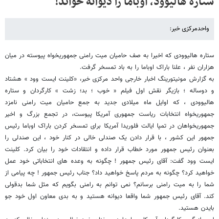
ستاره هالیوود، اوباما را دیوانه خواند!
واحدمرکزی خبر:
ستاره هالیوودی که اخیرا به صف حامیان میت رامنی جمهوریخواه پیوسته در میان
هزاران نفر ، علنا باراک اوباما را به باد تمسخر گرفت.
به گزارش مونیتورینگ اخبار خارجی واحد مرکزی خبر، «کلینت ایست وود » هشتاد
و دوساله ؛ بازیگر نقش اول فیلم « خوب ؛ بد؛ زشت » کارگردان و ستاره
هالیوودی ، که اوایل ماه میلادی جدید به جمع حامیان میت رامنی نامزد
جمهوریخواه انتخابات ریاست جمهوری آمریکا پیوست، در تجمع بزرگ و اخیر
جمهوریخواهان در تمپا ایالت فلوریدا آمریکا برای تمسخر کردن باراک اوباما رئیس
جمهور این کشور ، با قرار دادن یک صندلی خالی در کنار خود ، این صندلی را
بعنوان رئیس جمهور مورد خطاب قرار داده و انتقادات خود را بیان کرد. کلینت
ایست وود گفت: آقای رئیس جمهور ! چگونه به وعده های انتخاباتی خود عمل
خواهید کرد؟ چگونه به مردم پاسخ خواهید داد؟ جناب رئیس جمهور ! چه پیامی از
شما را به میت رامنی برسانم؟ نمی توانم به رامنی بگویم که مثل شما بدقولی
کند. آقای رئیس جمهور شما واقعا دیوانه هستید و به بدی معاون اول خود جو
بایدن هستید.