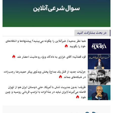
در بحث مشارکت کنید
شما نظر بدهید/ خبرآنلاین را چگونه می‌بینید؟ پیشنهادها و انتقادهای
خود را بگویید
قوه قضائیه: آقای خرازی به دادگاه ویژه روحانیت احضار شد
جزئیات جدید از قتل یک مداح/ پخش ویدئوی پیکر حمیدرضا رجب‌زاده
در شبکه‌های معاند
ظریف: بدون مدیریت تنش با آمریکا، حتی دوستان ایران هم از تهران
فاصله می‌گیرند/ایران نباید در مذاکرات با ترامپ قربانی روسیه و چین
شود