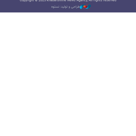
Copyright © 2025 khabaronline News Agancy, All rights reserved
طراحی و تولید: نستوه