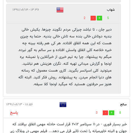
شهاب
۱۳:۳۶ - ۱۳۹۱/۰۶/۱۴
2
5
دبیر جان ، تا نباشد چیزکی مردم نگویند چیزها. یکیش خالی
بندیه دوتاش خالی بنده سه تاش خالی بندیه. حتما یه چیزی
هست که این همه اتفاق افتاده. هر کی هم رفته ببینه چه
خبره خلاصه کلی اتفاق واسش افتاده و سر سالم به گور نبرده.
میگم یه پیشنهاد. چرا یه تیم خبری از خبرآنلاین پا نمیشه بره
اونجا و گزارش میدانی تهیه کنه. نگران هزینش هم نباشید.
میتونید کلی اسپانسر بگیرید. کاری هست معمول که رسانه
های دنیا انجام میدن. یه پیشنهاده. روش فکر کنید. البته اگه
هنوز سر حرفتون هستید که میگید اونجا کلا سیفه.
صالح
۱۸:۵۶ - ۱۳۹۱/۰۶/۱۳
پاسخ
3
8
خبر بسیار فوری - در ۱۱ سپتامبر ۲۰۱۲ قرار است حادثه مهمی اتفاق بیافتد که
جهان و البته خاورمیانه را تحت تاثیر قرار می دهد... فیلم مهمی در وبلاگ زیر