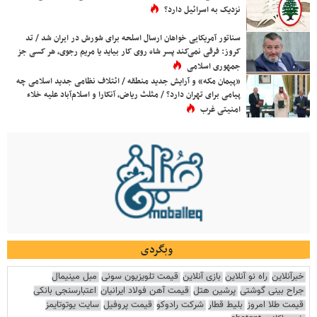
نزدیک به اسرائیل دارد؟
سناتور آمریکایی خواهان ارسال اسلحه برای شورش در ایران شد / تد
کروز: فرقی نمی‌کند پسر شاه روی کار بیاید یا مریم رجوی، هر کسی جز
جمهوری اسلامی
«پیمان مکه» و آرایش جدید منطقه / ائتلاف نظامی جدید اسلامی چه
پیامی برای تهران دارد؟ / مثلث ریاض، آنکارا و اسلام‌آباد علیه خلاء
امنیتی غرب
وبگردی
خبرآنلاین
راه نو آنلاین
بازی آنلاین
قیمت تلویزیون سونی
مبل مینیمال
جراح بینی گوشتی
پرشین هتل
قیمت آهن فولاد ایرانیان
اعتبارسنجی بانکی
قیمت طلا امروز
بلیط قطار
شرکت رادوکو
قیمت پروفیل
سایت یوتوتایمز