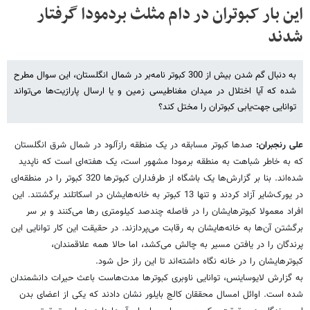
این بار کبوتران در دام مثلث بردمودا گرفتار
شدند
به دنبال گم شدن بیش از 300 کبوتر نامه‌بر در شمال انگلستان، این سوال مطرح
شده که آیا اختلال در میدان مغناطیسی زمین و یا ارسال پارازیت‌ها می‌تواند
توانایی جهت‌یابی کبوتران را مختل کند؟
علی رنجبران:
صدها کبوتر مسابقه در یک منطقه رازآلود در شمال شرق انگلستان
که به خاطر شباهت به منطقه برمودا مشهور است، یک هفته‌ای است که ناپدید
شده‌اند. بنا بر گزارش‌ها یک باشگاه از طرفداران کبوترها 320 کبوتر را در منطقه‌ای
در یورک‌شایر آزاد کردند و تنها 13 کبوتر به خانه‌هایشان در اسکاتلند برگشتند. این
افراد معمولا کبوترهایشان را در فاصله چندصد کیلومتری رها می‌کنند و بر سر
برگشتن آن‌ها به خانه‌هایشان به رقابت می‌پردازند. در حقیقت این کار توانایی این
پرندگان را در یافتن مسیر به چالش می‌کشد، اما حالا همه علاقمندان،
کبوترهایشان را در خانه نگاه داشته‌اند تا این راز حل شود.
به گزارش لایوساینس، توانایی ناوبری کبوترها مدت‌هاست باعث حیرات دانشمندان
شده است. اوائل امسال محققان کالج بایلور نشان دادند که یکی از اعضای بدن