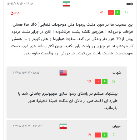
۱۸:۱۰ - ۱۳۹۱/۰۶/۱۳
amir
پاسخ
41
17
این صحبت ها در مورد مثلث برمودا مثل موجودات فضایی( ufo ها) همش
خرافات و دروغه ! هزارجور نقشه پشت حرفاشونه ! الان در جزایر مثلث برمودا
بیش از 70 هزار نفر زندگی می کنه. سقوط هواپیما و هلی کوپتر و ... همش
کار خودشونه. هر چیزی رو راحت باور نکنید. چون اکثر رسانه های غرب دست
صهیونیست هاست راحت می تونند هر دروغی رو واقعیت جلوه بدن.
شهاب
۱۸:۵۱ - ۱۳۹۱/۰۶/۱۳
13
39
پیشنهاد میکنم در راستای رسوا سازی صهیونیزم جاهانی شما با
طیاره ای اختصاصی از بالای آن مثلث خبیثة تخیلیة عبور
بفرمائید.
مهران
۲۳:۵۲ - ۱۳۹۱/۰۶/۱۳
19
2