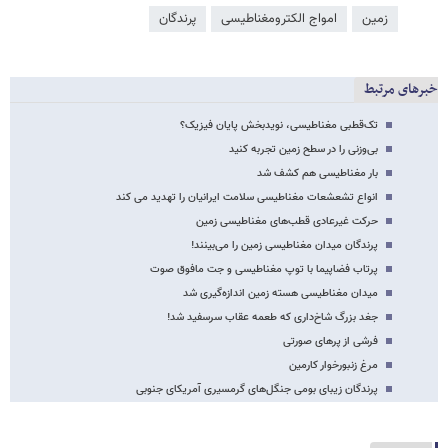
زمین
امواج الکترومغناطیسی
پرندگان
خبرهای مرتبط
تک‌قطبی مغناطیسی، نویدبخش پایان فیزیک؟
بی‌وزنی را در سطح زمین تجربه کنید
بار مغناطیسی هم کشف شد
انواع تشعشعات مغناطیسی سلامت ایرانیان را تهدید می کند
حرکت غیرعادی قطب‌های مغناطیسی زمین
پرندگان میدان مغناطیسی زمین را می‌بینند!
پرتاب فضاپیما با توپ مغناطیسی و جت مافوق صوت
میدان مغناطیسی هسته زمین اندازه‌گیری شد
جغد بزرگ شاخ‌داری که طعمه عقاب سرسفید شد!
فرشی از پرهای صورتی
مرغ زنبورخوار کارمین
پرندگان زیبای بومی جنگل‌های گرمسیری آمریکای جنوبی