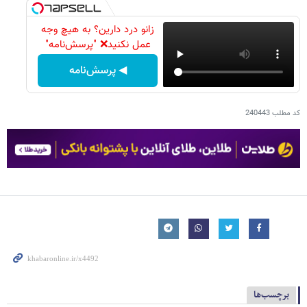
زانو درد دارین؟ به هیچ وجه
عمل نکنید❌ "پرسش‌نامه"
◀ پرسش‌نامه
کد مطلب
240443
برچسب‌ها