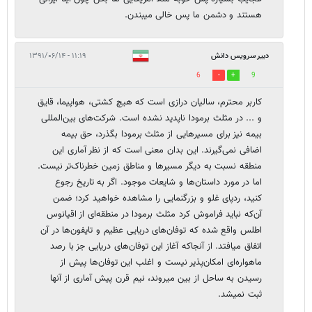
هستند و دشمن ما پس خالی میبندن.
دبیر سرویس دانش
۱۱:۱۹ - ۱۳۹۱/۰۶/۱۴
6
9
کاربر محترم، سالیان درازی است که هیچ کشتی، هواپیما، قایق
و ... در مثلث برمودا ناپدید نشده است. شرکت‌های بین‌المللی
بیمه نیز برای مسیرهایی از مثلث برمودا بگذرد، حق بیمه
اضافی نمی‌گیرند. این بدان معنی است که از نظر آماری این
منطقه نسبت به دیگر مسیرها و مناطق زمین خطرناک‌تر نیست.
اما در مورد داستان‌ها و شایعات موجود. اگر به تاریخ رجوع
کنید، ردپای غلو و بزرگنمایی را مشاهده خواهید کرد؛ ضمن
آن‌که نباید فراموش کرد مثلث برمودا در منطقه‌ای از اقیانوس
اطلس واقع شده که توفان‌های دریایی عظیم و تایفون‌ها در آن
اتفاق می‎‏افتد. از آنجاکه آغاز این توفان‌های دریایی جز با رصد
ماهواره‌ای امکان‌پذیر نیست و اغلب این توفان‌ها پیش از
رسیدن به ساحل از بین می‎روند، نیم قرن پیش آماری از آنها
ثبت نمی‎شد.