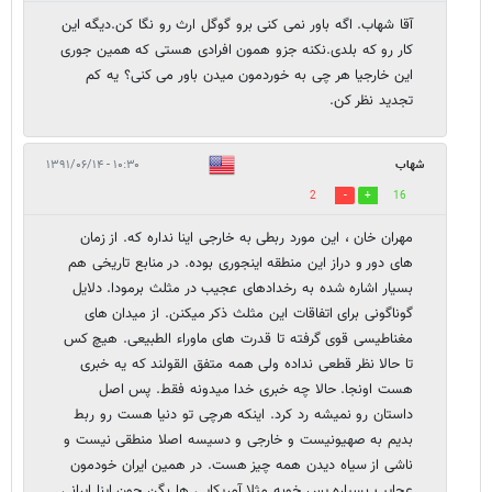
آقا شهاب. اگه باور نمی کنی برو گوگل ارث رو نگا کن.دیگه این
کار رو که بلدی.نکنه جزو همون افرادی هستی که همین جوری
این خارجیا هر چی به خوردمون میدن باور می کنی؟ یه کم
تجدید نظر کن.
شهاب
۱۰:۳۰ - ۱۳۹۱/۰۶/۱۴
2
16
مهران خان ، این مورد ربطی به خارجی اینا نداره که. از زمان
های دور و دراز این منطقه اینجوری بوده. در منابع تاریخی هم
بسیار اشاره شده به رخدادهای عجیب در مثلث برمودا. دلایل
گوناگونی برای اتفاقات این مثلث ذکر میکنن. از میدان های
مغناطیسی قوی گرفته تا قدرت های ماوراء الطبیعی. هیچ کس
تا حالا نظر قطعی نداده ولی همه متفق القولند که یه خبری
هست اونجا. حالا چه خبری خدا میدونه فقط. پس اصل
داستان رو نمیشه رد کرد. اینکه هرچی تو دنیا هست رو ربط
بدیم به صهیونیست و خارجی و دسیسه اصلا منطقی نیست و
ناشی از سیاه دیدن همه چیز هست. در همین ایران خودمون
عجایب بسیاره پس خوبه مثلا آمریکایی ها بگن چون اینا ایرانی