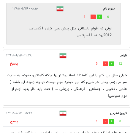
بدون نام
۰۸:۵۰ - ۱۳۹۱/۰۶/۱۴
1
6
اوني كه اقوام باستاني مثل پيش بيني كردن 21دسامبر
2012بود نه 11سپتامبر
نارنجی
۱۲:۲۸ - ۱۳۹۱/۰۶/۱۴
پاسخ
0
12
خیلی حال می کنم با این کامنتا ! اصلا بیشتر برا اینکه کامنتارو بخونم به سایت
سر می زنم. یعنی هر خبری که می خونید مهم نیست تو چه زمینه ای باشه (
علمی ، تخیلی ، اجتماعی ، فرهنگی ، ورزشی ... ) حتما باید نظر بدید اونم از
نوع سیاسی!
فیروز شفیعی
۱۵:۲۲ - ۱۳۹۱/۰۶/۱۷
پاسخ
1
0
صالح جان اونیکه منظور شماست پیش بینی نوستراداموس پیشگوی فرانسوی