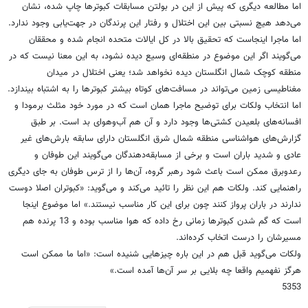
اما مطالعه دیگری که پیش از این در بولتن مسابقات کبوترها چاپ شده، نشان
می‌دهد هیچ نسبتی بین این اختلال و رفتار این پرندگان در جهت‌یابی وجود ندارد.
اما ماجرا اینجاست که تحقیق بالا در کل ایالات متحده انجام شده و محققان
می‌گویند اگر این موضوع در منطقه‌ای وسیع دیده نشود، به این معنا نیست که در
منطقه کوچک شمال انگلستان دیده نخواهد شد؛ یعنی اختلال در میدان
مغناطیسی زمین می‌تواند در مسافت‌های کوتاه بیشتر کبوترها را به اشتباه بیندازد.
اما انتخاب ولکات برای توضیح ماجرا همان است که در مورد خود مثلث برمودا و
افسانه‌های بلعیدن کشتی‌ها وجود دارد و آن هم آب‌وهوای بد است. بر طبق
گزارش‌های هواشناسی منطقه شمال شرق انگلستان دارای سابقه بارش‌های غیر
عادی و شدید باران است و برخی از مسابقه‌دهندگان می‌گویند این طوفان و
رعدوبرق ممکن است باعث شود رهبر گروه، آن‌ها را از ترس طوفان به جای دیگری
راهنمایی کند. ولکات هم این نظر را تائید می‌کند و می‌گوید: «کبوتران اصلا دوست
ندارند در باران پرواز کنند چون برای این کار مناسب نیستند.» اما موضوع اینجا
است که گم شدن کبوترها زمانی رخ داده که هوا مناسب بوده و 13 پرنده هم
مسیرشان را درست اتخاب کرده‌اند.
ولکات می‌گوید قبل هم در این باره چیزهایی شنیده است: «اما ما ممکن است
هرگز نفهمیم واقعا چه بلایی بر سر آن‌ها آمده است.»
5353