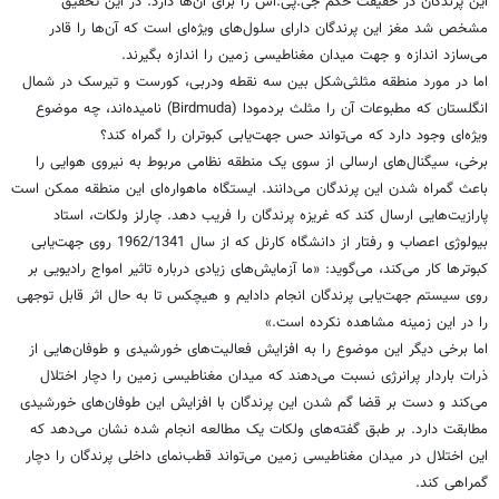
این پرندگان در حقیقت حکم جی.پی.اس را برای آن‌ها دارد. در این تحقیق
مشخص شد مغز این پرندگان دارای سلول‌های ویژه‌ای است که آن‌ها را قادر
می‌سازد اندازه و جهت میدان مغناطیسی زمین را اندازه بگیرند.
اما در مورد منطقه مثلثی‌شکل بین سه نقطه ودربی، کورست و تیرسک در شمال
انگلستان که مطبوعات آن را مثلث بردمودا (Birdmuda) نامیده‌اند، چه موضوع
ویژه‌ای وجود دارد که می‌تواند حس جهت‌یابی کبوتران را گمراه کند؟
برخی، سیگنال‌های ارسالی از سوی یک منطقه نظامی مربوط به نیروی هوایی را
باعث گمراه شدن این پرندگان می‌دانند. ایستگاه ماهواره‌ای این منطقه ممکن است
پارازیت‌هایی ارسال کند که غریزه پرندگان را فریب دهد. چارلز ولکات، استاد
بیولوژی اعصاب و رفتار از دانشگاه کارنل که از سال 1962/1341 روی جهت‌یابی
کبوترها کار می‌کند، می‌گوید: «ما آزمایش‌های زیادی درباره تاثیر امواج رادیویی بر
روی سیستم جهت‌یابی پرندگان انجام دادایم و هیچکس تا به حال اثر قابل توجهی
را در این زمینه مشاهده نکرده است.»
اما برخی دیگر این موضوع را به افزایش فعالیت‌های خورشیدی و طوفان‌هایی از
ذرات باردار پرانرژی نسبت می‌دهند که میدان مغناطیسی زمین را دچار اختلال
می‌کند و دست بر قضا گم شدن این پرندگان با افزایش این طوفان‌های خورشیدی
مطابقت دارد. بر طبق گفته‌های ولکات یک مطالعه انجام شده نشان می‌دهد که
این اختلال در میدان مغناطیسی زمین می‌تواند قطب‌نمای داخلی پرندگان را دچار
گمراهی کند.