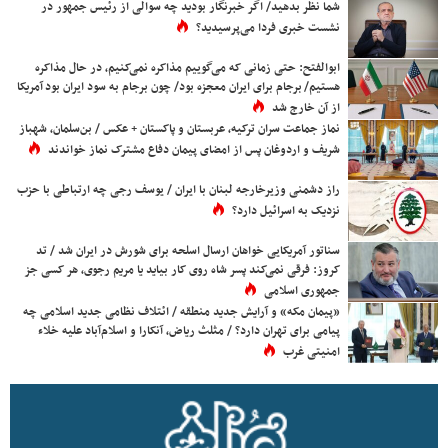
شما نظر بدهید/ اگر خبرنگار بودید چه سوالی از رئیس جمهور در
نشست خبری فردا می‌پرسیدید؟
ابوالفتح: حتی زمانی که می‌گوییم مذاکره نمی‌کنیم، در حال مذاکره
هستیم/ برجام برای ایران معجزه بود/ چون برجام به سود ایران بود آمریکا
از آن خارج شد
نماز جماعت سران ترکیه، عربستان و پاکستان + عکس / بن‌سلمان، شهباز
شریف و اردوغان پس از امضای پیمان دفاع مشترک نماز خواندند
راز دشمنی وزیرخارجه لبنان با ایران / یوسف رجی چه ارتباطی با حزب
نزدیک به اسرائیل دارد؟
سناتور آمریکایی خواهان ارسال اسلحه برای شورش در ایران شد / تد
کروز: فرقی نمی‌کند پسر شاه روی کار بیاید یا مریم رجوی، هر کسی جز
جمهوری اسلامی
«پیمان مکه» و آرایش جدید منطقه / ائتلاف نظامی جدید اسلامی چه
پیامی برای تهران دارد؟ / مثلث ریاض، آنکارا و اسلام‌آباد علیه خلاء
امنیتی غرب