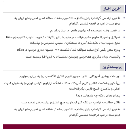
آخرین اخبار
«قانون لیندسی گراهام» با رای قاطع سنا تصویب شد / اضافه شدن تحریم‌های ایران به
درخواست ترامپ در لایحه لیندسی گراهام
عراقچی: وقت آن رسیده که برادری واقعی در پیش بگیریم
اسرائیل و آمریکا جلوی حضور فرانسه در جنوب لبنان را گرفتند / فهرست اولیه کشورهای حافظ
صلح جنوب لبنان تائید شد /بیروت پیمانکاران امنیتی خصوصی را نپذیرفت
پروژه سالن رقص کاخ سفید متوقف شد / شکست ۴۰۰ میلیون دلاری ترامپ در دادگاه
پاشینیان: زمان برگزاری همه‌پرسی پیوستن ارمنستان به اروپا فرا نرسیده است
پربیننده‌ترین
دیپلمات پیشین آمریکایی: شاید مجبور شویم کنترل تنگه هرمز را به ایران بسپاریم
بزرگ‌ترین شکست نظامی تاریخ آمریکا / استاد دانشگاه ایلینوی: ترامپ ایران را به عنوان قدرت
اصلی و بلامنازع خلیج فارس پذیرفته‌است
پیمان دفاعی مکه چه بندهایی دارد؟
بقائی خطاب به ترامپ: در تنگه گیر کرده‌ای و هیچ اعتباری برایت باقی نمانده‌است
«قانون لیندسی گراهام» با رای قاطع سنا تصویب شد / اضافه شدن تحریم‌های ایران به
درخواست ترامپ در لایحه لیندسی گراهام