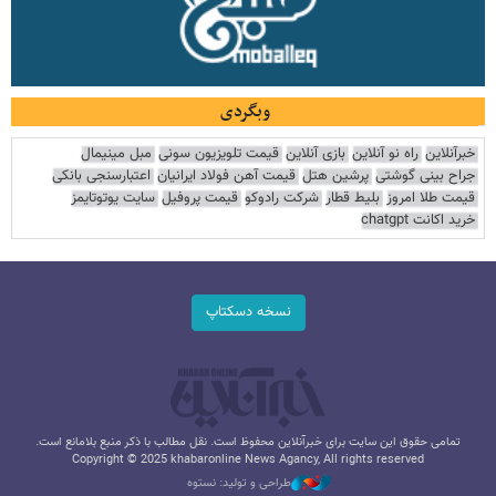
وبگردی
خبرآنلاین
راه نو آنلاین
بازی آنلاین
قیمت تلویزیون سونی
مبل مینیمال
جراح بینی گوشتی
پرشین هتل
قیمت آهن فولاد ایرانیان
اعتبارسنجی بانکی
قیمت طلا امروز
بلیط قطار
شرکت رادوکو
قیمت پروفیل
سایت یوتوتایمز
خرید اکانت chatgpt
نسخه دسکتاپ
تمامی حقوق این سایت برای خبرآنلاین محفوظ است. نقل مطالب با ذکر منبع بلامانع است.
Copyright © 2025 khabaronline News Agancy, All rights reserved
طراحی و تولید: نستوه