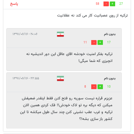
پاسخ
58
27
ترکیه از روی عصبانیت کار می کند نه عقلانیت
بدون نام
۲۰:۰۶ - ۱۳۹۱/۰۶/۱۶
11
17
ترکیه بفکر امنیت خودشه اقای عاقل این دور اندیشیه نه
انچیزی که شما میگی!
بدون نام
۲۲:۵۵ - ۱۳۹۱/۰۶/۱۶
8
10
عزیزم قراره نیست سوریه رو فتح کنن فقط اینقدر ضعیفش
میکنن که دیگه بره تو لاک خودش!! فک کردی همین الان
ترکیه و غرب عقب نشینی کنن چند سال طول میکشه تا این
کشور باز سازی بشه!؟