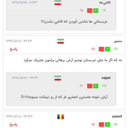
6تايي ها
۱۱:۳۳ - ۱۳۹۱/۰۶/۱۹
16
19
عربستاني ها شانس آوردن كه 6تايي نشدن!!!
منصور
۲۲:۲۳ - ۱۳۹۱/۰۶/۱۸
پاسخ
65
92
نه که اگر ما جای عربستان بودیم آرش برهانی برامون هتریک میکرد
۲۳:۳۱ - ۱۳۹۱/۰۶/۱۸
sajjad
31
100
آرش نتونه جاستین انصاری فر که از رو نیمکت میتونه!!!:D
۲۲:۳۳ - ۱۳۹۱/۰۶/۱۸
yousef
پاسخ
28
85