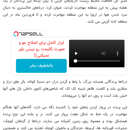
مدیر کل حفاظت محیط زیست آذربایجان غربی با بیان اینکه این پرندگان از یک
هفته پیش به این منطقه مهاجرت کردند، عنوان کرد: درناهای خاکستری به دنبال
سرد شدن هوا در اروپا به این منطقه مهاجرت کرده و تا فروردین ماه در این
منطقه لانه گزینی می کنند.
ابزار کامل برای اصلاح مو و
صورت (قیمت رو ببینی باور
نمیکنی!)
باتخفیف بخر
درناها پرندگانی هستند بزرگ، با پاها و گردن دراز، دم نسبتا کوتاه، بال های دراز و
منقاری بلند و کلفت، ظاهر شبیه لک‌ لک که شاهپرهای ثانوی داخلی بال های آنها
خیلی بلند است و روی دم آنها را می‌پوشاند.
این پرنده در پرواز کردن پاهای خود را کشیده نگه می ‌دارد، گله‌های آنها هنگام
مهاجرت در یک خط به شکل هفت پرواز می‌ کنند، نر و ماده این نوع پرنده
همشکل بوده و معمولا روی زمین آشیانه می ‌سازند، درناها از گیاهان کوچک،
حشرات، قورباغه ‌ها، کرم‌ها، خزندگان و ماهیان کوچک تغذیه می کنند و همچنین