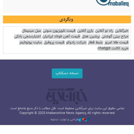
وبگردی
خبرآنلاین
راه نو آنلاین
بازی آنلاین
قیمت تلویزیون سونی
مبل مینیمال
جراح بینی گوشتی
پرشین هتل
قیمت آهن فولاد ایرانیان
اعتبارسنجی بانکی
قیمت طلا امروز
بلیط قطار
شرکت رادوکو
قیمت پروفیل
سایت یوتوتایمز
خرید اکانت chatgpt
نسخه دسکتاپ
تمامی حقوق این سایت برای خبرآنلاین محفوظ است. نقل مطالب با ذکر منبع بلامانع است.
Copyright © 2025 khabaronline News Agancy, All rights reserved
طراحی و تولید: نستوه