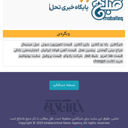
وبگردی
خبرآنلاین
راه نو آنلاین
بازی آنلاین
قیمت تلویزیون سونی
مبل مینیمال
جراح بینی گوشتی
پرشین هتل
قیمت آهن فولاد ایرانیان
اعتبارسنجی بانکی
قیمت طلا امروز
بلیط قطار
شرکت رادوکو
قیمت پروفیل
سایت یوتوتایمز
خرید اکانت chatgpt
نسخه دسکتاپ
تمامی حقوق این سایت برای خبرآنلاین محفوظ است. نقل مطالب با ذکر منبع بلامانع است.
Copyright © 2025 khabaronline News Agancy, All rights reserved