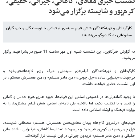
نشست خبری معادی، کاهانی، جیرانی، حقیقی،
کرم‌پور و شایسته برگزار می‌شود
کارگردانان و تهیه‌کنندگان شش فیلم سینمای اجتماعی با نویسندگان و خبرنگاران
مطبوعاتی به گفت‌وگو می‌نشینند.
به گزارش خبرآنلاین، این نشست شنبه اول مهر ساعت 11 صبح در بشرا فیلم برگزار
می‌شود.
کارگردانان و تهیه‌کنندگان فیلم‌های سینمایی «برف روی کاج‌ها»،«بی‌خود و
بی‌جهت»،«پذیرایی ساده»،«پل چوبی»،«من مادر هستم» و«من همسرش هستم» در
این نشست حضور خواهند داشت.
با وجود گمانه‌زنی‌ها در خصوص اسامی این فیلم‌ها، حوزه هنری هیچ حدس و گمانی
را تایید و یا تکذیب نکرد، اما بالاخره طی نامه‌ای اسامی شش فیلم مشکل‌دار را به
وزارت فرهنگ و ارشاد اسلامی داده است
.
فیلم‌های «برف‌روی کاج‌ها» پیمان معادی،«من همسرش هستم» مصطفی شایسته،
«پل چوبی»مهدی کرم‌پور «بی‌خود و بی‌جهت» عبدالرضا کاهانی، «پذیرایی ساده» مانی
حقیقی و «من مادر هستم» فریدون جیرانی در این لیست قرار گرفته‌اند
.