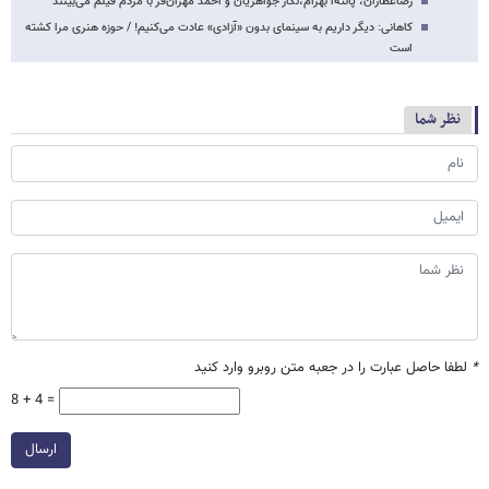
رضاعطاران، پانته‌آ بهرام،نگار جواهریان و احمد مهران‌فر با مردم فیلم می‌بینند
کاهانی: دیگر داریم به سینمای بدون «آزادی» عادت می‌کنیم! / حوزه هنری مرا کشته
است
نظر شما
*
لطفا حاصل عبارت را در جعبه متن روبرو وارد کنید
8 + 4 =
ارسال