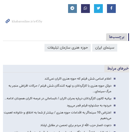
برچسب‌ها
سینمای ایران
حوزه هنری سازمان تبلیغات
خبرهای مرتبط
اعلام اسامی شش فیلم که حوزه هنری اکران نمی‌کند
دوئل حوزه هنری با کارگردانان و تهیه کنندگان شش فیلم / حرکات افراطی منجر به
مرگ سینمای…
بیانیه کانون کارگردانان درباره بحران اکران / نابسامانی در عرصه اکران همچنان ادامه…
«بردو» به جشنواره فیلم فجر می‌رود
اعتراض 10 سینماگر به اقدامات حوزه هنری / بیشتر از شما به اخلاق و خانواده اهمیت
می‌دهیم
دعوت انصار حزب الله از مردم برای تحصن در مقابل ارشاد