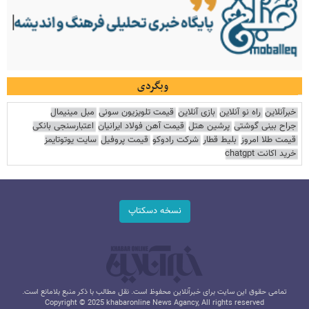
وبگردی
خبرآنلاین
راه نو آنلاین
بازی آنلاین
قیمت تلویزیون سونی
مبل مینیمال
جراح بینی گوشتی
پرشین هتل
قیمت آهن فولاد ایرانیان
اعتبارسنجی بانکی
قیمت طلا امروز
بلیط قطار
شرکت رادوکو
قیمت پروفیل
سایت یوتوتایمز
خرید اکانت chatgpt
نسخه دسکتاپ
تمامی حقوق این سایت برای خبرآنلاین محفوظ است. نقل مطالب با ذکر منبع بلامانع است.
Copyright © 2025 khabaronline News Agancy, All rights reserved