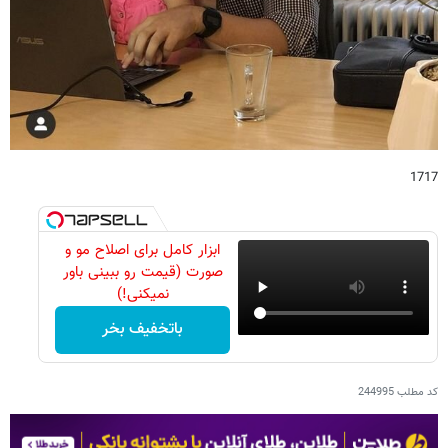
1717
ابزار کامل برای اصلاح مو و
صورت (قیمت رو ببینی باور
نمیکنی!)
باتخفیف بخر
کد مطلب
244995