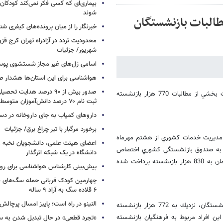
بیماری‌ای که کسی فکر نمی‌کند کودکان ب
شوند
طالبات بازنشستگان
خبرنگار را از میان پرونده‌های کیفری شن
شهریور/ جزئیات
اسامی ژل‌های غیر مجاز شستشوی پو
هواشناسی برای این استان‌ها هشدار صا
صدور بیش از ۹۰ درصد هدایت 
مدير عامل صندوق بازنشستگي كشوري اعلام كرد: تمهيدات لازم براي پرداخت بخشي از مطالبات 770 هزار بازنشسته
ثبت نام ۷۰ درصد دانش‌آموزان متوسطه اول
داروهای کمیاب به جای داروخانه در دس
برخورد مرگبار با تیر چراغ برق/ جزئیات
ن مديريت خدمات كشوري از هشتم مهرماه
اعضای هیئت علمی، دانشجویان نخبه و 
هام شركت‌هاي دولتي به صندوق بازنشستگي كشوري اختصاص
دانشگاه در یک شبکه‌ اثرگذار
يافت كه تاكنون از محل فروش اين سهام‌ها طي دو قسط جمعا 420 هزار تومان به 830 هزار بازنشسته پرداخت شده
پیش‌بینی کارشناس هواشناسی برای روزه
چهارمین کودک قربانی حمله سگ‌های 
۶ قلاده سگ به آراد ۹ ساله
النینو در راه است؛ پاییز امسال پرچال
بنابراين گزارش، در حال حاضر پس از تسويه كامل حدود 60 هزار نفر از بازنشستگان، نزديك به 772 هزار بازنشسته
ين افراد مربوط به فرهنگيان بازنشسته
«تجرد قطعی» در حال تبدیل شدن به 