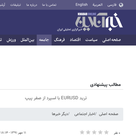
فارسی
العربية
English
تماس با ما
درباره ما
تبلیغات
آرشی
صفحه اصلی
سیاست
اقتصاد
فرهنگ
جامعه
بین‌الملل
ورزش
تا
مطالب پیشنهادی
ترید EURUSD با اسپرد از صفر پیپ
صفحه اصلی
اخبار اجتماعی
دیگر خبرها
۱۱ مهر ۱۳۹۱ - ۱۸:۱۴
۰ نفر