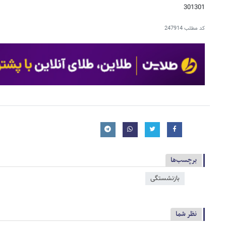
301301
کد مطلب
247914
برچسب‌ها
بازنشستگی
نظر شما