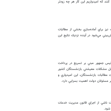
ند كه اميدواريم اين كار هر چه زودتر
نيز براي آماده‌سازي بخشي از مطالبات
يني مي‌شود در آينده نزديك نتايج اين
يس جمهور مبني بر تسريع در پرداخت
حل مشكلات معيشتي بازنشستگان كشور
مطالبات بازنشستگان، اين اميدواري و
ظر مسئولان دولت اهميت بسزايي دارد.
ل دريافت مطالبات ناشي از اجراي قانون مديريت خدمات
 شود.