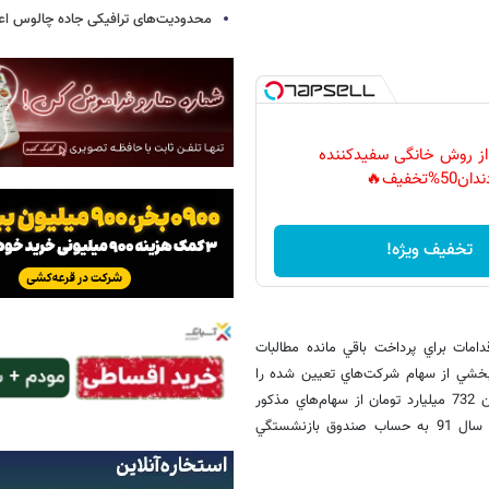
محدودیت‌های ترافیکی جاده چالوس اع
 از روش خانگی سفیدکننده
دان50%تخفیف🔥
تخفیف ویژه!
مات براي پرداخت باقي مانده مطالبات
بخشي از سهام شركت‌هاي تعيين شده را
به صورت نقدي و بخش ديگر را به صورت اقساط به فروش برساند كه تاكنون 732 ميليارد تومان از سهام‌هاي مذكور
فروخته شده و از اين مبلغ 375 ميليارد تومان بابت سال 90 و شش ماهه سال 91 به حساب صندوق بازنشستگي