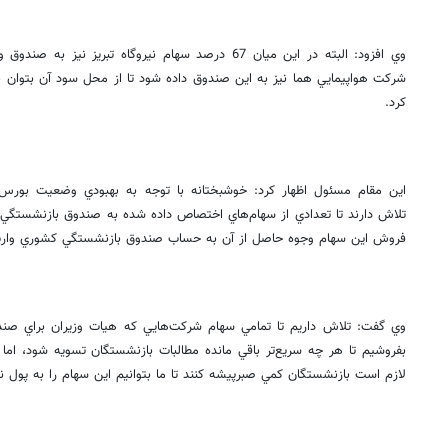
وي افزود: البته در اين ميان 67 درصد سهام نيروگاه تبريز
شركت هواپيمايي هما نيز به اين صندوق داده شود تا از محل سود آن بتوان ب
كرد.
اين مقام مسئول اظهار كرد: خوشبختانه با توجه به بهبودي وضعيت بور
تلاش دارند تا تعدادي از سهام‌هاي اختصاص داده شده به صندوق بازنشستگي ك
فروش اين سهام‌ وجوه حاصل از آن به حساب صندوق بازنشستگي كشوري واري
وي گفت: تلاش داريم تا تمامي سهام شركت‌هايي كه هيات وزيران براي صن
بفروشيم تا هر چه سريع‌تر باقي مانده مطالبات بازنشستگان تسويه شود، اما
لازم است بازنشستگان كمي صبرپیشه كنند تا ما بتوانيم اين سهام را به پول نق