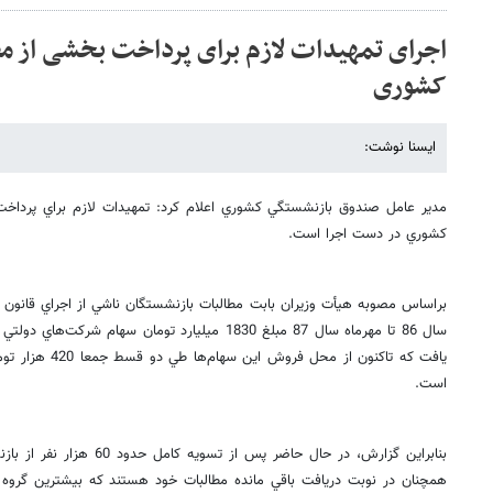
اجرای تمهیدات لازم برای پرداخت بخشی از م
کشوری
ایسنا نوشت:
كشوري در دست اجرا است.
براساس مصوبه هيأت وزيران بابت مطالبات بازنشستگان ناشي از اجراي قانو
سال 86 تا مهرماه سال 87 مبلغ 1830 ميليارد تومان س
است.
همچنان در نوبت دريافت باقي مانده مطالبات خود هستند كه بيشترين گروه ا