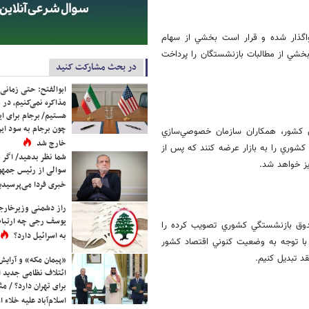
 نيز به صندوق واگذار شده و قرار است بخشي از سهام
خشي از مطالبات بازنشستگان را پرداخت
در بحث مشارکت کنید
ابوالفتح: حتی زمانی 
مذاکره نمی‌کنیم، در 
هستیم/ برجام برای ای
چون برجام به سود ایرا
س كشور، همكاران سازمان خصوصي‌سازي
خارج شد
شوري را به بازار عرضه كنند كه پس از
شما نظر بدهید/ اگر خ
ز خواهد شد.
سوالی از رئیس جمه
خبری فردا می‌پرسیدی
راز دشمنی وزیرخارجه 
یوسف رجی چه ارتباط
دوق بازنشستگي كشوري تصويب كرده را
به اسرائیل دارد؟
 با توجه به وضعيت كنوني اقتصاد كشور
د تبديل كنيم.
«پیمان مکه» و آرایش
ائتلاف نظامی جدید 
برای تهران دارد؟ / مث
اسلام‌آباد علیه خلاء