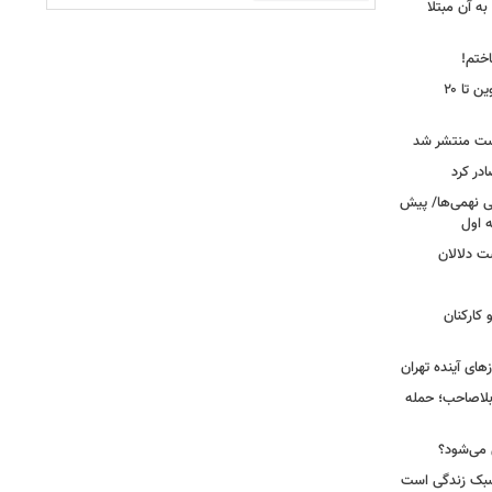
ه آن مبتلا
اختم!
محدودیت تردد در آزادراه تهران کرج قزوین تا ۲۰
ست منتشر شد
در کرد
تحصیلی نهمی‌ها/ پیش
ت دلالان
کارکنان
ای آینده تهران
بلاصاحب؛ حمله
ش می‌شود؟
سبک زندگی است