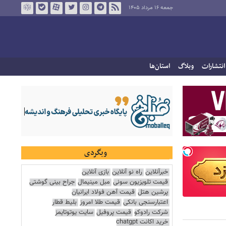
جمعه ۱۶ مرداد ۱۴۰۵
انتشارات
وبلاگ
استان‌ها
وبگردی
خبرآنلاین
راه نو آنلاین
بازی آنلاین
قیمت تلویزیون سونی
مبل مینیمال
جراح بینی گوشتی
پرشین هتل
قیمت آهن فولاد ایرانیان
اعتبارسنجی بانکی
قیمت طلا امروز
بلیط قطار
شرکت رادوکو
قیمت پروفیل
سایت یوتوتایمز
خرید اکانت chatgpt