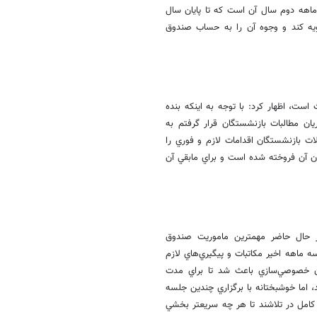
اهه دوم سال آن است كه تا پايان سال
ساط تسويه كند و وجوه آن را به حساب صندوق
ست، اظهار كرد: با توجه به اينكه بنده
يان مطالبات بازنشستگان قرار گرفتم به
ت بازنشستگان اقدامات لازم و فوري را
از 1830 ميلياردتومان سهام نزديك 732 ميلياردتومان آن فروخته شده است و براي مابقي آن
در حال حاضر مهمترين ماموريت صندوق
ماهه اخير مكاتبات و پيگيري‌هاي لازم
ان خصوصي‌سازي باعث شد تا براي مدت
 اما خوشبختانه با برگزاري چندين جلسه
كامل در تلاشند تا هر چه سريعتر بخشي