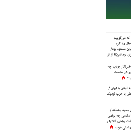
که می‌گوییم
حال مذاکره
ران معجزه بود/
ن بود آمریکا از آن
برنگار بودید چه
ور در نشست
د؟
لبنان با ایران /
ی با حزب نزدیک
 جدید منطقه /
اسلامی چه پیامی
لث ریاض، آنکارا و
 امنیتی غرب