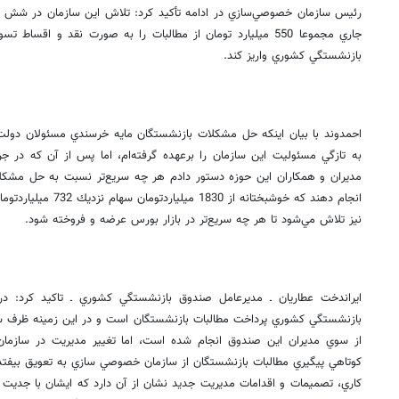
رئيس سازمان خصوصي‌سازي در ادامه تأكيد كرد: تلاش اين سازمان در شش م
جاري مجموعا 550 ميليارد تومان از مطالبات را به صورت نقد و اق
بازنشستگي كشوري واريز كند.
احمدوند با بيان اينكه حل مشكلات بازنشستگان مايه خرسندي مسئولان دولت ا
به تازگي مسئوليت اين سازمان را برعهده گرفته‌ام، اما پس از آن كه در جر
مديران و همكاران اين حوزه دستور دادم هر چه سريع‌تر نسبت به حل مشكلا
انجام دهند كه خوشبختانه 
نيز تلاش مي‌شود تا هر چه سريع‌تر در بازار بورس عرضه و فروخته شود.
ايراندخت عطاريان ـ مديرعامل صندوق بازنشستگي كشوري ـ تاكيد كرد: 
بازنشستگي كشوري پرداخت مطالبات بازنشستگان است و در اين زمينه ظرف سه 
از سوي مديران اين صندوق انجام شده است، اما تغيير مديريت در سازم
كوتاهي پيگيري مطالبات بازنشستگان از سازمان خصوصي سازي به تعويق بيفتد،
كاري، تصميمات و اقدامات مديريت جديد نشان از آن دارد كه ايشان با جديت 