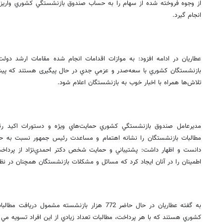
از وجوه فروخته شده از سهام را به حساب صندوق بازنشستگي كشوري واريز كن
انجام گيرد.
عطاريان در ادامه افزود: به موازات اقدامات انجام شده مقامات ارشد دولت 
بازنشستگان كشوري با سعه‌صدر و عزمي جدي در حال پیگیری هستند كه پيش‌ب
تلاش‌ها همراه با اخبار خوب به بازنشستگان اعلام شود.
مديرعامل صندوق بازنشستگي كشوري حمايت‌هاي ويژه و دستورات اكيد رئ
مطالبات بازنشستگان را نشانه اهتمام و مساعدت رئيس جمهور نسبت به 
دانست و اظهار داشت: پشتيباني و حمايت شخص دكتر احمدي‌نژاد از پرداخت 
اطمينان را در آنان ايجاد كرد كه مسائل و مشكلات بازنشستگان همچنان در ن
به گفته عطاريان در حال حاضر 772 هزار بازنشسته مشمو
كشوري هستند كه با هر پرداخت، مطالبات تعداد زيادي از اين افراد تسويه مي