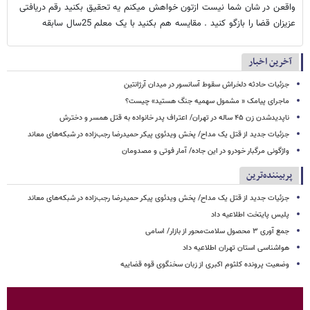
واقعن در شان شما نیست ازتون خواهش میکنم یه تحقیق بکنید رقم دریافتی
عزیزان قضا را بازگو کنید . مقایسه هم بکنید با یک معلم 25سال سابقه
آخرین اخبار
جزئیات حادثه دلخراش سقوط آسانسور در میدان آرژانتین
ماجرای پیامک « مشمول سهمیه جنگ هستید» چیست؟
ناپدیدشدن زن ۴۵ ساله در تهران/ اعتراف پدر خانواده به قتل همسر و دخترش
جزئیات جدید از قتل یک مداح/ پخش ویدئوی پیکر حمیدرضا رجب‌زاده در شبکه‌های معاند
واژگونی مرگبار خودرو در این جاده/ آمار فوتی و مصدومان
پربیننده‌ترین
جزئیات جدید از قتل یک مداح/ پخش ویدئوی پیکر حمیدرضا رجب‌زاده در شبکه‌های معاند
پلیس پایتخت اطلاعیه داد
جمع آوری ۳ محصول سلامت‌محور از بازار/ اسامی
هواشناسی استان تهران اطلاعیه داد
وضعیت پرونده کلثوم اکبری از زبان سخنگوی قوه قضاییه