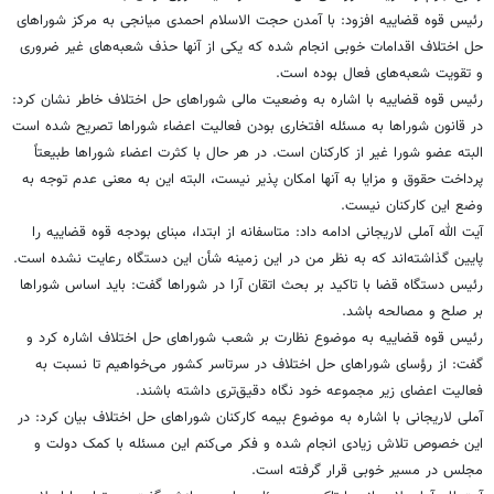
رئیس قوه قضاییه افزود: با آمدن حجت الاسلام احمدی میانجی به مرکز شوراهای
حل اختلاف اقدامات خوبی انجام شده که یکی از آنها حذف شعبه‌های غیر ضروری
و تقویت شعبه‌های فعال بوده است.
رئیس قوه قضاییه با اشاره به وضعیت مالی شوراهای حل اختلاف خاطر نشان کرد:
در قانون شوراها به مسئله افتخاری بودن فعالیت اعضاء شوراها تصریح شده است
البته عضو شورا غیر از کارکنان است. در هر حال با کثرت اعضاء شوراها طبیعتاً
پرداخت حقوق و مزایا به آنها امکان پذیر نیست، البته این به معنی عدم توجه به
وضع این کارکنان نیست.
آیت الله آملی لاریجانی ادامه داد: متاسفانه از ابتدا، مبنای بودجه قوه قضاییه را
پایین گذاشته‌اند که به نظر من در این زمینه شأن این دستگاه رعایت نشده است.
رئیس دستگاه قضا با تاکید بر بحث اتقان آرا در شوراها گفت: باید اساس شوراها
بر صلح و مصالحه باشد.
رئیس قوه قضاییه به موضوع نظارت بر شعب شوراهای حل اختلاف اشاره کرد و
گفت: از رؤسای شوراهای حل اختلاف در سرتاسر کشور می‌خواهیم تا نسبت به
فعالیت اعضای زیر مجموعه خود نگاه دقیق‌تری داشته باشند.
آملی لاریجانی با اشاره به موضوع بیمه کارکنان شوراهای حل اختلاف بیان کرد: در
این خصوص تلاش زیادی انجام شده و فکر می‌کنم این مسئله با کمک دولت و
مجلس در مسیر خوبی قرار گرفته است.