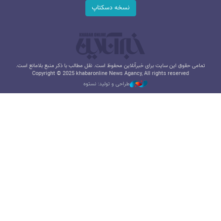
نسخه دسکتاپ
تمامی حقوق این سایت برای خبرآنلاین محفوظ است. نقل مطالب با ذکر منبع بلامانع است.
Copyright © 2025 khabaronline News Agancy, All rights reserved
طراحی و تولید: نستوه