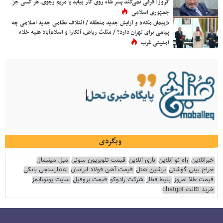
کروز: فرقی نمی‌کند پسر شاه روی کار بیاید یا مریم رجوی، هر کسی جز
جمهوری اسلامی
«پیمان مکه» و آرایش جدید منطقه / ائتلاف نظامی جدید اسلامی چه
پیامی برای تهران دارد؟ / مثلث ریاض، آنکارا و اسلام‌آباد علیه خلاء
امنیتی غرب
وبگردی
خبرآنلاین
راه نو آنلاین
بازی آنلاین
قیمت تلویزیون سونی
مبل مینیمال
جراح بینی گوشتی
پرشین هتل
قیمت آهن فولاد ایرانیان
اعتبارسنجی بانکی
قیمت طلا امروز
بلیط قطار
شرکت رادوکو
قیمت پروفیل
سایت یوتوتایمز
خرید اکانت chatgpt