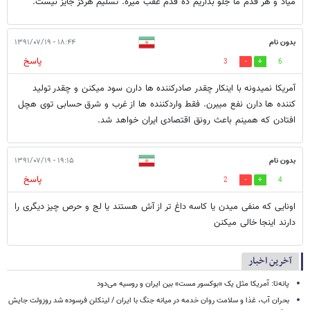
میاد و هر قدم ما جلو بذاریم ده قدم عقب میره. تسلیم هرگز جایز نیست.
بدون نام
۱۸:۴۴ - ۱۳۹۱/۰۷/۱۹
پاسخ
3
6
آمریکا نمیدونه با اینکار چقدر صادرکننده ها دارن سود میکنن و چقدر تولید
کننده ها دارن نفع میبرن. فقط واردکننده ها از غرب و شرق حسابی توی هچل
افتادن که همینم باعث رونق اقتصادی ایران خواهد شد.
بدون نام
۱۹:۱۵ - ۱۳۹۱/۰۷/۱۹
پاسخ
2
4
اونایی که منفی میدن یا کاسه داغ تر از آش هستند یا لج و حرص چیز دیگری را
دارند اینجا خالی میکنن
آخرین اخبار
پانه‌تا: آمریکا مثل یک «بوکسور مست» بین ایران و روسیه می‌دود
بحران آب، غذا و سلامت روان خدمه در میانه جنگ با ایران / لینکلن فرسوده شد روزولت جایش