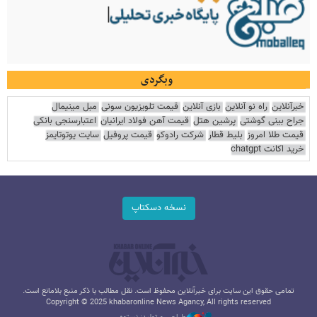
وبگردی
خبرآنلاین
راه نو آنلاین
بازی آنلاین
قیمت تلویزیون سونی
مبل مینیمال
جراح بینی گوشتی
پرشین هتل
قیمت آهن فولاد ایرانیان
اعتبارسنجی بانکی
قیمت طلا امروز
بلیط قطار
شرکت رادوکو
قیمت پروفیل
سایت یوتوتایمز
خرید اکانت chatgpt
نسخه دسکتاپ
تمامی حقوق این سایت برای خبرآنلاین محفوظ است. نقل مطالب با ذکر منبع بلامانع است.
Copyright © 2025 khabaronline News Agancy, All rights reserved