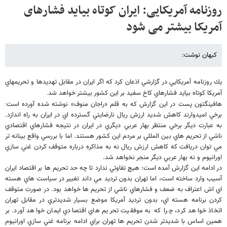
روزنامه آمریکایی: ایران کوتاه بیاید فشارهای
آمریکا بیشتر می شود
کیهان نوشت:
يك روزنامه آمريكايي در گزارشي اذعان كرد كه اگر ايران در مقابل تهديدها و تحريم​هاي
آمريكا كوتاه بيايد فشارهاي كاخ سفيد بر اين كشور بيشتر خواهد شد
.
هافينگتون پست در اين گزارش كه به قلم «راجان منوف» نوشته شده آورده است
:
برخي اميدوارند كاهش شديد ارزش ريال نارضايتي گسترده اي در ايران به راه اندازد.
به عبارت ديگر برخي منتظر بهار عربي ديگري در ايران در نتيجه فشارهاي اقتصادي
ناشي از تحريم هاي بين المللي بر مردم اين كشور هستند. اما با بررسي واقع بينانه تر
مي توان دريافت كه كاهش ارزش ريال نه به مذاكره درباره متوقف كردن غني سازي
اورانيوم و نه بهار عربي ديگر منجر نخواهد شد.
در ادامه اين گزارش آمده است: هيچ تفاوتي ندارد تا چه حد تحريم ها بر اقتصاد ايران
آسيب وارد ساخته است، اما تهران بدون ترديد مي داند تغيير در سياست هاي هسته
اي اش اعتراف به ضعف و فشارهاي ناشي از تحريم ها خواهد بود. در صورت متوقف
كردن برنامه هسته اي، بدون ترديد آمريكا موضع بسيار شديدتري در مقابل تهران
اتخاذ خواهد كرد، چرا كه به موفقيت تحريم هاي اقتصادي ايمان خواهد آورد. بر
همين اساس با شديدتر شدن تحريم ها تهران براي ادامه برنامه غني سازي اورانيوم