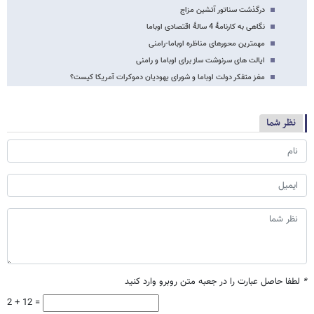
درگذشت سناتور آتشین مزاج
نگاهی به کارنامۀ 4 سالۀ اقتصادی اوباما
مهمترین محورهای مناظره اوباما-رامنی
ایالت های سرنوشت ساز برای اوباما و رامنی
مغز متفکر دولت اوباما و شورای یهودیان دموکرات آمریکا کیست؟
نظر شما
*
لطفا حاصل عبارت را در جعبه متن روبرو وارد کنید
2 + 12 =