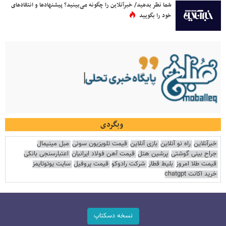
شما نظر بدهید/ خبرآنلاین را چگونه می‌بینید؟ پیشنهادها و انتقادهای
خود را بگویید
وبگردی
خبرآنلاین
راه نو آنلاین
بازی آنلاین
قیمت تلویزیون سونی
مبل مینیمال
جراح بینی گوشتی
پرشین هتل
قیمت آهن فولاد ایرانیان
اعتبارسنجی بانکی
قیمت طلا امروز
بلیط قطار
شرکت رادوکو
قیمت پروفیل
سایت یوتوتایمز
خرید اکانت chatgpt
نسخه دسکتاپ