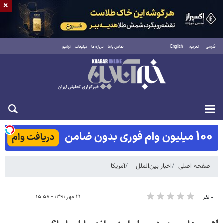
×
فارسی
العربية
English
تماس با ما
درباره ما
تبلیغات
آرشیو
شنبه ۱۷ مرداد ۱۴۰۵
صفحه اصلی
اخبار بین‌الملل
آمریکا
۲۱ مهر ۱۳۹۱ - ۱۵:۵۸
۰ نفر