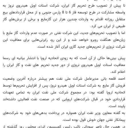
تا پیش از تصویب طرح تحریم گاز ایران، شرکت استات اویل هیدروی نروژ به
واسطه مشارکت در طرح توسعه فاز 6 تا 8 پارس جنوبی و از محل قراردادهای بیع
متقابل روزانه اقدام به واردات چندین هزار تن گازمایع و برخی از برش‌های گاز
طبیعی از ایران می کرد.
اما با تصویب تحریم‌های جدید، این شرکت نفتی در صورت عدم واردات گاز مایع با
زیان‌های هنگفت روبرو خواهد شد و از این رو، رایزنی‌هایی برای معافیت این
شرکت نروژی از تحریم‌های جدید گازی ایران آغاز شده است.
پیش بینی‌ها حاکی از آن است که به زودی اتحادیه اروپا با انتشار بیانیه ای رسما
معافیت استات اویل هیدروی نروژی از دور جدید تحریم های نفت و گاز ایران را
اعلام کند.
احمد قلعه بانی مدیرعامل شرکت ملی نفت هم پیشتر درباره آخرین وضعیت
فروش گاز مایع به شرکت استات اویل هیدرو نروژ، پس از افزایش تحریم‌ها توسط
اتحادیه اروپا گفته بود: در مجموع شرکت ملی نفت ایران به تمامی تعهدات
قراردادی خود در قبال شرکت‌های اروپایی که در صنعت نفت فعالیتی داشته‌اند
پایبند است.
به گفته معاون وزیر نفت ایران همواره در پرداخت بدهی‌های خود به شرکت‌های
پیمانکار نفتی جهان خوش قول بوده است.
در همین حال ناصر سودانی نائب رئیس کمیسیون انرژی مجلس روز گذشته از