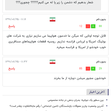
شعار بدهیم که دشمن را زیر پا له می کنیم؟؟؟؟؟ چجوری؟؟؟
بدون نام
۱۱:۱۶ - ۱۳۹۱/۰۷/۲۵
پاسخ
12
88
قابل توجه اونایی که میگن ما خدمون هواپیما می سازیم نیازی به شرکت های
بوئینگ امریکا و ایرباس فرانسه نداریم. روسیه قطعات هواپیماهای مسافربری
خوب خودشو از امریکا و فرانسه میخره.
بدون نام
۱۱:۳۲ - ۱۳۹۱/۰۷/۲۵
پاسخ
85
29
خودشون مجبور میشن دوباره از ما بخرند
آخرین اخبار
بین سطور یک جوابیه: بحران بدهی در جاده مخصوص
آخرین وضعیت واریز معوقات بازنشستگان تامین اجتماعی / رقم مابه‌التفاوت چقدر است؟