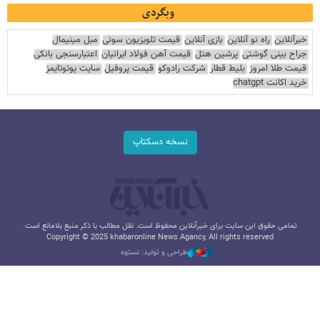
وبگردی
خبرآنلاین
راه نو آنلاین
بازی آنلاین
قیمت تلویزیون سونی
مبل مینیمال
جراح بینی گوشتی
پرشین هتل
قیمت آهن فولاد ایرانیان
اعتبارسنجی بانکی
قیمت طلا امروز
بلیط قطار
شرکت رادوکو
قیمت پروفیل
سایت یوتوتایمز
خرید اکانت chatgpt
نسخه دسکتاپ
تمامی حقوق این سایت برای خبرآنلاین محفوظ است. نقل مطالب با ذکر منبع بلامانع است.
Copyright © 2025 khabaronline News Agancy, All rights reserved
طراحی و تولید: نستوه