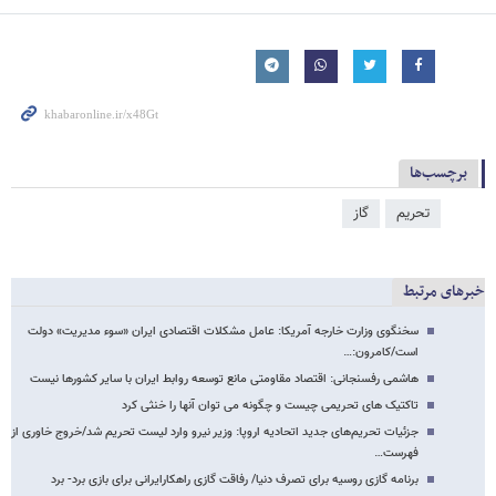
برچسب‌ها
تحریم
گاز
خبرهای مرتبط
سخنگوی وزارت خارجه آمریکا: عامل مشکلات اقتصادی ایران «سوء مدیریت» دولت
است/کامرون:…
هاشمی رفسنجانی: اقتصاد مقاومتی مانع توسعه روابط ایران با سایر کشورها نیست
تاکتیک های تحریمی چیست و چگونه می توان آنها را خنثی کرد
جزئیات تحریم‌های جدید اتحادیه اروپا: وزیر نیرو وارد لیست تحریم شد/خروج خاوری از
فهرست…
برنامه گازی روسیه برای تصرف دنیا/ رفاقت گازی راهکارایرانی برای بازی برد- برد