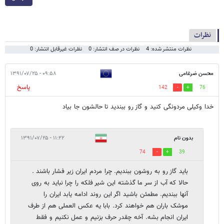
نظرات
نظرات منتشر شده: 4
نظرات در صف انتشار: 0
نظرات غیرقابل انتشار: 0
محسن ضرغامی
۰۹:۵۸ - ۱۳۹۱/۰۷/۲۵
پاسخ
142
76
خدا وکیلی مردونگی کنید و گاز رو ببندید تا حالشون جا بیاد
بدون نام
۱۱:۲۲ - ۱۳۹۱/۰۷/۲۵
74
39
باید گاز رو به روشون ببندیم. چرا مردم ایران زیر فشار باشند .
حالا که آب از سر ما گذشته این شیر فلکه را چرا نباید به روی
آنها ببندیم. مطمئن باشید اگر این روند ادامه یابد ایران را
موشک باران هم خواهند کرد. بابا یه عکس العملی هم از طرف
ایران انجام بشه. آخه چقدر حرف بزنیم و عمل نکنیم و فقط