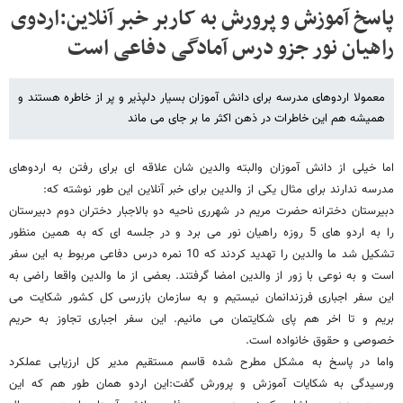
پاسخ آموزش و پرورش به کاربر خبر آنلاین:اردوی
راهیان نور جزو درس آمادگی دفاعی است
معمولا اردوهای مدرسه برای دانش آموزان بسیار دلپذیر و پر از خاطره هستند و
همیشه هم این خاطرات در ذهن اکثر ما بر جای می ماند
اما خیلی از دانش آموزان والبته والدین شان علاقه ای برای رفتن به اردوهای
مدرسه ندارند برای مثال یکی از والدین برای خبر آنلاین این طور نوشته که:
دبیرستان دخترانه حضرت مریم در شهرری ناحیه دو بالاجبار دختران دوم دبیرستان
را به اردو های 5 روزه راهیان نور می برد و در جلسه ای که به همین منظور
تشکیل شد ما والدین را تهدید کردند که 10 نمره درس دفاعی مربوط به این سفر
است و به نوعی با زور از والدین امضا گرفتند. بعضی از ما والدین واقعا راضی به
این سفر اجباری فرزندانمان نیستیم و به سازمان بازرسی کل کشور شکایت می
بریم و تا اخر هم پای شکایتمان می مانیم. این سفر اجباری تجاوز به حریم
خصوصی و حقوق خانواده است.
واما در پاسخ به مشکل مطرح شده قاسم مستقیم مدیر کل ارزیابی عملکرد
ورسیدگی به شکایات آموزش و پرورش گفت:این اردو همان طور هم که این