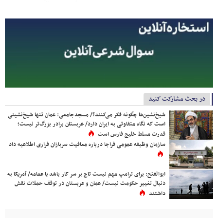
در بحث مشارکت کنید
شیخ‌نشین‌ها چگونه فکر می‌کنند؟/ مسجدجامعی: عمان تنها شیخ‌نشینی
است که نگاه متفاوتی به ایران دارد/ عربستان برادر بزرگ‌تر نیست؛
قدرت مسلط خلیج فارس است
سازمان وظیفه عمومی فراجا درباره معافیت سربازان فراری اطلاعیه داد
ابوالفتح: برای ترامپ مهم نیست تاج بر سر کار باشد یا عمامه/ آمریکا به
دنبال تغییر حکومت نیست/ عمان و عربستان در توقف حملات نقش
داشتند