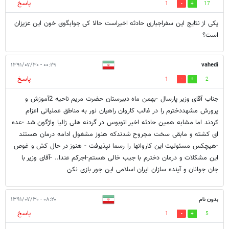
پاسخ
1
17
یکی از نتایج این سفراجباری حادثه اخیراست حالا کی جوابگوی خون این عزیزان
است؟
۰۰:۲۹ - ۱۳۹۱/۰۷/۳۰
vahedi
پاسخ
1
2
جناب آقای وزیر پارسال -بهمن ماه دبیرستان حضرت مریم ناحیه 2آموزش و
پرورش مشهددخترم را در غالب کاروان راهیان نور به مناطق عملیاتی اعزام
کردند اما مشابه همین حادثه اخیر اتوبوس در گردنه هلی زالیا واژگون شد -عده
ای کشته و مابقی سخت مجروح شدندکه هنوز مشغول ادامه درمان هستند
-هیچکس مسئولیت این کاروانها را رسما نپذیرفت - هنوز در حال کش و غوص
این مشکلات و درمان دخترم با جیب خالی هستم-اجرکم عندا.. -آقای وزیر با
جان جوانان و آینده سازان ایران اسلامی این جور بازی نکن
بدون نام
۰۸:۲۰ - ۱۳۹۱/۰۷/۳۰
پاسخ
1
5