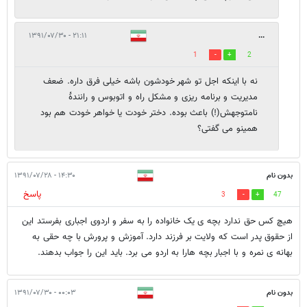
۲۱:۱۱ - ۱۳۹۱/۰۷/۳۰
...
1
2
نه با اینکه اجل تو شهر خودشون باشه خیلی فرق داره. ضعف
مدیریت و برنامه ریزی و مشکل راه و اتوبوس و رانندۀ
نامتوجهش(!) باعث بوده. دختر خودت یا خواهر خودت هم بود
همینو می گفتی؟
بدون نام
۱۴:۳۰ - ۱۳۹۱/۰۷/۲۸
پاسخ
3
47
هیچ کس حق ندارد بچه ی یک خانواده را به سفر و اردوی اجباری بفرستد این
از حقوق پدر است که ولایت بر فرزند دارد. آموزش و پرورش با چه حقی به
بهانه ی نمره و با اجبار بچه هارا به اردو می برد. باید این را جواب بدهند.
بدون نام
۰۰:۰۳ - ۱۳۹۱/۰۷/۳۰