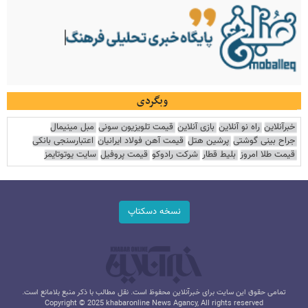
وبگردی
خبرآنلاین
راه نو آنلاین
بازی آنلاین
قیمت تلویزیون سونی
مبل مینیمال
جراح بینی گوشتی
پرشین هتل
قیمت آهن فولاد ایرانیان
اعتبارسنجی بانکی
قیمت طلا امروز
بلیط قطار
شرکت رادوکو
قیمت پروفیل
سایت یوتوتایمز
نسخه دسکتاپ
تمامی حقوق این سایت برای خبرآنلاین محفوظ است. نقل مطالب با ذکر منبع بلامانع است.
Copyright © 2025 khabaronline News Agancy, All rights reserved