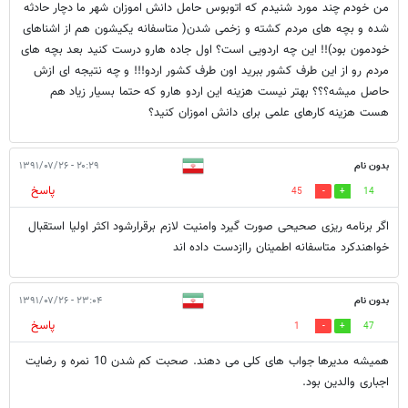
من خودم چند مورد شنیدم که اتوبوس حامل دانش اموزان شهر ما دچار حادثه
شده و بچه های مردم کشته و زخمی شدن( متاسفانه یکیشون هم از اشناهای
خودمون بود)!! این چه اردویی است؟ اول جاده هارو درست کنید بعد بچه های
مردم رو از این طرف کشور ببرید اون طرف کشور اردو!!! و چه نتیجه ای ازش
حاصل میشه؟؟؟ بهتر نیست هزینه این اردو هارو که حتما بسیار زیاد هم
هست هزینه کارهای علمی برای دانش اموزان کنید؟
بدون نام
۲۰:۲۹ - ۱۳۹۱/۰۷/۲۶
پاسخ
45
14
اگر برنامه ریزی صحیحی صورت گیرد وامنیت لازم برقرارشود اکثر اولیا استقبال
خواهندکرد متاسفانه اطمینان راازدست داده اند
بدون نام
۲۳:۰۴ - ۱۳۹۱/۰۷/۲۶
پاسخ
1
47
همیشه مدیرها جواب های کلی می دهند. صحبت کم شدن 10 نمره و رضایت
اجباری والدین بود.