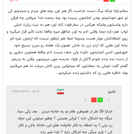
سلام.اولا اینکه مرگ دست خداست اگر هم اون بچه های مردم و نمیدونم کی
تو شهر خودشونم بودن اجلشون رسیده بود وبه رحمت خدا میرفتن چه فرقی
داره واسشون واینکه هرکس در سفر فوت کنه اون هم به نیت زیارت خیلی
ثواب هم داره دوما وقتی ادم به اون مناطق میره واقعا تحت تاثیر قرار میگیره و
روی اعتقاداتش موثر هست وسوما اصلا هم اینطور نیست که ازشون نمره کم
بشه اون هایی که اردو نرن به جاش همون یک هفته رو میرن بسیج خود
شهرشون کسی اجبارشون نکرده ولی حیف نیست ادم واقعا همچین سفری رو
از دست بده بنده خودم 5ابان از طرف مدرسه مون میبرنمون وقتی به پدرمم
گفتم گفت خوش به سعادتون که میخواین برین کاش میشد ما هم میرفتیم
ویاد خاطره هایی رو که داشتیم زنده میکردیم...
بامزی
۰۸:۱۹ - ۱۳۹۱/۰۷/۳۰
1
7
خدایا 26 نفر از هموطن هام تو یه حادثه مردن . بعد یکی میاد
میگه چه اشکال داره ! ایرانی هستی ؟ چطور میتونی این حرف
رو بزنی ؟ یه لحظه به فکر خانواده های این حادثه باش و فکر
کن ! بازم میگی چه اشکال داره ؟ خدا صبر بده