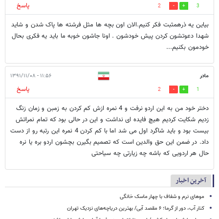
پاسخ
2
3
بیاین یه ذرهمثبت فکر کنیم.الان اون بچه ها مثل فرشته ها پاک شدن و شاید
شهدا دعوتشون کردن پیش خودشون . اونا جاشون خوبه ما باید یه فکری بحال
خودمون بکنیم...
مادر
۱۱:۵۶ - ۱۳۹۱/۱۱/۰۸
پاسخ
2
1
دختر خود من به این اردو نرفت و 4 نمره ازش کم کردن به زمبن و زمان زنگ
زدیم شکایت کردیم هیچ فایده ای نداشت و این در حالی بود که تمام نمراتش
بیست بود و باید شاگرد اول می شد اما با کم کردن 4 نمره این رتبه رو از دست
داد. در ضمن این حق والدین است که تصمیم بگیرن بچشون اردو بره یا نره
حال هر اردویی که باشه چه زیارتی چه سیاحتی
آخرین اخبار
موهای نرم و شفاف با چهار ماسک خانگی
کنار آب، دور از گرما؛ ۶ مقصد آبی/ بهترین دریاچه‌های نزدیک تهران