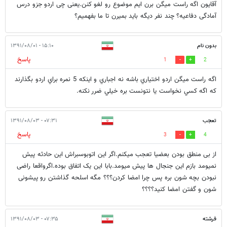
آقایون اگه راست میگن برن ایم موضوع رو لغو کنن.یعنی چی اردو جزو درس
آمادگی دفاعیه؟ چند نفر دیگه باید بمیرن تا ما بفهمیم؟
بدون نام
۱۵:۱۰ - ۱۳۹۱/۰۸/۰۱
پاسخ
1
2
اگه راست ميگن اردو اختياري باشه نه اجباري و اينكه 5 نمره براي اردو بگذارند
كه اگه كسي نخواست يا نتونست بره خيلي ضرر نكنه.
تعجب
۰۷:۳۱ - ۱۳۹۱/۰۸/۰۳
پاسخ
3
4
از بی منطق بودن بعضیا تعجب میکنم.اگر این اتوبوسبراش این حادثه پیش
نمیومد بازم این جنجال ها پیش میومد.بابا این یک اتفاق بوده.اگرواقعا راضی
نبودن بچه شون بره پس چرا امضا کردن؟؟؟ مگه اسلحه گذاشتن رو پیشونی
شون و گفتن امضا کنید؟؟؟؟
فرشته
۰۷:۳۵ - ۱۳۹۱/۰۸/۰۳