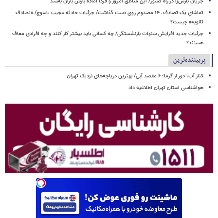
جریان بارش‌زا در راه کشور/ این مناطق امروز و فردا آماده بارش باران باشند
تماشای یک تصادف، ۱۴ مصدوم روی دست گذاشت/ جزئیات حادثه عجیب یاسوج/ «تصادف
ثانویه» چیست؟
جزئیات جدید افزایش سنوات بازنشستگی/ چه کسانی باید بیشتر کار کنند و چه افرادی معاف
هستند؟
پربیننده‌ترین
کنار آب، دور از گرما؛ ۶ مقصد آبی/ بهترین دریاچه‌های نزدیک تهران
هواشناسی استان تهران اطلاعیه داد