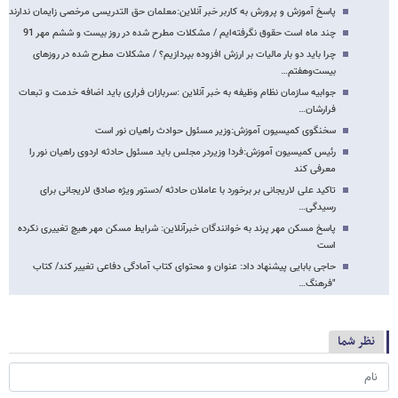
پاسخ آموزش و پرورش به کاربر خبر آنلاین:معلمان حق التدریسی مرخصی زایمان ندارند
چند ماه است حقوق نگرفته‌ایم / مشکلات مطرح شده در روز بیست و ششم مهر 91
چرا باید دو بار مالیات بر ارزش افزوده بپردازیم؟ / مشکلات مطرح شده در روزهای
بیست‌وهفتم…
جوابیه سازمان نظام وظیفه به خبر آنلاین :سربازان فراری باید اضافه خدمت و تبعات
فرارشان…
سخنگوی کمیسیون آموزش:وزیر مسئول حوادث راهیان نور است
رئیس کمیسیون آموزش:فردا وزیردر مجلس باید مسئول حادثه اردوی راهیان نور را
معرفی کند
تاکید علی لاریجانی بر برخورد با عاملان حادثه /دستور ویژه صادق لاریجانی برای
رسیدگی…
پاسخ مسکن مهر پرند به خوانندگان خبرآنلاین: شرایط مسکن مهر هیچ تغییری نکرده
است
حاجی بابایی پیشنهاد داد: عنوان و محتوای کتاب آمادگی دفاعی تغییر کند/ کتاب
"فرهنگ…
نظر شما