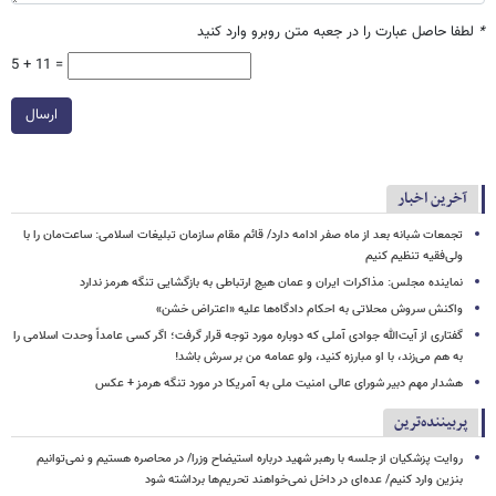
*
لطفا حاصل عبارت را در جعبه متن روبرو وارد کنید
5 + 11 =
ارسال
آخرین اخبار
تجمعات شبانه بعد از ماه صفر ادامه دارد/ قائم مقام سازمان تبلیغات اسلامی: ساعت‌مان را با
ولی‌فقیه تنظیم‌ کنیم
نماینده مجلس: مذاکرات ایران و عمان هیچ ارتباطی به بازگشایی تنگه هرمز ندارد
واکنش سروش محلاتی به احکام دادگاه‌ها علیه «اعتراض خشن»
گفتاری از آیت‌الله جوادی آملی که دوباره مورد توجه قرار گرفت؛ اگر کسی عامداً وحدت اسلامی را
به هم می‌زند، با او مبارزه کنید، ولو عمامه من بر سرش باشد!
هشدار مهم دبیر شورای عالی امنیت ملی به آمریکا در مورد تنگه هرمز + عکس
پربیننده‌ترین
روایت پزشکیان از جلسه با رهبر شهید درباره استیضاح وزرا/ در محاصره هستیم و نمی‌توانیم
بنزین وارد کنیم/ عده‌ای در داخل نمی‌خواهند تحریم‌ها برداشته شود