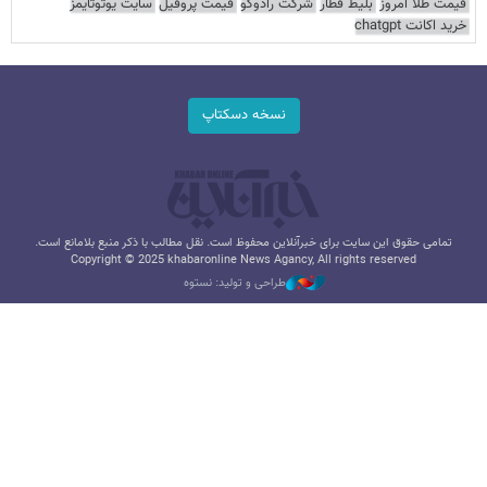
قیمت طلا امروز
بلیط قطار
شرکت رادوکو
قیمت پروفیل
سایت یوتوتایمز
خرید اکانت chatgpt
نسخه دسکتاپ
تمامی حقوق این سایت برای خبرآنلاین محفوظ است. نقل مطالب با ذکر منبع بلامانع است.
Copyright © 2025 khabaronline News Agancy, All rights reserved
طراحی و تولید: نستوه