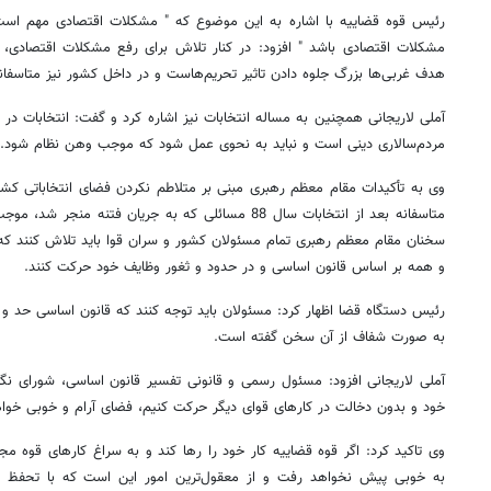
رئیس قوه قضاییه با اشاره به این موضوع که " مشکلات اقتصادی مهم است
مشکلات اقتصادی باشد " افزود: در کنار تلاش برای رفع مشکلات اقتصادی، 
هدف غربی‌ها بزرگ جلوه دادن تاثیر تحریم‌هاست و در داخل کشور نیز متاسفانه
آملی لاریجانی همچنین به مساله انتخابات نیز اشاره کرد و گفت:‌ انتخابات د
مردم‌سالاری دینی است و نباید به نحوی عمل شود که موجب وهن نظام شود.
وی به تأکیدات مقام معظم رهبری مبنی بر متلاطم نکردن فضای انتخاباتی کشو
متاسفانه بعد از انتخابات سال 88 مسائلی که به جریان فتنه
سخنان مقام معظم رهبری تمام مسئولان کشور و سران قوا باید تلاش کنند ک
و همه بر اساس قانون اساسی و در حدود و ثغور وظایف خود حرکت کنند.
رئیس دستگاه قضا اظهار کرد: مسئولان باید توجه کنند که قانون اساسی حد و
به صورت شفاف از آن سخن گفته است.
آملی لاریجانی افزود:‌ مسئول رسمی و قانونی تفسیر قانون اساسی، شورای ن
خود و بدون دخالت در کارهای قوای دیگر حرکت کنیم، فضای آرام و خوبی خوا
وی تاکید کرد: اگر قوه قضاییه کار خود را رها کند و به سراغ کارهای قوه مجر
به خوبی پیش نخواهد رفت و از معقول‌ترین امور این است که با تحفظ بر