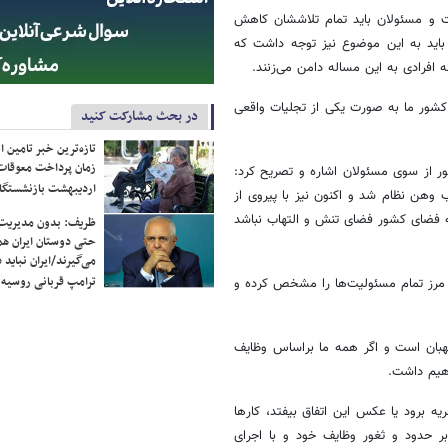
 و مسئولان باید تمام تلاششان کاهش
باید به این موضوع نیز توجه داشت که
 افرادی به این مساله دامن می‌زنند.
ر کشور ما به صورت یکی از تجلیات واقعی
در بحث مشارکت کنید
تازه‌ترین خبر تامین 
زمان پرداخت معوقات
ر از سوی مسئولان اشاره و تصریح کرد:‌
اردیبهشت بازنشستگا
 منجر شد، موجب وهن نظام شد و اکنون نیز با پیروی از
ه فضای کشور فضای تنش و التهاب نباشد
ظریف: بدون مدیریت ت
حتی دوستان ایران هم 
می‌گیرند/ایران نباید 
ترامپ قربانی روسیه
 مرز تمام مسئولیت‌ها را مشخص کرده و
گهبان است و اگر همه ما براساس وظایف
هیم داشت.
یه برود یا عکس این اتفاق بیفتد، کارها
 حدود و ثغور وظایف خود و با اجرای