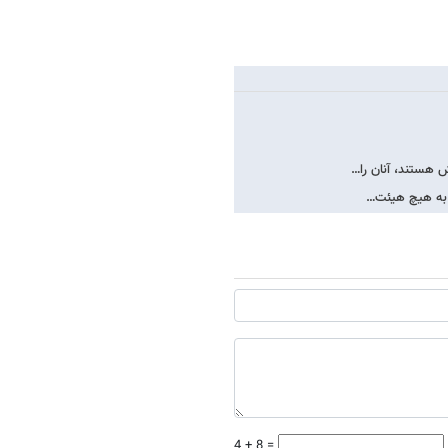
ش هستند، آنان را…
را به هیچ هیئت…
4 + 8 =