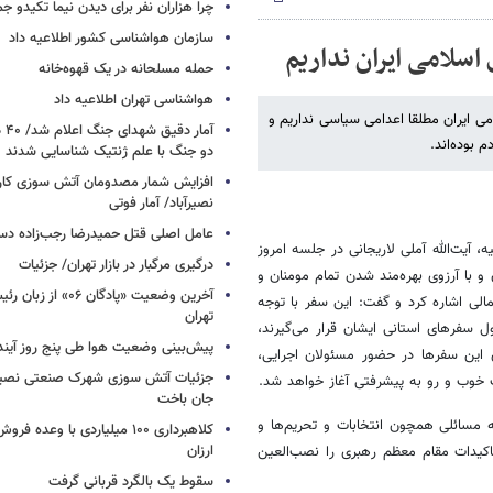
چرا هزاران نفر برای دیدن نیما تکیدو 
سازمان هواشناسی کشور اطلاعیه داد
سلامی ایران نداریم
حمله مسلحانه در یک قهوه‌خانه
هواشناسی تهران اطلاعیه داد
ی ایران مطلقا اعدامی سیاسی نداریم و
آما
 بوده‌اند.
دو جنگ با علم ژنتیک شناسایی شدند
افزایش شمار مصدومان آتش سوزی کار
نصیرآباد/ آمار فوتی
عامل اصلی قتل حمیدرضا رجب‌زاده دس
، آیت‌الله آملی لاریجانی در جلسه امروز
درگیری مرگبار در بازار تهران/ جزئیات
و با آرزوی بهره‌مند شدن تمام مومنان و
آخرین وضعیت «پادگان ۶
لی اشاره کرد و گفت:‌ این سفر با توجه
تهران
 سفرهای استانی ایشان قرار می‌گیرند،
پیش‌بینی وضعیت هوا طی پنج روز آیند
 این سفرها در حضور مسئولان اجرایی،
جزئیات آتش سوزی شهرک صنعتی نصیرآب
خوب و رو به پیشرفتی آغاز خواهد شد.
جان باخت
 مسائلی همچون انتخابات و تحریم‌ها و
کلاهبرداری ۱۰۰ میلیاردی با وعده
ارزان
کیدات مقام معظم رهبری را نصب‌العین
سقوط یک بالگرد قربانی گرفت