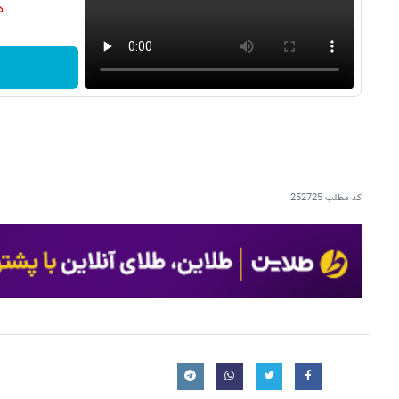
دن
کد مطلب
252725