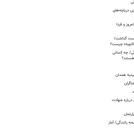
ی
 آبی/ بهترین دریاچه‌های
مروز و فردا
دوم روی دست گذاشت/
ثانویه» چیست؟
ی/ چه کسانی
 هستند؟
یدیه همدان
شاگران
د
درباره شهادت
ه رانندگی/ آمار