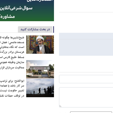
در بحث مشارکت کنید
شیخ‌نشین‌ها چگونه فک
مسجدجامعی: عمان تن
است که نگاه متفاوتی 
عربستان برادر بزرگ‌
مسلط خلیج فارس ا
سازمان وظیفه عمومی 
معافیت سربازان فراری
ابوالفتح: برای ترامپ
سر کار باشد یا عمامه/
تغییر حکومت نیست/ 
در توقف حملات نقش