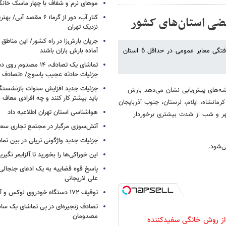
موهای نرم و شفاف با چهار ماسک خانگ
کنار آب، دور از گرما؛ ۶ مقصد
عضی استان‌های کشور
نزدیک تهران
جریان بارش‌زا در راه کشور/ این مناطق ا
مدیر کل پیش‌بینی و هشدار سریع سازمان هواشناسی کشور نسبت به آبگرفتگی معابر عمومی در حداقل 6 استان
آماده بارش باران باشند
تماشای یک تصادف، ۱۴ مص
جزئیات حادثه عجیب یاسوج/ «تصادف 
جزئیات جدید افزایش سنوات بازنشستگ
قشه‌های پیش‌یابی نشان می‌دهد بارش
باید بیشتر کار کنند و چه افرادی معاف
رمانشاه، ایلام، لرستان، جنوب آذربایجان
هواشناسی استان تهران اطلاعیه داد
هر و شب از شدت بیشتری برخوردار
آتش‌سوزی مرگبار در مجتمع تجاری سع
جزئیات جدید واژگونی تریلی در بین تما
ی‌شود.
این خوراکی‌ها را بخورید تا آلزایمر نگیری
پاسخ قوه قضاییه به یک ادعای جنجالی 
علی لاریجانی
توقیف ۱۷۲ دستگاه خودروی لوکس و آپارتمان
تصادف زنجیره‌ای در پی تماشای یک سانح
مصدومان
 از روش خانگی سفیدکننده