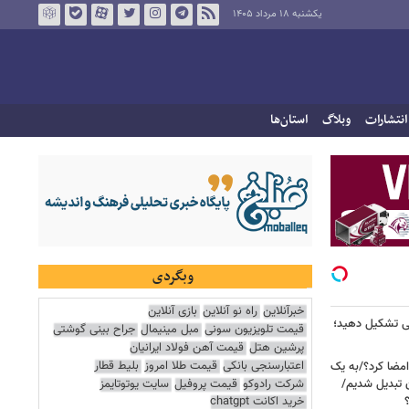
یکشنبه ۱۸ مرداد ۱۴۰۵
انتشارات
وبلاگ
استان‌ها
وبگردی
خبرآنلاین
راه نو آنلاین
بازی آنلاین
می تشکیل دهید؛
قیمت تلویزیون سونی
مبل مینیمال
جراح بینی گوشتی
پرشین هتل
قیمت آهن فولاد ایرانیان
اعتبارسنجی بانکی
قیمت طلا امروز
بلیط قطار
امضا کرد؟/به یک
شرکت رادوکو
قیمت پروفیل
سایت یوتوتایمز
ن تبدیل شدیم/
خرید اکانت chatgpt