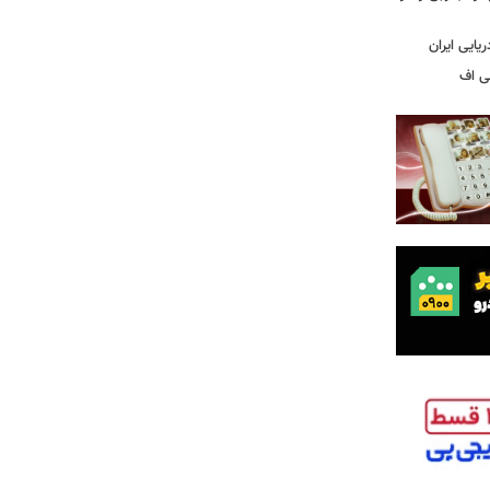
یایی ایران
لی اف