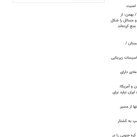
 امنیت
 بهمن: از
 و مسائل را شکل
منع کرده‌اند
ستان /
اسیسات زیربنایی
مادی دارای
 و آمریکا؛
ران نباید برای
ها از مسیر
مپ به کشتار
 کره جنوبی را در