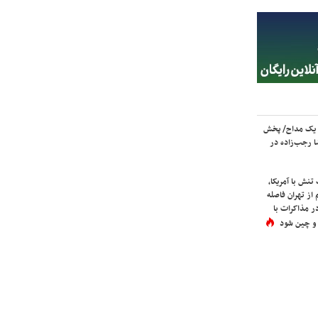
 یک مداح/ پخش
 رجب‌زاده در
نش با آمریکا،
از تهران فاصله
در مذاکرات با
 و چین شود