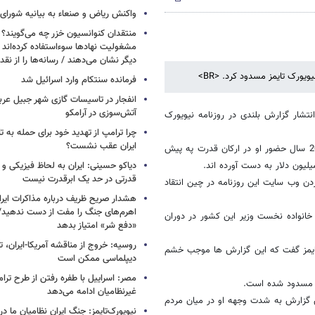
واکنش ریاض و صنعاء به بیانیه شورای
منتقدان کنوانسیون خزر چه می‌گویند؟ /
مشغولیت نهادها سوءاستفاده کرده‌اند
دیگر نشان می‌دهند / رسانه‌ها را از نقد 
ورک تایمز مسدود کرد. <BR>
فرمانده سنتکام وارد اسرائیل شد
انفجار در تاسیسات گازی شهر جبیل عرب
آتش‌سوزی در آرامکو
تشار گزارش بلندی در روزنامه نیویورک
چرا ترامپ از تهدید خود برای حمله به ت
ایران عقب نشست؟
روزنامه نیویوک تایمز در گزارشی نوشته بود که خانواده ون جیابائو، در خلال 20 سال حضور او در ارکان قدرت په پیش
یون دلار به دست آورده اند.
دیاکو حسینی: ایران به لحاظ فیزیکی و 
قدرتی در حد یک ابرقدرت نیست
 وب سایت این روزنامه در چین انتقاد
هشدار صریح ظریف درباره مذاکرات ایران
اهرم‌های جنگ را مفت از دست ندهید/ ای
 خانواده نخست وزیر این کشور در دوران
«دفع شر» امتیاز بدهد
روسیه: خروج از مناقشه آمریکا-ایران، تن
تایمز گفت که این گزارش ها موجب خشم
دیپلماسی ممکن است
مصر: اسراییل با طفره رفتن از طرح ترا
ز مسدود شده است.
غیرنظامیان ادامه می‌دهد
ین گزارش به شدت وجهه او در میان مردم
نیویورک‌تایمز: جنگ ایران نظامیان ما در