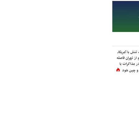
نش با آمریکا،
از تهران فاصله
در مذاکرات با
 و چین شود