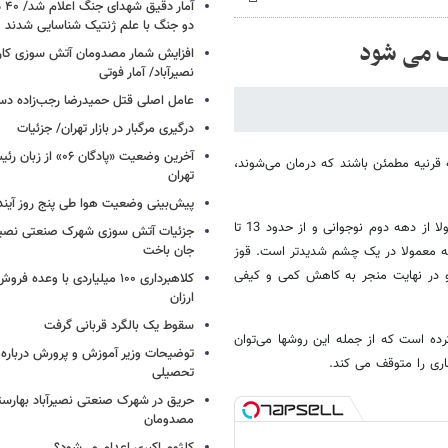
آما
دو جنگ با علم ژنتیک شناسایی شدند
افزایش شمار مصدومان آتش سوزی کار
نصیرآباد/ آمار فوتی
عامل اصلی قتل حمیدرضا رجب‌زاده دس
درگیری مرگبار در بازار تهران/ جزئیات
آخرین وضعیت «پادگان ۶
 قرنیه مطمئن باشند که درمان می‌شوند،
تهران
پیش‌بینی وضعیت هوا طی پنج روز آیند
دکتر محمود جباروند با بیان اینکه قوز قرنیه یک بیماری ژنتیکی است که معمولا از دهه دوم نوجوانی و از حدود 13 تا
جزئیات آتش سوزی شهرک صنعتی نصیرآب
جان باخت
 که معمولا در یک چشم شدیدتر است. قوز
 و در نهایت منجر به کاهش کمی و کیفی
کلاهبرداری ۱۰۰ میلیاردی با وعده
ارزان
سقوط یک بالگرد قربانی گرفت
رده است که از جمله این روشها می‌توان
توضیحات وزیر آموزش و پرورش درباره 
ماری را متوقف می کند.
تحصیلی
حریق در شهرک صنعتی نصیرآباد بهارستا
مصدومان