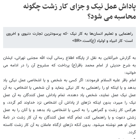
پاداش عمل نیک و جزای کار زشت چگونه
محاسبه می شود؟
راهنمایی و تعلیم انسان‌ها به کار نیک -که پرسودترین تجارت دنیوی و اخروی
است- کار انبیاء و اولیاء (ع)است.<BR>
به گزارش خبرآنلاین به نقل از پایگاه اطلاع رسانی آیت الله مجتبی تهرانی، ایشان
به شرح حدیثی از امام محمد باقر(ع) پرداخت که مشروح آن را در ادامه می
خوانید:
امام باقر علیه السلام فرمودند: اگر کسی به شخص و یا اشخاصی عمل نیکی یاد
بدهد و یا اینکه او را راهنمایی به کار نیکی بنماید و آن شخص یا اشخاص، به آن
عمل نیک عمل نمایند، شخص یاد دهنده، تمام پاداش عمل کنندگان به آن عمل
نیک را می­برد، بدون اینکه ذرّه­ای از پاداش آن اشخاص نزد خداوند کم گردد، و
هرکس کار زشت و گمراهی را به کسی یا اشخاصی یاد بدهد و یا آنان را به عمل
زشتی دعوت و یا راهنمایی کند، تمام گناه عمل کنندگان به آن کار زشت در نامۀ
عمل او هم نوشته می­شود. بدون آنکه ذرّه­ای ازگناه عاملان به آن کار زشت کاسته
گردد.