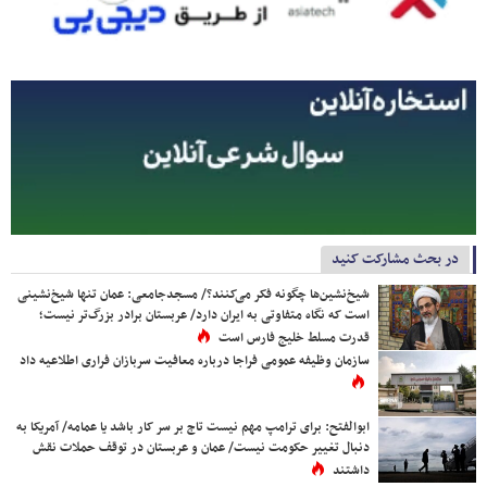
در بحث مشارکت کنید
شیخ‌نشین‌ها چگونه فکر می‌کنند؟/ مسجدجامعی: عمان تنها شیخ‌نشینی
است که نگاه متفاوتی به ایران دارد/ عربستان برادر بزرگ‌تر نیست؛
قدرت مسلط خلیج فارس است
سازمان وظیفه عمومی فراجا درباره معافیت سربازان فراری اطلاعیه داد
ابوالفتح: برای ترامپ مهم نیست تاج بر سر کار باشد یا عمامه/ آمریکا به
دنبال تغییر حکومت نیست/ عمان و عربستان در توقف حملات نقش
داشتند