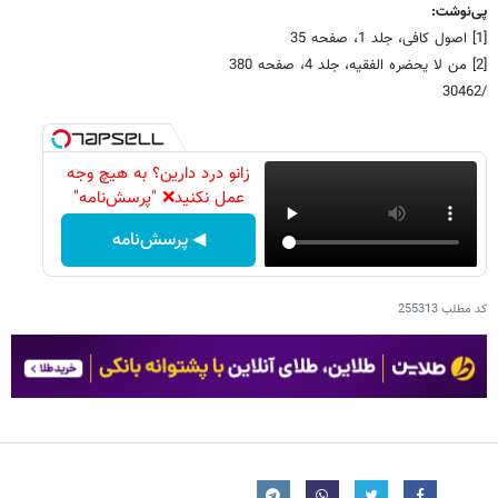
پی‌نوشت:
[1] اصول کافی، جلد 1، صفحه 35
[2] من لا یحضره الفقیه، جلد 4، صفحه 380
/30462
زانو درد دارین؟ به هیچ وجه
عمل نکنید❌ "پرسش‌نامه"
◀ پرسش‌نامه
کد مطلب
255313