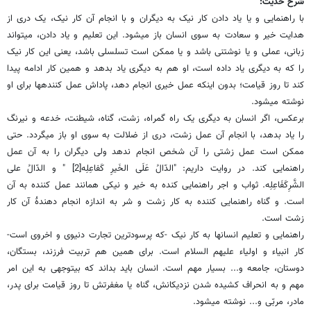
شرح حدیث:
با راهنمایی و یا یاد دادن کار نیک به دیگران و با انجام آن کار نیک، یک دری از
هدایت خیر و سعادت به سوی انسان باز می­شود. این تعلیم و یاد دادن، می­تواند
زبانی، عملی و یا نوشتنی باشد و یا ممکن است تسلسلی باشد، یعنی این کار نیک
را که به دیگری یاد داده است، او هم به دیگری یاد بدهد و همین کار ادامه پیدا
کند تا روز قیامت؛ بدون اینکه عمل خیری انجام دهد، پاداش عمل کننده­ها برای او
نوشته می­شود.
برعکس، اگر انسان به دیگری یک راه گمراه، زشت، گناه، شیطنت، خدعه و نیرنگ
را یاد بدهد، با انجام آن عمل زشت، دری از ضلالت به سوی او باز می­گردد. حتی
ممکن است عمل زشتی را آن شخص انجام ندهد ولی دیگران را به آن عمل
راهنمایی کند. در روایت داریم: "الدّالُ عَلَی الخَیرِ کَفاعِلِه[2] " و الدّالُ علی
الشَّرِکَفَاعِلِه. ثواب و اجر راهنمایی کنده به خیر و نیکی همانند عمل کننده به آن
است. و گناه راهنمایی کننده به کار زشت و شر به اندازه انجام دهندۀ آن کار
زشت است.
راهنمایی و تعلیم انسان­ها به کار نیک -که پرسودترین تجارت دنیوی و اخروی است-
کار انبیاء و اولیاء علیهم السلام است. برای همین هم تربیت فرزند، بستگان،
دوستان، جامعه و... بسیار مهم است. انسان باید بداند که بی­توجهی به این امر
مهم و به انحراف کشیده شدن نزدیکانش، گناه یا مغفرتش تا روز قیامت برای پدر،
مادر، مربّی و... نوشته می­شود.