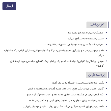
ارسال
آخرین اخبار
انیمیشن «یارپ» وارد فاز تولید شد
«سبیل‌السلطنه» به سنگلج می‌آید
اجرای «خسوف»؛ روایت موسیقایی عاشورا در تالار وحدت
نامزدی بهترین فیلم و بازیگری «دوچرخه آبی» در ۲ جشنواره جهانی/ نمایش فیلم در ۳ جشنواره
دیگر
عبدی، بیضائی یا تقوایی؟ درگذشت کدام یک بیشتر در شبکه‌های اجتماعی مورد توجه قرار
گرفت؟
پربیننده‌ترین
رئیس سازمان سینمایی روز خبرنگار را تبریک گفت
گزارش تصویری/ نمایش «هچل» در تالار هنر؛ قصه‌ای از شجاعت و خیال
یک فیلم مرموز در جشنواره ونیز حضور دارد؛ اهدای جایزه به لوکا گوادانینو
معرفی هیئت داوران سوگواره ملی نمایش‌های آئینی و مذهبی «نی‌ناله»
قمصری در تهران کنسرت برگزار می‌کند؛ شنیدن روایت تازه از موسیقی ایرانی