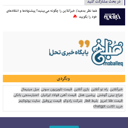
در بحث مشارکت کنید
شما نظر بدهید/ خبرآنلاین را چگونه می‌بینید؟ پیشنهادها و انتقادهای
خود را بگویید
وبگردی
خبرآنلاین
راه نو آنلاین
بازی آنلاین
قیمت تلویزیون سونی
مبل مینیمال
جراح بینی گوشتی
پرشین هتل
قیمت آهن فولاد ایرانیان
اعتبارسنجی بانکی
قیمت طلا امروز
بلیط قطار
شرکت رادوکو
قیمت پروفیل
سایت یوتوتایمز
خرید اکانت chatgpt