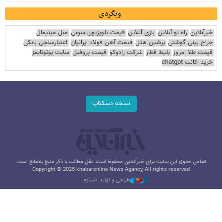
وبگردی
خبرآنلاین
راه نو آنلاین
بازی آنلاین
قیمت تلویزیون سونی
مبل مینیمال
جراح بینی گوشتی
پرشین هتل
قیمت آهن فولاد ایرانیان
اعتبارسنجی بانکی
قیمت طلا امروز
بلیط قطار
شرکت رادوکو
قیمت پروفیل
سایت یوتوتایمز
خرید اکانت chatgpt
نسخه دسکتاپ
تمامی حقوق این سایت برای خبرآنلاین محفوظ است. نقل مطالب با ذکر منبع بلامانع است.
Copyright © 2025 khabaronline News Agancy, All rights reserved
طراحی و تولید: نستوه