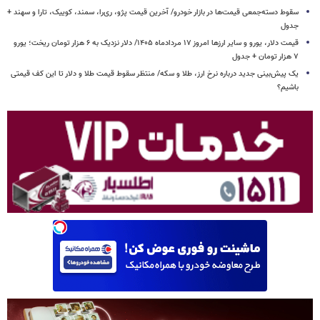
سقوط دسته‌جمعی قیمت‌ها در بازار خودرو/ آخرین قیمت پژو، ری‌را، سمند، کوییک، تارا و سهند +
جدول
قیمت دلار، یورو و سایر ارزها امروز ۱۷ مردادماه ۱۴۰۵/ دلار نزدیک به ۶ هزار تومان ریخت؛ یورو
۷ هزار تومان + جدول
یک پیش‌بینی جدید درباره نرخ ارز، طلا و سکه/ منتظر سقوط قیمت طلا و دلار تا این کف قیمتی
باشیم؟