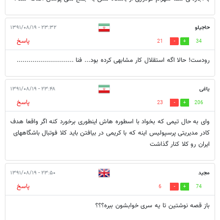
حاجیلو
۲۳:۳۲ - ۱۳۹۱/۰۸/۱۹
پاسخ
21
34
رودست! حالا اگه استقلال کار مشابهی کرده بود... فنا .............................
یاغی
۲۳:۴۸ - ۱۳۹۱/۰۸/۱۹
پاسخ
23
206
وای به حال تیمی که بخواد با اسطوره هاش اینطوری برخورد کنه اگر واقعا هدف
کادر مدیریتی پرسپولیس اینه که با کریمی در بیافتن باید کلا فوتبال باشگاههای
ایران رو کلا کنار گذاشت
مجید
۲۳:۵۰ - ۱۳۹۱/۰۸/۱۹
پاسخ
6
74
باز قصه نوشتین تا یه سری خوابشون ببره؟؟؟