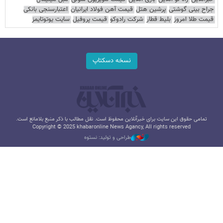
جراح بینی گوشتی
پرشین هتل
قیمت آهن فولاد ایرانیان
اعتبارسنجی بانکی
قیمت طلا امروز
بلیط قطار
شرکت رادوکو
قیمت پروفیل
سایت یوتوتایمز
نسخه دسکتاپ
تمامی حقوق این سایت برای خبرآنلاین محفوظ است. نقل مطالب با ذکر منبع بلامانع است.
Copyright © 2025 khabaronline News Agancy, All rights reserved
طراحی و تولید: نستوه