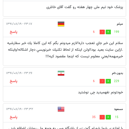
پزشک خود تیم ملی چهار هفته رو گفت آقای خانلری
ميثم
۲۳:۱۷ - ۱۳۹۱/۰۸/۱۹
پاسخ
6
199
سلام اين خبر جاي تعجب داره!لازم ميدونم بگم كه اين كاملا يك خبر سفارشيه
.ازاين سايت بعيد بود!اولن اينكه از لحاظ تكنيك خبرنويسي دچار اشكاله!واينكه
خبرمبهمه!يعني معلوم نيست كه اينجا مقصود كيه!!!
بدون نام
۲۳:۲۶ - ۱۳۹۱/۰۸/۱۹
پاسخ
6
229
خودتونم نفهمیدید چی نوشتید
مسعود
۲۳:۳۲ - ۱۳۹۱/۰۸/۱۹
پاسخ
35
15
با اجازه ی شما شهرام گودرزی از باشگاه مس به جمع ملی پوشان اضافه شد .