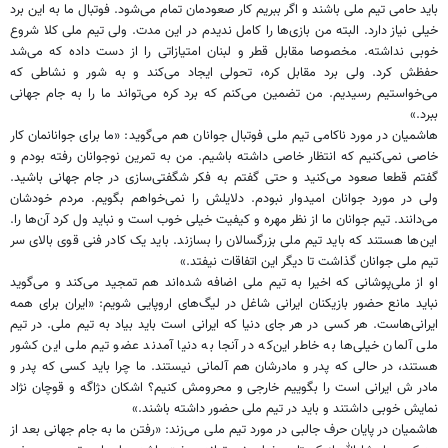
باید حامی تیم ملی باشند و اگر ببریم کار صعودمان تمام می‌شود. فوتبال ما به این برد
خیلی نیاز دارد. البته من بازی‌ها را کامل ندیدم در این مدت. ولی تیم ملی کلا شروع
خوبی نداشته. مخصوصا مقابل قطر و لبنان امتیازاتی را از دست داده که می‌شد
حفظش کرد. ولی برد مقابل کره، تحولی ایجاد می‌کند و به شور و نشاطی که
می‌خواستیم رسیدیم. من تضمین می‌کنم که برد کره می‌تواند ما را به جام جهانی
ببرد.»
هاشمیان در مورد ناکامی تیم ملی فوتبال جوانان هم می‌گوید: «ما برای جوانانمان کار
خاصی نمی‌کنیم که انتظار خاصی داشته باشیم. من به تمرین نوجوانان رفته بودم و
گفتم قطعا صعود می‌کنید و حتی گفتم به فکر شگفتی‌سازی در جام جهانی باشید.
ولی در مورد جوانان امیدوار نبودم. دلایلش را نمی‌خواهم بگویم. مردم خودشان
می‌دانند. تیم جوانان ما از نظر مهره و کیفیت خیلی خوب است و نباید ول کرد آن‌ها را.
این‌ها هستند که باید تیم ملی بزرگسالان را بسازند. باید یک کادر فنی قوی بالای سر
تیم ملی جوانان گذاشت تا دیگر این اتفاقات نیفتد.»
او از ملی‌پوشانی که اخیرا به تیم ملی اضافه شده‌اند هم تمجید می‌کند و می‌گوید
نباید مانع حضور بازیکنان ایرانی شاغل در لیگ‌های اروپایی شویم: «ایران برای همه
ایرانی‌هاست. هر کسی در هر جای دنیا که ایرانی است باید بیاد به تیم ملی. در تیم
ملی آلمان خیلی‌ها به خاطر این‌که در آنجا به دنیا آمدند عضو تیم ملی این کشور
هستند، در حالی که پدر و مادرشان هم آلمانی نیستند. ما چرا باید کسی که پدر و
مادر ش ایرانی است را بگوییم خارجی و محرومش کنیم؟ اشکان دژاگه و قوچان نژاد
نمایش خوبی داشتند و باید در تیم ملی حضور داشته باشند.»
هاشمیان در پایان حرف جالبی در مورد تیم ملی می‌زند: «رفتن ما به جام جهانی بعد از