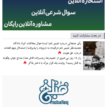
در بحث مشارکت کنید
رأی جنجالی درباره تغییر نام؛ ثبت‌احوال مخالفت کرد/ دادگاه
تجدیدنظر تغییر نام «رقیه» به «رویا» را پذیرفت/ استدلال مهم قضات
درباره حق هویت
راز ۱۵ روز بی‌خبری از حمیدرضا رجب‌زاده فاش شد/ مداح جوان چگونه
به قتل رسید؟ روایت یک قرار مرگ با دختر بلاگر