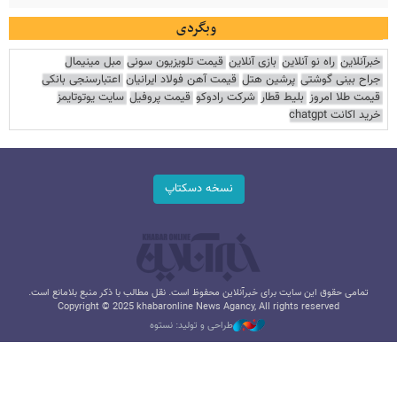
وبگردی
خبرآنلاین
راه نو آنلاین
بازی آنلاین
قیمت تلویزیون سونی
مبل مینیمال
جراح بینی گوشتی
پرشین هتل
قیمت آهن فولاد ایرانیان
اعتبارسنجی بانکی
قیمت طلا امروز
بلیط قطار
شرکت رادوکو
قیمت پروفیل
سایت یوتوتایمز
خرید اکانت chatgpt
نسخه دسکتاپ
تمامی حقوق این سایت برای خبرآنلاین محفوظ است. نقل مطالب با ذکر منبع بلامانع است.
Copyright © 2025 khabaronline News Agancy, All rights reserved
طراحی و تولید: نستوه