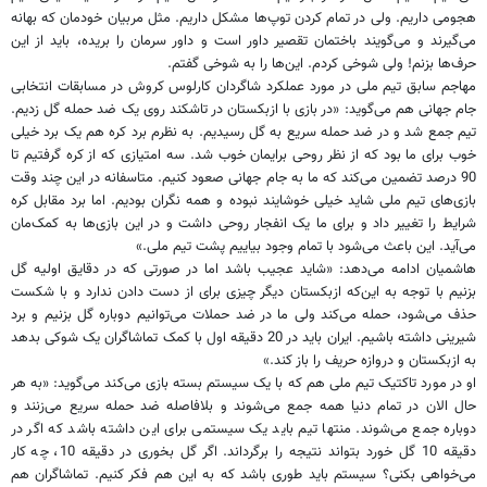
هجومی داریم. ولی در تمام کردن توپ‌ها مشکل داریم. مثل مربیان خودمان که بهانه
می‌گیرند و می‌گویند باختمان تقصیر داور است و داور سرمان را بریده، باید از این
حرف‌ها بزنم! ولی شوخی کردم. این‌ها را به شوخی گفتم.
مهاجم سابق تیم ملی در مورد عملکرد شاگردان کارلوس کروش در مسابقات انتخابی
جام جهانی هم می‌گوید: «در بازی با ازبکستان در تاشکند روی یک ضد حمله گل زدیم.
تیم جمع شد و در ضد حمله سریع به گل رسیدیم. به نظرم برد کره هم یک برد خیلی
خوب برای ما بود که از نظر روحی برایمان خوب شد. سه امتیازی که از کره گرفتیم تا
90 درصد تضمین می‌کند که ما به جام جهانی صعود کنیم. متاسفانه در این چند وقت
بازی‌های تیم ملی شاید خیلی خوشایند نبوده و همه نگران بودیم. اما برد مقابل کره
شرایط را تغییر داد و برای ما یک انفجار روحی داشت و در این بازی‌ها به کمک‌مان
می‌آید. این باعث می‌شود با تمام وجود بیاییم پشت تیم ملی.»
هاشمیان ادامه می‌دهد: «شاید عجیب باشد اما در صورتی که در دقایق اولیه گل
بزنیم با توجه به این‌که ازبکستان دیگر چیزی برای از دست دادن ندارد و با شکست
حذف می‌شود، حمله می‌کند ولی ما در ضد حملات می‌توانیم دوباره گل بزنیم و برد
شیرینی داشته باشیم. ایران باید در 20 دقیقه اول با کمک تماشاگران یک شوکی بدهد
به ازبکستان و دروازه حریف را باز کند.»
او در مورد تاکتیک تیم ملی هم که با یک سیستم بسته بازی می‌کند می‌گوید: «به هر
حال الان در تمام دنیا همه جمع می‌شوند و بلافاصله ضد حمله سریع می‌زنند و
دوباره جمع می‌شوند. منتها تیم باید یک سیستمی برای این داشته باشد که اگر در
دقیقه 10 گل خورد بتواند نتیجه را برگرداند. اگر گل بخوری در دقیقه 10، چه کار
می‌خواهی بکنی؟ سیستم باید طوری باشد که به این هم فکر کنیم. تماشاگران هم