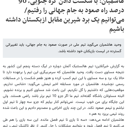
هاشمیان: با شکست دادن کره جنوبی، 90
درصد راه صعود به جام جهانی را رفتیم/
می‌توانیم یک برد شیرین مقابل ازبکستان داشته
باشیم
وحید هاشمیان می‌گوید تیم ملی در صورت صعود به جام جهانی، باید تغییراتی
گسترده در لیست بازیکنان خود داشته باشد.
به گزارش خبرآنلاین؛ تیم هالستنبک آلمان دوباره در لیگ دسته پنجم این کشور به
نتیجه مساوی دست یافت. وحید هاشمیان که سرمربیگری این تیم را برعهده دارد تا
حالا یک برد و سه مساوی با این تیم کسب کرده و هنوز طعم شکست را در مسابقات
رسمی نچشیده. هاشمیان در مورد مسابقه اخیر تیمش می‌گوید: «شانس نداریم.
موقعیت‌هایی که داشتیم را گل نکردیم. این باعث شد مساوی کنیم و برنده نشویم.
البته مسئولان باشگاه گفته‌اند تیم ما اگر جزو 10 تیم برتر باشد راضی هستند. ولی
این جایگاه برای من خوب نیست. نمی‌توانم کنار بیایم که جزو سه چهار تا تیم اول
نباشم و تیمم صعود نکند. در این چند بازی اخراجی و مصدوم دادیم و این باعث شده
روند تیمی بریزد به هم.»
هاشمیان ادامه می‌دهد: «سه تا بازی تا نیم فصل مانده. این سه بازی را هم طی
می‌کنیم تا نیم فصل شود و بتوانیم مشکلات را حل کنیم. از نظر تاکتیک تیمی، تیم